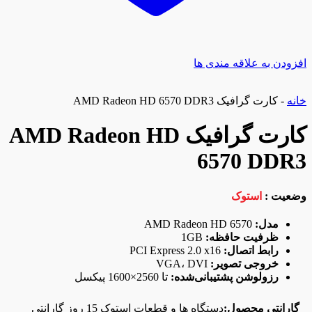
افزودن به علاقه مندی ها
خانه
-
کارت گرافیک AMD Radeon HD 6570 DDR3
کارت گرافیک AMD Radeon HD
6570 DDR3
وضعیت :
استوک
مدل:
AMD Radeon HD 6570
ظرفیت حافظه:
1GB
رابط اتصال:
PCI Express 2.0 x16
خروجی تصویر:
VGA، DVI
رزولوشن پشتیبانی‌شده:
تا 2560×1600 پیکسل
گارانتی محصول:
دستگاه ها و قطعات استوک 15 روز گارانتی