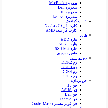
مادربرد MacBook
مادربرد Dell
مادربرد HP
مادربرد Lenovo
کارت گرافیک
کارت گرافیک Nvidia
کارت گرافیک AMD
هارد
هارد HDD
هارد SSD 2.5
هارد SSD M.2
فلش مموری
رم لپ تاپ
رم DDR2
رم DDR3
رم DDR4
رم DDR5
فن پردازنده
فن Hp
فن ASUS
فن Dell
فن Lenovo
فن کولر مستر Cooler Master