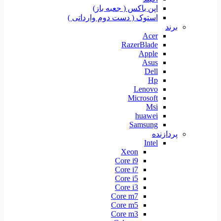
اپن باکس ( جعبه باز)
استوک ( دست دوم وارداتی )
برند
Acer
RazerBlade
Apple
Asus
Dell
Hp
Lenovo
Microsoft
Msi
huawei
Samsung
پردازنده
Intel
Xeon
Core i9
Core i7
Core i5
Core i3
Core m7
Core m5
Core m3