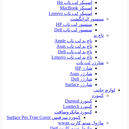
اسپیکر لپ تاپ Hp
اسپیکر MacBook
اسپیکر لپ تاپ Lenovo
سنسور اثرانگشت
سنسور لپ تاپ HP
سنسور لپ تاپ Dell
تاچ پد
تاچ پد لپ تاپ Apple
تاچ پد لپ تاپ Asus
تاچ پد لپ تاپ Dell
تاچ پد لپ تاپ Lenovo
شارژر لپ تاپ
شارژ HP
شارژر Asus
شارژر Dell
شارژر Surface
لوازم جانبی
کیبورد
کیبورد Durgod
کیبورد Logitech
کیبورد مایکروسافت
کیبورد سرفیس Surface Pro Type Cover
ماژول سیم کارت wwan
ماژول سیم کارت Dell