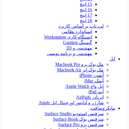
15 اینچ
16 اینچ
17 اینچ
18 اینچ
لپ تاپ بر اساس کاربرد
استاندارد نظامی
ایستگاه کاری Workstation
گیمینگ Gaming
مهندسی و 3D
مهندسی و برنامه نویسی
اپل
مک بوک پرو Macbook Pro
مک بوک ایر Macbook Air
آیفون iPhone
آیمک iMac
اپل واچ Apple Watch
آیپد iPad
ایرپادز AirPads
شارژر و آداپتور اورجینال اپل Apple
مایکروسافت
سرفیس استودیو Surface Studio
سرفیس بوک Surface Book
سرفیس پرو Surface Pro