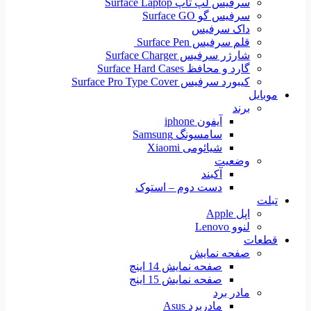
سرفیس لپ تاپ Surface Laptop
سرفیس گو Surface GO
داک سرفیس
قلم سرفیس Surface Pen
شارژر سرفیس Surface Charger
گارد و محافظ Surface Hard Cases
کیبورد سرفیس Surface Pro Type Cover
موبایل
برند
آیفون iphone
سامسونگ Samsung
شیائومی Xiaomi
وضعیت
آکبند
دست دوم – استوک
تبلت
اپل Apple
لنوو Lenovo
قطعات
صفحه نمایش
صفحه نمایش 14 اینچ
صفحه نمایش 15 اینج
مادر برد
مادربرد Asus