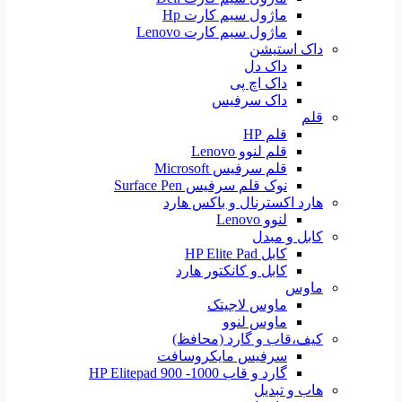
ماژول سیم کارت Hp
ماژول سیم کارت Lenovo
داک استیشن
داک دل
داک اچ پی
داک سرفیس
قلم
قلم HP
قلم لنوو Lenovo
قلم سرفیس Microsoft
نوک قلم سرفیس Surface Pen
هارد اکسترنال و باکس هارد
لنوو Lenovo
کابل و مبدل
کابل HP Elite Pad
کابل و کانکتور هارد
ماوس
ماوس لاجیتک
ماوس لنوو
کیف،قاب و گارد (محافظ)
سرفیس مایکروسافت
گارد و قاب HP Elitepad 900 -1000
هاب و تبدیل