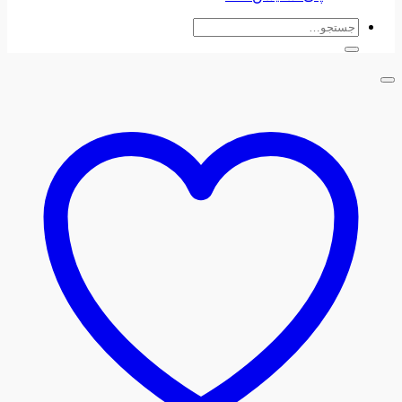
جستجو
برای: