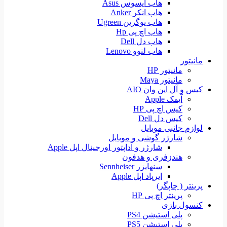
هاب ایسوس Asus
هاب انکر Anker
هاب یوگرین Ugreen
هاب اچ پی Hp
هاب دل Dell
هاب لنوو Lenovo
مانیتور
مانیتور HP
مانیتور Maya
کیس و آل این وان AIO
آیمک Apple
کیس اچ پی HP
کیس دل Dell
لوازم جانبی موبایل
شارژر گوشی و موبایل
شارژر و آداپتور اورجینال اپل Apple
هندزفری و هدفون
سنهایزر Sennheiser
ایرپاد اپل Apple
پرینتر ( چاپگر)
پرینتر اچ پی HP
کنسول بازی
پلی استیشن PS4
پلی استیشن PS5