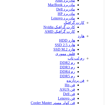
مادربرد Asus
مادربرد MacBook
مادربرد Dell
مادربرد HP
مادربرد Lenovo
کارت گرافیک
کارت گرافیک Nvidia
کارت گرافیک AMD
هارد
هارد HDD
هارد SSD 2.5
هارد SSD M.2
فلش مموری
رم لپ تاپ
رم DDR2
رم DDR3
رم DDR4
رم DDR5
فن پردازنده
فن Hp
فن ASUS
فن Dell
فن Lenovo
فن کولر مستر Cooler Master