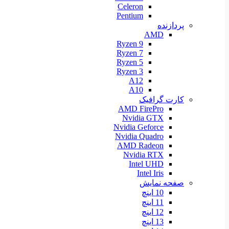
Celeron
Pentium
پردازنده
AMD
Ryzen 9
Ryzen 7
Ryzen 5
Ryzen 3
A12
A10
کارت گرافیک
AMD FirePro
Nvidia GTX
Nvidia Geforce
Nvidia Quadro
AMD Radeon
Nvidia RTX
Intel UHD
Intel Iris
صفحه نمایش
10 اینچ
11 اینچ
12 اینچ
13 اینچ