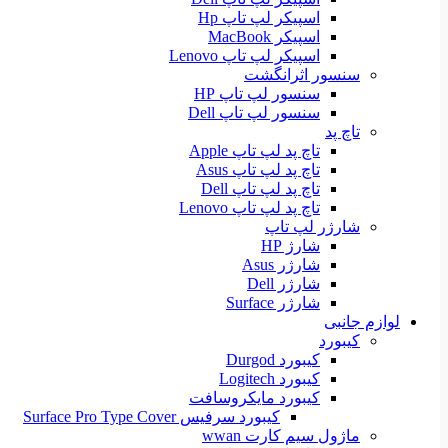
اسپیکر لپ تاپ Hp
اسپیکر MacBook
اسپیکر لپ تاپ Lenovo
سنسور اثرانگشت
سنسور لپ تاپ HP
سنسور لپ تاپ Dell
تاچ پد
تاچ پد لپ تاپ Apple
تاچ پد لپ تاپ Asus
تاچ پد لپ تاپ Dell
تاچ پد لپ تاپ Lenovo
شارژر لپ تاپ
شارژ HP
شارژر Asus
شارژر Dell
شارژر Surface
لوازم جانبی
کیبورد
کیبورد Durgod
کیبورد Logitech
کیبورد مایکروسافت
کیبورد سرفیس Surface Pro Type Cover
ماژول سیم کارت wwan