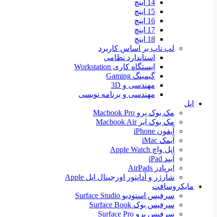
14 اینچ
15 اینچ
16 اینچ
17 اینچ
18 اینچ
لپ تاپ بر اساس کاربرد
استاندارد نظامی
ایستگاه کاری Workstation
گیمینگ Gaming
مهندسی و 3D
مهندسی و برنامه نویسی
اپل
مک بوک پرو Macbook Pro
مک بوک ایر Macbook Air
آیفون iPhone
آیمک iMac
اپل واچ Apple Watch
آیپد iPad
ایرپادز AirPads
شارژر و آداپتور اورجینال اپل Apple
مایکروسافت
سرفیس استودیو Surface Studio
سرفیس بوک Surface Book
سرفیس پرو Surface Pro