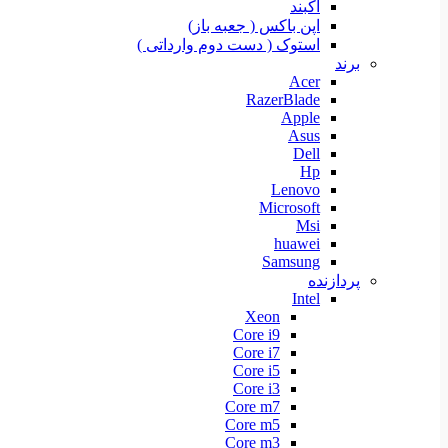
آکبند
اپن باکس ( جعبه باز)
استوک ( دست دوم وارداتی )
برند
Acer
RazerBlade
Apple
Asus
Dell
Hp
Lenovo
Microsoft
Msi
huawei
Samsung
پردازنده
Intel
Xeon
Core i9
Core i7
Core i5
Core i3
Core m7
Core m5
Core m3