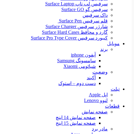
سرفیس لپ تاپ Surface Laptop
سرفیس گو Surface GO
داک سرفیس
قلم سرفیس Surface Pen
شارژر سرفیس Surface Charger
گارد و محافظ Surface Hard Cases
کیبورد سرفیس Surface Pro Type Cover
موبایل
برند
آیفون iphone
سامسونگ Samsung
شیائومی Xiaomi
وضعیت
آکبند
دست دوم – استوک
تبلت
اپل Apple
لنوو Lenovo
قطعات
صفحه نمایش
صفحه نمایش 14 اینچ
صفحه نمایش 15 اینج
مادر برد