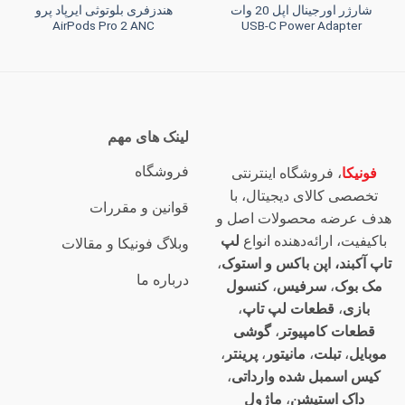
شارژر اورجینال اپل 20 وات
هندزفری بلوتوثی ایرپاد پرو
AirPods Pro 2 ANC
USB-C Power Adapter
لینک های مهم
فروشگاه
فونیکا
، فروشگاه اینترنتی
تخصصی کالای دیجیتال، با
قوانین و مقررات
هدف عرضه محصولات اصل و
باکیفیت، ارائه‌دهنده انواع
لپ
وبلاگ فونیکا و مقالات
تاپ آکبند، اپن باکس و استوک
،
درباره ما
مک بوک
،
سرفیس
،
کنسول
بازی
،
قطعات لپ تاپ
،
قطعات کامپیوتر
،
گوشی
موبایل
،
تبلت
،
مانیتور
،
پرینتر
،
کیس اسمبل شده وارداتی
،
داک استیشن
،
ماژول