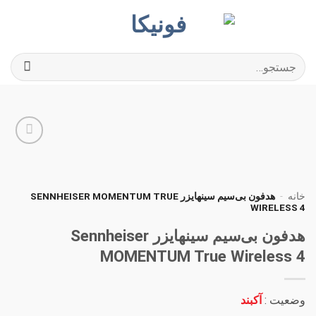
Ski
t
conten
جستجو
برای:
افزودن
به
علاقه
مندی
خانه
-
هدفون بی‌سیم سینهایزر SENNHEISER MOMENTUM TRUE
WIRELESS 4
ها
هدفون بی‌سیم سینهایزر Sennheiser
MOMENTUM True Wireless 4
وضعیت :
آکبند