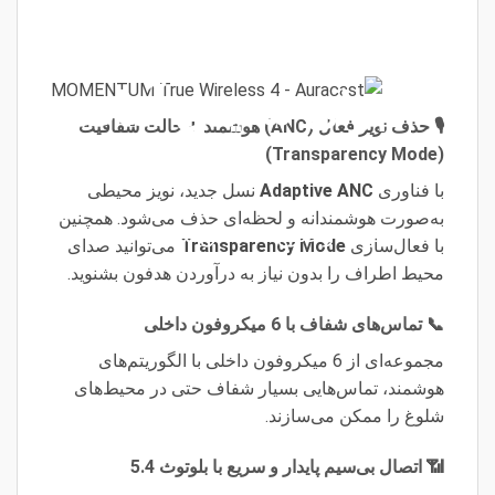
برای شنیدن آماده
🎙️ حذف نویز فعال (ANC) هوشمند + حالت شفافیت
هستی
(Transparency Mode)
با فناوری
Adaptive ANC
نسل جدید، نویز محیطی
به‌صورت هوشمندانه و لحظه‌ای حذف می‌شود. همچنین
کیفیت و ضوح صدا حق شماست
با فعال‌سازی
Transparency Mode
می‌توانید صدای
محیط اطراف را بدون نیاز به درآوردن هدفون بشنوید.
📞 تماس‌های شفاف با 6 میکروفون داخلی
مجموعه‌ای از 6 میکروفون داخلی با الگوریتم‌های
هوشمند، تماس‌هایی بسیار شفاف حتی در محیط‌های
شلوغ را ممکن می‌سازند.
📶 اتصال بی‌سیم پایدار و سریع با بلوتوث 5.4