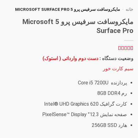
خانه
-
مایکروسافت سرفیس پرو 5 MICROSOFT SURFACE PRO
مایکروسافت سرفیس پرو 5 Microsoft
Surface Pro
1
امتیاز
5
از 5
وضعیت دستگاه :
دست دوم وارداتی ( استوک)
امتیاز
مشتری
سیم کارت خور
پردازنده Core i5 7200U
رم 8GB DDR4
کارت گرافیک Intel® UHD Graphics 620
صفحه نمایش 12.3” PixelSense™ Display
هارد 256GB SSD