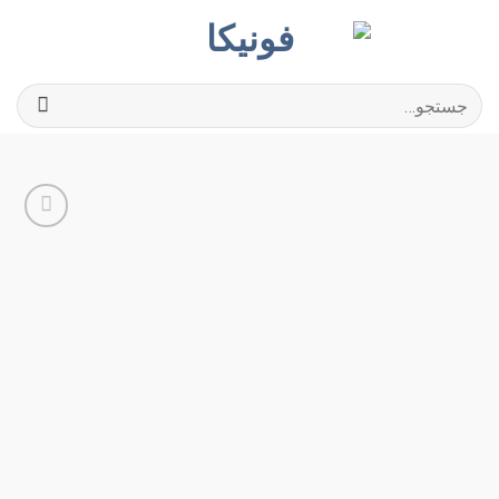
Ski
t
conten
جستجو
برای:
افزودن
به
علاقه
مندی
ها