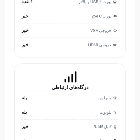
1 عدد
پورت USB ۳ و ‌‌بالاتر
3.0
خیر
پورت ‌‌Type C
خیر
خروجی ‌VGA
خیر
خروجی HDMI
درگاه‌های ارتباطی
بله
وایرلس
بله
بلوتوث
خیر
کابل RJ45