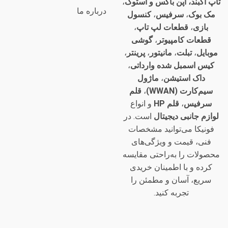
تاپ آکبند، اپن باکس و استوک
،
درباره ما
مک بوک
،
سرفیس
،
کنسول
بازی
،
قطعات لپ تاپ
،
قطعات کامپیوتر
،
گوشی
موبایل
،
تبلت
،
مانیتور
،
پرینتر
،
کیس اسمبل شده وارداتی
،
داک استیشن
،
ماژول
سیم‌کارت (WWAN)
،
قلم
سرفیس
،
قلم HP
و انواع
لوازم جانبی دیجیتال
است. در
فونیکا می‌توانید مشخصات
فنی، قیمت و ویژگی‌های
محصولات را به‌راحتی مقایسه
کرده و با اطمینان خریدی
سریع، آسان و مطمئن را
تجربه کنید.