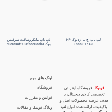
به
به
علاقه
علاقه
مندی
مندی
ها
ها
لپ تاپ اچ پی زدبوک HP
لپ تاپ مایکروسافت سرفیس
Zbook 17 G3
بوک Microsoft SurfaceBook3
لینک های مهم
فروشگاه
فونیکا
، فروشگاه اینترنتی
تخصصی کالای دیجیتال، با
قوانین و مقررات
هدف عرضه محصولات اصل و
باکیفیت، ارائه‌دهنده انواع
لپ
وبلاگ فونیکا و مقالات