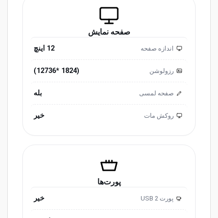
صفحه نمایش
12 اینچ
اندازه صفحه
(1824 *12736)
رزولوشن
بله
صفحه لمسی
خیر
روکش مات
پورت‌ها
خیر
پورت USB 2
2.0