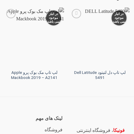
در انبار
در انبار
موجود
موجود
نمی باشد
نمی باشد
افزودن
افزودن
به
به
علاقه
علاقه
مندی
مندی
ها
ها
لپ تاپ دل لتیتود Dell Latitude
لپ تاپ مک بوک پرو Apple
Mackbook 2019 – A2141
5491
لینک های مهم
فروشگاه
فونیکا
، فروشگاه اینترنتی