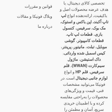
تخصصی کالای دیجیتال، با
قوانین و مقررات
هدف عرضه محصولات اصل و
باکیفیت، ارائه‌دهنده انواع
لپ
وبلاگ فونیکا و مقالات
تاپ آکبند، اپن باکس و استوک
،
درباره ما
مک بوک
،
سرفیس
،
کنسول
بازی
،
قطعات لپ تاپ
،
قطعات کامپیوتر
،
گوشی
موبایل
،
تبلت
،
مانیتور
،
پرینتر
،
کیس اسمبل شده وارداتی
،
داک استیشن
،
ماژول
سیم‌کارت (WWAN)
،
قلم
سرفیس
،
قلم HP
و انواع
لوازم جانبی دیجیتال
است. در
فونیکا می‌توانید مشخصات
فنی، قیمت و ویژگی‌های
محصولات را به‌راحتی مقایسه
کرده و با اطمینان خریدی
سریع، آسان و مطمئن را