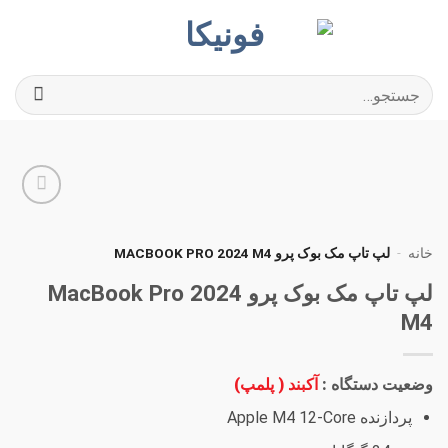
Ski
t
conten
جستجو
برای:
افزودن
به
خانه
-
لپ تاپ مک بوک پرو MACBOOK PRO 2024 M4
علاقه
مندی
لپ تاپ مک بوک پرو MacBook Pro 2024
ها
M4
وضعیت دستگاه :
آکبند ( پلمپ)
پردازنده Apple M4 12-Core