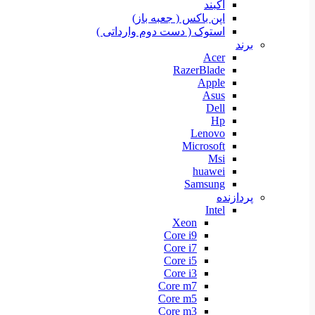
آکبند
اپن باکس ( جعبه باز)
استوک ( دست دوم وارداتی )
برند
Acer
RazerBlade
Apple
Asus
Dell
Hp
Lenovo
Microsoft
Msi
huawei
Samsung
پردازنده
Intel
Xeon
Core i9
Core i7
Core i5
Core i3
Core m7
Core m5
Core m3