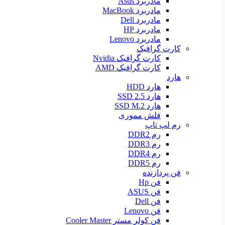
مادربرد Asus
مادربرد MacBook
مادربرد Dell
مادربرد HP
مادربرد Lenovo
کارت گرافیک
کارت گرافیک Nvidia
کارت گرافیک AMD
هارد
هارد HDD
هارد SSD 2.5
هارد SSD M.2
فلش مموری
رم لپ تاپ
رم DDR2
رم DDR3
رم DDR4
رم DDR5
فن پردازنده
فن Hp
فن ASUS
فن Dell
فن Lenovo
فن کولر مستر Cooler Master