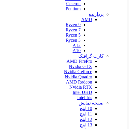
Celeron
Pentium
پردازنده
AMD
Ryzen 9
Ryzen 7
Ryzen 5
Ryzen 3
A12
A10
کارت گرافیک
AMD FirePro
Nvidia GTX
Nvidia Geforce
Nvidia Quadro
AMD Radeon
Nvidia RTX
Intel UHD
Intel Iris
صفحه نمایش
10 اینچ
11 اینچ
12 اینچ
13 اینچ