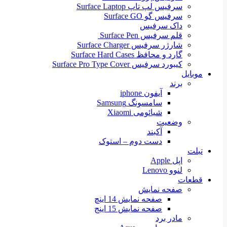
سرفیس لپ تاپ Surface Laptop
سرفیس گو Surface GO
داک سرفیس
قلم سرفیس Surface Pen
شارژر سرفیس Surface Charger
گارد و محافظ Surface Hard Cases
کیبورد سرفیس Surface Pro Type Cover
موبایل
برند
آیفون iphone
سامسونگ Samsung
شیائومی Xiaomi
وضعیت
آکبند
دست دوم – استوک
تبلت
اپل Apple
لنوو Lenovo
قطعات
صفحه نمایش
صفحه نمایش 14 اینچ
صفحه نمایش 15 اینج
مادر برد