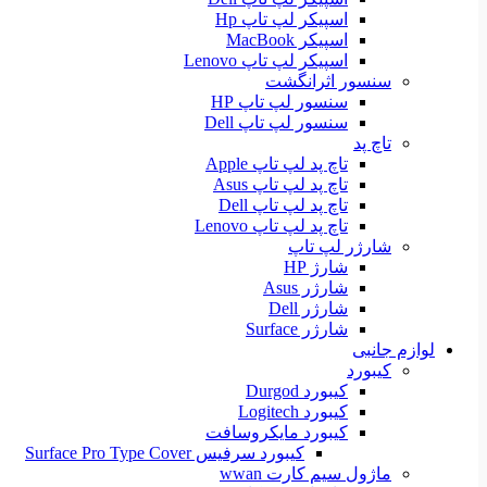
اسپیکر لپ تاپ Hp
اسپیکر MacBook
اسپیکر لپ تاپ Lenovo
سنسور اثرانگشت
سنسور لپ تاپ HP
سنسور لپ تاپ Dell
تاچ پد
تاچ پد لپ تاپ Apple
تاچ پد لپ تاپ Asus
تاچ پد لپ تاپ Dell
تاچ پد لپ تاپ Lenovo
شارژر لپ تاپ
شارژ HP
شارژر Asus
شارژر Dell
شارژر Surface
لوازم جانبی
کیبورد
کیبورد Durgod
کیبورد Logitech
کیبورد مایکروسافت
کیبورد سرفیس Surface Pro Type Cover
ماژول سیم کارت wwan