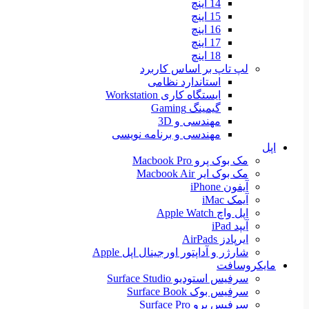
14 اینچ
15 اینچ
16 اینچ
17 اینچ
18 اینچ
لپ تاپ بر اساس کاربرد
استاندارد نظامی
ایستگاه کاری Workstation
گیمینگ Gaming
مهندسی و 3D
مهندسی و برنامه نویسی
اپل
مک بوک پرو Macbook Pro
مک بوک ایر Macbook Air
آیفون iPhone
آیمک iMac
اپل واچ Apple Watch
آیپد iPad
ایرپادز AirPads
شارژر و آداپتور اورجینال اپل Apple
مایکروسافت
سرفیس استودیو Surface Studio
سرفیس بوک Surface Book
سرفیس پرو Surface Pro