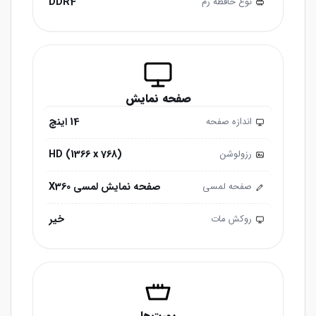
DDR4
نوع حافظه رم
صفحه نمایش
14 اینچ
اندازه صفحه
HD (1366 x 768)
رزولوشن
صفحه نمایش لمسی X360
صفحه لمسی
خیر
روکش مات
پورت‌ها