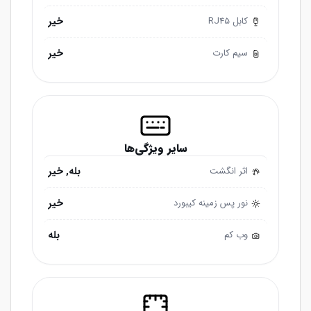
خیر
کابل RJ45
خیر
سیم کارت
سایر ویژگی‌ها
بله, خیر
اثر انگشت
خیر
نور پس زمینه کیبورد
بله
وب کم