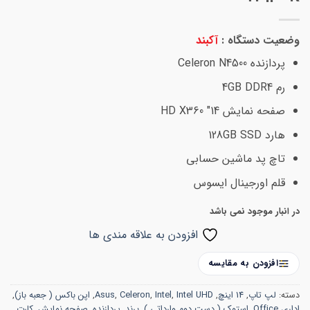
وضعیت دستگاه :
آکبند
پردازنده Celeron N4500
رم 4GB DDR4
صفحه نمایش 14″ HD X360
هارد 128GB SSD
تاچ پد ماشین حسابی
قلم اورجینال ایسوس
در انبار موجود نمی باشد
افزودن به علاقه مندی ها
افزودن به مقایسه
دسته:
لپ تاپ
,
14 اینچ
,
Intel UHD
,
Intel
,
Celeron
,
Asus
,
اپن باکس ( جعبه باز)
,
اداری Office
,
استوک ( دست دوم وارداتی )
,
برند
,
پردازنده
,
صفحه نمایش
,
کارت