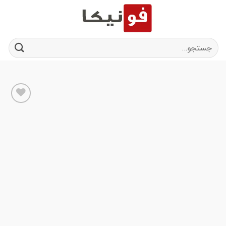
Ski
t
conten
جستجو
برای:
افزودن
به
علاقه
مندی
ها