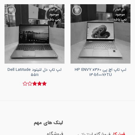
در انبار
در انبار
موجود
موجود
افزودن
افزودن
نمی باشد
نمی باشد
به
به
علاقه
علاقه
مندی
مندی
ها
ها
لپ تاپ اچ پی HP ENVY x360
لپ تاپ دل لتیتود Dell Latitude
5511
13-bf0076TU
نمره
3
از 5
لینک های مهم
فروشگاه
فونیکا
، فروشگاه اینترنتی