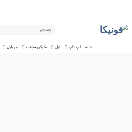
Ski
t
conten
جستجو
برای:
خانه
لپ تاپ
اپل
مایکروسافت
موبایل