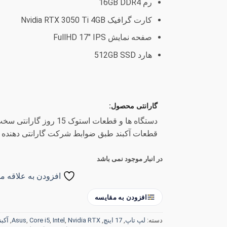
رم 16GB DDR4
کارت گرافیک Nvidia RTX 3050 Ti 4GB
صفحه نمایش FullHD 17″ IPS
هارد 512GB SSD
گارانتی محصول:
دستگاه ها و قطعات استوک 15
قطعات آکبند طبق ضوابط شرکت گارانتی دهنده
در انبار موجود نمی باشد
افزودن به علاقه من
افزودن به مقایسه
دسته:
لپ تاپ
,
17 اینچ
,
Nvidia RTX
,
Intel
,
Core i5
,
Asus
,
آکبن