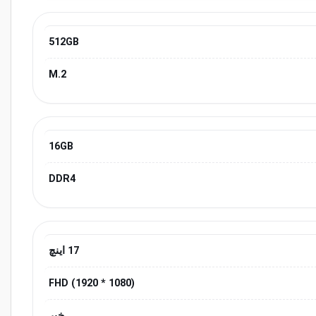
512GB
M.2
16GB
DDR4
17 اینچ
(1080 * 1920) FHD
خیر