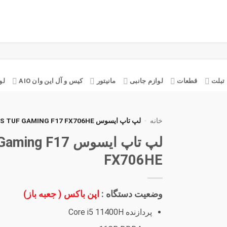
تبلت
قطعات
لوازم جانبی
مانیتور
کیس و آل این وان AIO
لو
خانه
-
لپ تاپ ایسوس ASUS TUF GAMING F17 FX706HE
لپ تاپ ایسوس F17
افزودن
به
FX706HE
علاقه
مندی
ها
وضعیت دستگاه :
اپن باکس ( جعبه باز)
پردازنده Core i5 11400H