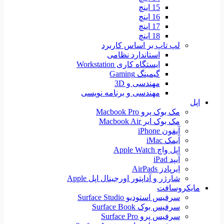
15 اینچ
16 اینچ
17 اینچ
18 اینچ
لپ تاپ بر اساس کاربرد
استاندارد نظامی
ایستگاه کاری Workstation
گیمینگ Gaming
مهندسی و 3D
مهندسی و برنامه نویسی
اپل
مک بوک پرو Macbook Pro
مک بوک ایر Macbook Air
آیفون iPhone
آیمک iMac
اپل واچ Apple Watch
آیپد iPad
ایرپادز AirPads
شارژر و آداپتور اورجینال اپل Apple
مایکروسافت
سرفیس استودیو Surface Studio
سرفیس بوک Surface Book
سرفیس پرو Surface Pro