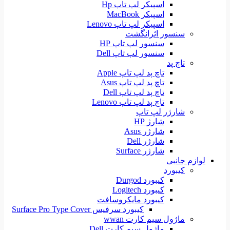
اسپیکر لپ تاپ Hp
اسپیکر MacBook
اسپیکر لپ تاپ Lenovo
سنسور اثرانگشت
سنسور لپ تاپ HP
سنسور لپ تاپ Dell
تاچ پد
تاچ پد لپ تاپ Apple
تاچ پد لپ تاپ Asus
تاچ پد لپ تاپ Dell
تاچ پد لپ تاپ Lenovo
شارژر لپ تاپ
شارژ HP
شارژر Asus
شارژر Dell
شارژر Surface
لوازم جانبی
کیبورد
کیبورد Durgod
کیبورد Logitech
کیبورد مایکروسافت
کیبورد سرفیس Surface Pro Type Cover
ماژول سیم کارت wwan
ماژول سیم کارت Dell