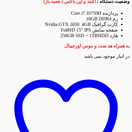
وضعیت دستگاه :
آکبند و اپن باکس ( جعبه باز)
پردازنده Core i7 10750H
رم 16GB DDR4
کارت گرافیک Nvidia GTX 1650 4GB
صفحه نمایش FullHD 15″ IPS
هارد 256GB SSD + 1TBHDD
به همراه هد ست و موس اورجینال
در انبار موجود نمی باشد