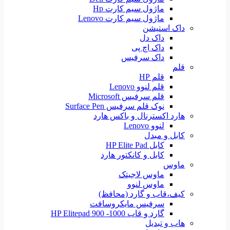
ماژول سیم کارت Hp
ماژول سیم کارت Lenovo
داک استیشن
داک دل
داک اچ پی
داک سرفیس
قلم
قلم HP
قلم لنوو Lenovo
قلم سرفیس Microsoft
نوک قلم سرفیس Surface Pen
هارد اکسترنال و باکس هارد
لنوو Lenovo
کابل و مبدل
کابل HP Elite Pad
کابل و کانکتور هارد
ماوس
ماوس لاجیتک
ماوس لنوو
کیف،قاب و گارد (محافظ)
سرفیس مایکروسافت
گارد و قاب HP Elitepad 900 -1000
هاب و تبدیل