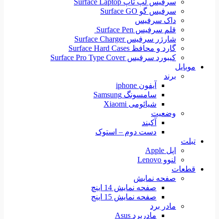
سرفیس لپ تاپ Surface Laptop
سرفیس گو Surface GO
داک سرفیس
قلم سرفیس Surface Pen
شارژر سرفیس Surface Charger
گارد و محافظ Surface Hard Cases
کیبورد سرفیس Surface Pro Type Cover
موبایل
برند
آیفون iphone
سامسونگ Samsung
شیائومی Xiaomi
وضعیت
آکبند
دست دوم – استوک
تبلت
اپل Apple
لنوو Lenovo
قطعات
صفحه نمایش
صفحه نمایش 14 اینچ
صفحه نمایش 15 اینج
مادر برد
مادربرد Asus