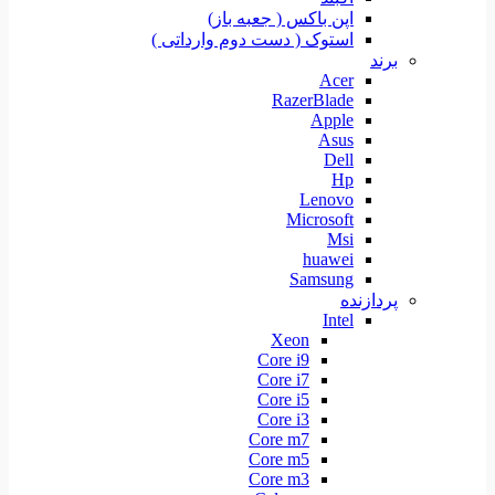
اپن باکس ( جعبه باز)
استوک ( دست دوم وارداتی )
برند
Acer
RazerBlade
Apple
Asus
Dell
Hp
Lenovo
Microsoft
Msi
huawei
Samsung
پردازنده
Intel
Xeon
Core i9
Core i7
Core i5
Core i3
Core m7
Core m5
Core m3