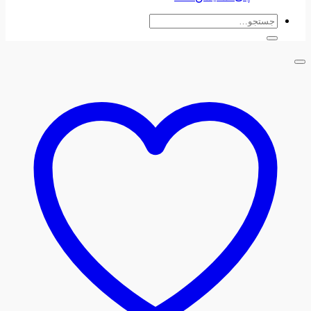
جستجو
برای: