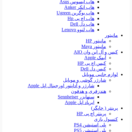
هاب ایسوس Asus
هاب انکر Anker
هاب یوگرین Ugreen
هاب اچ پی Hp
هاب دل Dell
هاب لنوو Lenovo
مانیتور
مانیتور HP
مانیتور Maya
کیس و آل این وان AIO
آیمک Apple
کیس اچ پی HP
کیس دل Dell
لوازم جانبی موبایل
شارژر گوشی و موبایل
شارژر و آداپتور اورجینال اپل Apple
هندزفری و هدفون
سنهایزر Sennheiser
ایرپاد اپل Apple
پرینتر ( چاپگر)
پرینتر اچ پی HP
کنسول بازی
پلی استیشن PS4
پلی استیشن PS5