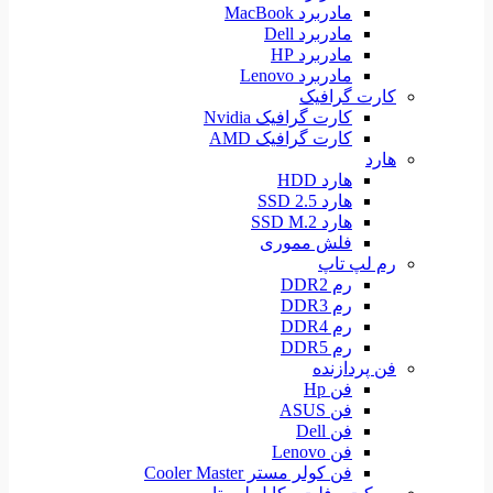
مادربرد MacBook
مادربرد Dell
مادربرد HP
مادربرد Lenovo
کارت گرافیک
کارت گرافیک Nvidia
کارت گرافیک AMD
هارد
هارد HDD
هارد SSD 2.5
هارد SSD M.2
فلش مموری
رم لپ تاپ
رم DDR2
رم DDR3
رم DDR4
رم DDR5
فن پردازنده
فن Hp
فن ASUS
فن Dell
فن Lenovo
فن کولر مستر Cooler Master