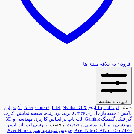
افزودن به علاقه مندی ها
افزودن به مقایسه
دسته:
لپ تاپ
,
15 اینچ
,
Nvidia GTX
,
Intel
,
Core i7
,
Acer
,
آکبند
,
اپن
باکس ( جعبه باز)
,
اداری Office
,
برند
,
پردازنده
,
صفحه نمایش
,
کارت
گرافیک
,
گیمینگ Gaming
,
لپ تاپ بر اساس کاربرد
,
مهندسی و 3D
,
مهندسی و برنامه نویسی
,
وضعیت
برچسب:
بررسی لپ تاپ ایسر
Acer Nitro 5 AN515-55-74Z6
,
فروش لپ تاپ ایسر Acer Nitro 5