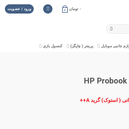
۰
تومان
ورود / عضویت
0
ازم جانبی موبایل
پرینتر ( چاپگر)
کنسول بازی
( استوک) گرید A++