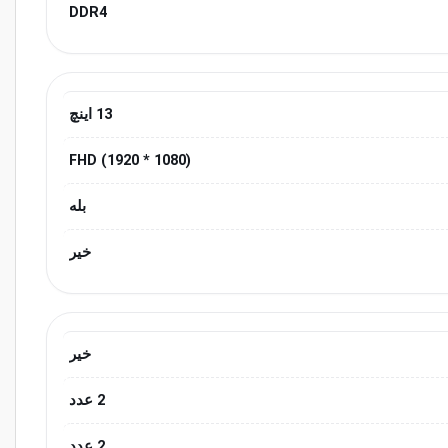
DDR4
13 اینچ
(1080 * 1920) FHD
بله
خیر
خیر
2 عدد
2 عدد