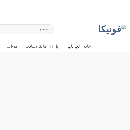
Ski
t
conten
جستجو
برای:
خانه
لپ تاپ
اپل
مایکروسافت
موبایل