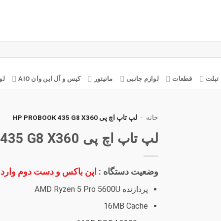
تبلت
قطعات
لوازم جانبی
مانیتور
کیس و آل این وان AIO
لو
خانه
-
لپ تاپ اچ پی HP PROBOOK 435 G8 X360
لپ تاپ اچ پی HP Probook 435 G8 X360
افزودن
به
علاقه
مندی
وضعیت دستگاه :
اپن باکس و دست دوم وارداتی 
ها
پردازنده AMD Ryzen 5 Pro 5600U
16MB Cache