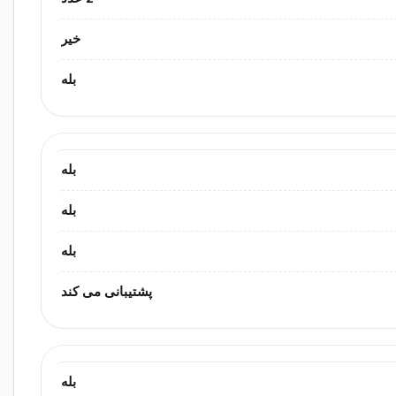
خیر
بله
بله
بله
بله
پشتیبانی می کند
بله