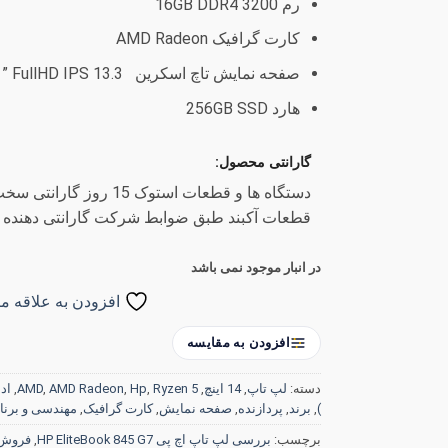
رم 16GB DDR4 3200
کارت گرافیک AMD Radeon
صفحه نمایش تاچ اسکرین 13.3 X360 ” FullHD IPS
هارد 256GB SSD
گارانتی محصول:
دستگاه ها و قطعات استوک 15
قطعات آکبند طبق ضوابط شرکت گارانتی دهنده
در انبار موجود نمی باشد
افزودن به علاقه من
افزودن به مقایسه
دسته:
لپ تاپ
,
14 اینچ
,
Ryzen 5
,
Hp
,
AMD Radeon
,
AMD
,
ادار
)
,
برند
,
پردازنده
,
صفحه نمایش
,
کارت گرافیک
,
مهندسی و برنا
برچسب:
بررسی لپ تاپ اچ پی HP EliteBook 845 G7
,
فروش لپ تاپ