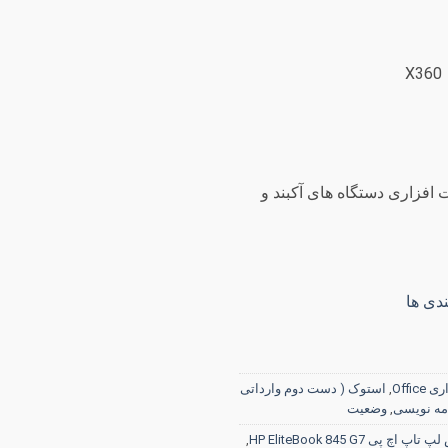
 روز گارانتی سخت افزاری دستگاه های آکبند و
دی ها
ی Office
,
استوک ( دست دوم وارداتی
مه نویسی
,
وضعیت
 اچ پی HP EliteBook 845 G7
,