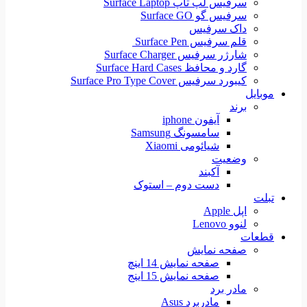
سرفیس لپ تاپ Surface Laptop
سرفیس گو Surface GO
داک سرفیس
قلم سرفیس Surface Pen
شارژر سرفیس Surface Charger
گارد و محافظ Surface Hard Cases
کیبورد سرفیس Surface Pro Type Cover
موبایل
برند
آیفون iphone
سامسونگ Samsung
شیائومی Xiaomi
وضعیت
آکبند
دست دوم – استوک
تبلت
اپل Apple
لنوو Lenovo
قطعات
صفحه نمایش
صفحه نمایش 14 اینچ
صفحه نمایش 15 اینج
مادر برد
مادربرد Asus