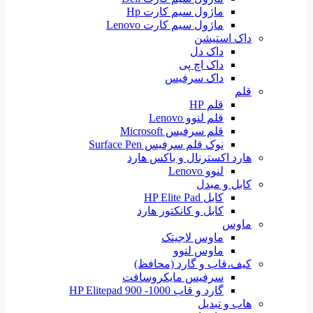
ماژول سیم کارت Hp
ماژول سیم کارت Lenovo
داک استیشن
داک دل
داک اچ پی
داک سرفیس
قلم
قلم HP
قلم لنوو Lenovo
قلم سرفیس Microsoft
نوک قلم سرفیس Surface Pen
هارد اکسترنال و باکس هارد
لنوو Lenovo
کابل و مبدل
کابل HP Elite Pad
کابل و کانکتور هارد
ماوس
ماوس لاجیتک
ماوس لنوو
کیف،قاب و گارد (محافظ)
سرفیس مایکروسافت
گارد و قاب HP Elitepad 900 -1000
هاب و تبدیل