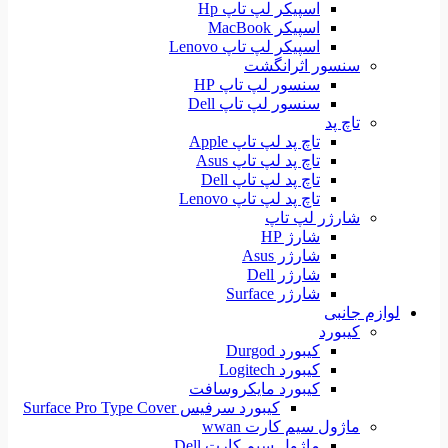
اسپیکر لپ تاپ Hp
اسپیکر MacBook
اسپیکر لپ تاپ Lenovo
سنسور اثرانگشت
سنسور لپ تاپ HP
سنسور لپ تاپ Dell
تاچ پد
تاچ پد لپ تاپ Apple
تاچ پد لپ تاپ Asus
تاچ پد لپ تاپ Dell
تاچ پد لپ تاپ Lenovo
شارژر لپ تاپ
شارژ HP
شارژر Asus
شارژر Dell
شارژر Surface
لوازم جانبی
کیبورد
کیبورد Durgod
کیبورد Logitech
کیبورد مایکروسافت
کیبورد سرفیس Surface Pro Type Cover
ماژول سیم کارت wwan
ماژول سیم کارت Dell