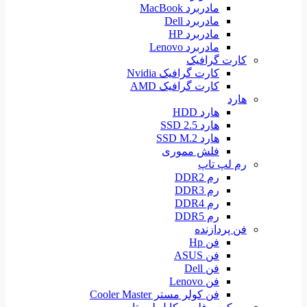
مادربرد MacBook
مادربرد Dell
مادربرد HP
مادربرد Lenovo
کارت گرافیک
کارت گرافیک Nvidia
کارت گرافیک AMD
هارد
هارد HDD
هارد SSD 2.5
هارد SSD M.2
فلش مموری
رم لپ تاپ
رم DDR2
رم DDR3
رم DDR4
رم DDR5
فن پردازنده
فن Hp
فن ASUS
فن Dell
فن Lenovo
فن کولر مستر Cooler Master