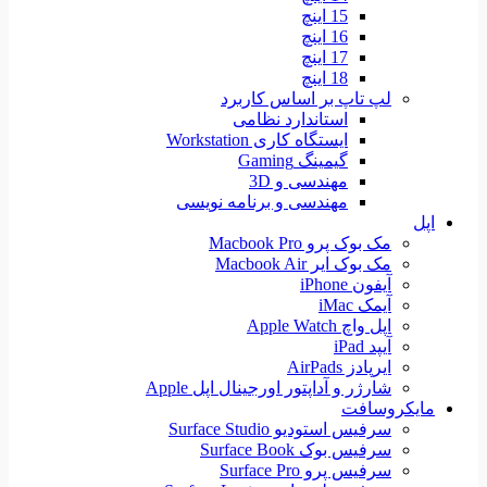
15 اینچ
16 اینچ
17 اینچ
18 اینچ
لپ تاپ بر اساس کاربرد
استاندارد نظامی
ایستگاه کاری Workstation
گیمینگ Gaming
مهندسی و 3D
مهندسی و برنامه نویسی
اپل
مک بوک پرو Macbook Pro
مک بوک ایر Macbook Air
آیفون iPhone
آیمک iMac
اپل واچ Apple Watch
آیپد iPad
ایرپادز AirPads
شارژر و آداپتور اورجینال اپل Apple
مایکروسافت
سرفیس استودیو Surface Studio
سرفیس بوک Surface Book
سرفیس پرو Surface Pro