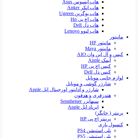
هاب ایسوس Asus
هاب انکر Anker
هاب یوگرین Ugreen
هاب اچ پی Hp
هاب دل Dell
هاب لنوو Lenovo
مانیتور
مانیتور HP
مانیتور Maya
کیس و آل این وان AIO
آیمک Apple
کیس اچ پی HP
کیس دل Dell
لوازم جانبی موبایل
شارژر گوشی و موبایل
شارژر و آداپتور اورجینال اپل Apple
هندزفری و هدفون
سنهایزر Sennheiser
ایرپاد اپل Apple
پرینتر ( چاپگر)
پرینتر اچ پی HP
کنسول بازی
پلی استیشن PS4
پلی استیشن PS5