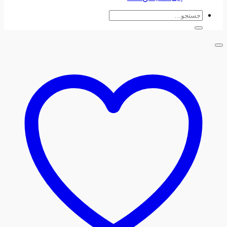
جستجو
برای: