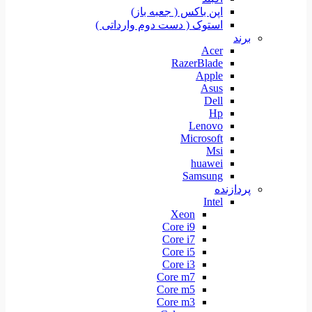
اپن باکس ( جعبه باز)
استوک ( دست دوم وارداتی )
برند
Acer
RazerBlade
Apple
Asus
Dell
Hp
Lenovo
Microsoft
Msi
huawei
Samsung
پردازنده
Intel
Xeon
Core i9
Core i7
Core i5
Core i3
Core m7
Core m5
Core m3