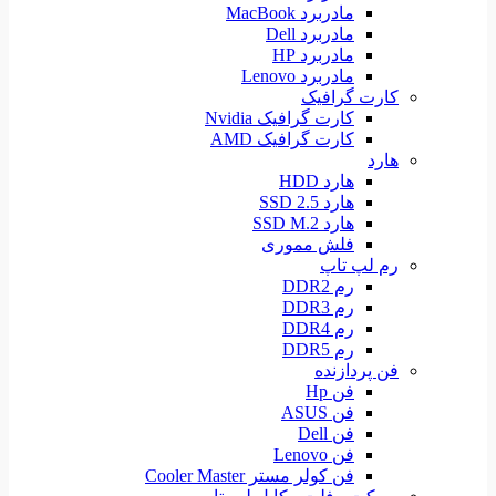
مادربرد MacBook
مادربرد Dell
مادربرد HP
مادربرد Lenovo
کارت گرافیک
کارت گرافیک Nvidia
کارت گرافیک AMD
هارد
هارد HDD
هارد SSD 2.5
هارد SSD M.2
فلش مموری
رم لپ تاپ
رم DDR2
رم DDR3
رم DDR4
رم DDR5
فن پردازنده
فن Hp
فن ASUS
فن Dell
فن Lenovo
فن کولر مستر Cooler Master