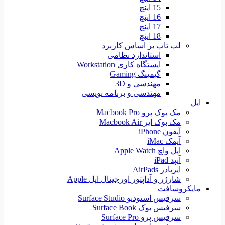
15 اینچ
16 اینچ
17 اینچ
18 اینچ
لپ تاپ بر اساس کاربرد
استاندارد نظامی
ایستگاه کاری Workstation
گیمینگ Gaming
مهندسی و 3D
مهندسی و برنامه نویسی
اپل
مک بوک پرو Macbook Pro
مک بوک ایر Macbook Air
آیفون iPhone
آیمک iMac
اپل واچ Apple Watch
آیپد iPad
ایرپادز AirPads
شارژر و آداپتور اورجینال اپل Apple
مایکروسافت
سرفیس استودیو Surface Studio
سرفیس بوک Surface Book
سرفیس پرو Surface Pro