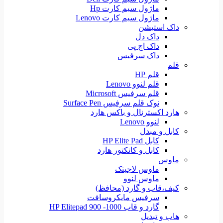
ماژول سیم کارت Hp
ماژول سیم کارت Lenovo
داک استیشن
داک دل
داک اچ پی
داک سرفیس
قلم
قلم HP
قلم لنوو Lenovo
قلم سرفیس Microsoft
نوک قلم سرفیس Surface Pen
هارد اکسترنال و باکس هارد
لنوو Lenovo
کابل و مبدل
کابل HP Elite Pad
کابل و کانکتور هارد
ماوس
ماوس لاجیتک
ماوس لنوو
کیف،قاب و گارد (محافظ)
سرفیس مایکروسافت
گارد و قاب HP Elitepad 900 -1000
هاب و تبدیل