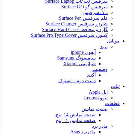
سرفیس لپ تاپ Surface Laptop
سرفیس گو Surface GO
داک سرفیس
قلم سرفیس Surface Pen
شارژر سرفیس Surface Charger
گارد و محافظ Surface Hard Cases
کیبورد سرفیس Surface Pro Type Cover
موبایل
برند
آیفون iphone
سامسونگ Samsung
شیائومی Xiaomi
وضعیت
آکبند
دست دوم – استوک
تبلت
اپل Apple
لنوو Lenovo
قطعات
صفحه نمایش
صفحه نمایش 14 اینچ
صفحه نمایش 15 اینج
مادر برد
مادربرد Asus