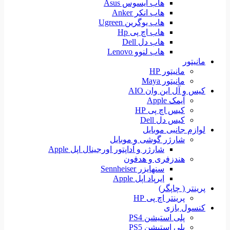
هاب ایسوس Asus
هاب انکر Anker
هاب یوگرین Ugreen
هاب اچ پی Hp
هاب دل Dell
هاب لنوو Lenovo
مانیتور
مانیتور HP
مانیتور Maya
کیس و آل این وان AIO
آیمک Apple
کیس اچ پی HP
کیس دل Dell
لوازم جانبی موبایل
شارژر گوشی و موبایل
شارژر و آداپتور اورجینال اپل Apple
هندزفری و هدفون
سنهایزر Sennheiser
ایرپاد اپل Apple
پرینتر ( چاپگر)
پرینتر اچ پی HP
کنسول بازی
پلی استیشن PS4
پلی استیشن PS5