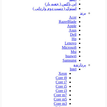
اپن باکس ( جعبه باز)
استوک ( دست دوم وارداتی )
برند
Acer
RazerBlade
Apple
Asus
Dell
Hp
Lenovo
Microsoft
Msi
huawei
Samsung
پردازنده
Intel
Xeon
Core i9
Core i7
Core i5
Core i3
Core m7
Core m5
Core m3