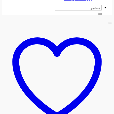
جستجو
برای: