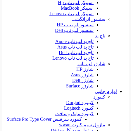
اسپیکر لپ تاپ Hp
اسپیکر MacBook
اسپیکر لپ تاپ Lenovo
سنسور اثرانگشت
سنسور لپ تاپ HP
سنسور لپ تاپ Dell
تاچ پد
تاچ پد لپ تاپ Apple
تاچ پد لپ تاپ Asus
تاچ پد لپ تاپ Dell
تاچ پد لپ تاپ Lenovo
شارژر لپ تاپ
شارژ HP
شارژر Asus
شارژر Dell
شارژر Surface
لوازم جانبی
کیبورد
کیبورد Durgod
کیبورد Logitech
کیبورد مایکروسافت
کیبورد سرفیس Surface Pro Type Cover
ماژول سیم کارت wwan
ماژول سیم کارت Dell