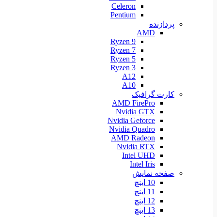
Celeron
Pentium
پردازنده
AMD
Ryzen 9
Ryzen 7
Ryzen 5
Ryzen 3
A12
A10
کارت گرافیک
AMD FirePro
Nvidia GTX
Nvidia Geforce
Nvidia Quadro
AMD Radeon
Nvidia RTX
Intel UHD
Intel Iris
صفحه نمایش
10 اینچ
11 اینچ
12 اینچ
13 اینچ