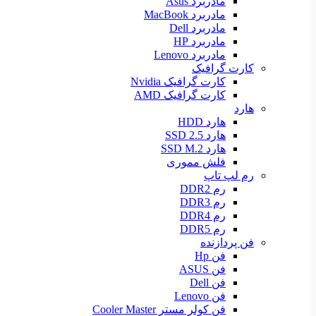
مادربرد Asus
مادربرد MacBook
مادربرد Dell
مادربرد HP
مادربرد Lenovo
کارت گرافیک
کارت گرافیک Nvidia
کارت گرافیک AMD
هارد
هارد HDD
هارد SSD 2.5
هارد SSD M.2
فلش مموری
رم لپ تاپ
رم DDR2
رم DDR3
رم DDR4
رم DDR5
فن پردازنده
فن Hp
فن ASUS
فن Dell
فن Lenovo
فن کولر مستر Cooler Master