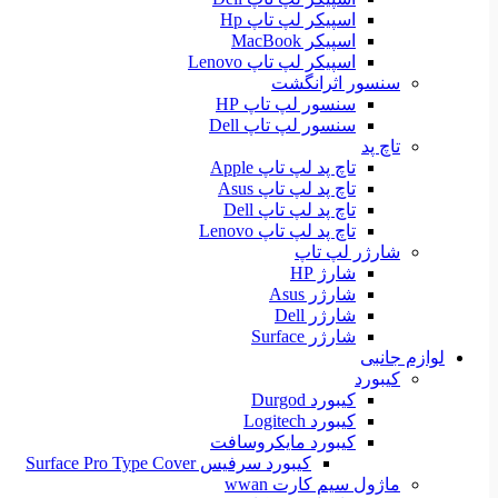
اسپیکر لپ تاپ Hp
اسپیکر MacBook
اسپیکر لپ تاپ Lenovo
سنسور اثرانگشت
سنسور لپ تاپ HP
سنسور لپ تاپ Dell
تاچ پد
تاچ پد لپ تاپ Apple
تاچ پد لپ تاپ Asus
تاچ پد لپ تاپ Dell
تاچ پد لپ تاپ Lenovo
شارژر لپ تاپ
شارژ HP
شارژر Asus
شارژر Dell
شارژر Surface
لوازم جانبی
کیبورد
کیبورد Durgod
کیبورد Logitech
کیبورد مایکروسافت
کیبورد سرفیس Surface Pro Type Cover
ماژول سیم کارت wwan