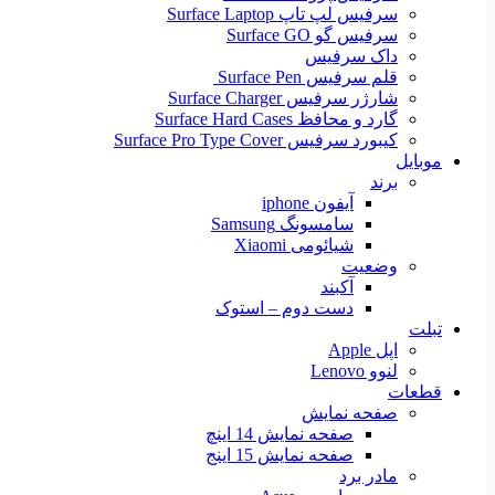
سرفیس لپ تاپ Surface Laptop
سرفیس گو Surface GO
داک سرفیس
قلم سرفیس Surface Pen
شارژر سرفیس Surface Charger
گارد و محافظ Surface Hard Cases
کیبورد سرفیس Surface Pro Type Cover
موبایل
برند
آیفون iphone
سامسونگ Samsung
شیائومی Xiaomi
وضعیت
آکبند
دست دوم – استوک
تبلت
اپل Apple
لنوو Lenovo
قطعات
صفحه نمایش
صفحه نمایش 14 اینچ
صفحه نمایش 15 اینج
مادر برد