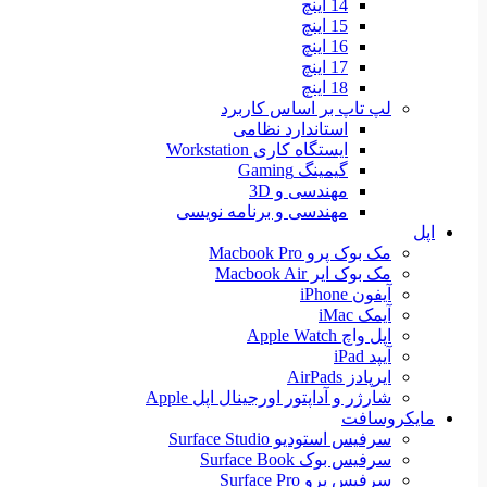
14 اینچ
15 اینچ
16 اینچ
17 اینچ
18 اینچ
لپ تاپ بر اساس کاربرد
استاندارد نظامی
ایستگاه کاری Workstation
گیمینگ Gaming
مهندسی و 3D
مهندسی و برنامه نویسی
اپل
مک بوک پرو Macbook Pro
مک بوک ایر Macbook Air
آیفون iPhone
آیمک iMac
اپل واچ Apple Watch
آیپد iPad
ایرپادز AirPads
شارژر و آداپتور اورجینال اپل Apple
مایکروسافت
سرفیس استودیو Surface Studio
سرفیس بوک Surface Book
سرفیس پرو Surface Pro