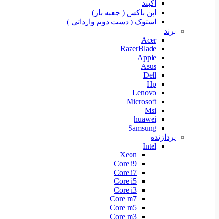
آکبند
اپن باکس ( جعبه باز)
استوک ( دست دوم وارداتی )
برند
Acer
RazerBlade
Apple
Asus
Dell
Hp
Lenovo
Microsoft
Msi
huawei
Samsung
پردازنده
Intel
Xeon
Core i9
Core i7
Core i5
Core i3
Core m7
Core m5
Core m3