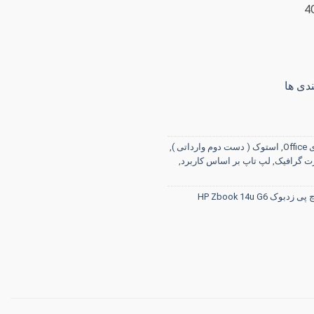
دی ها
Off
,
استوک ( دست دوم وارداتی )
,
ت گرافیک
,
لپ تاپ بر اساس کاربرد
,
بوک HP Zbook 14u G6