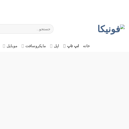
Ski
t
conten
جستجو
برای:
خانه
لپ تاپ
اپل
مایکروسافت
موبایل