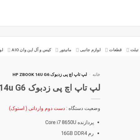
تبلت
قطعات
لوازم جانبی
مانیتور
کیس و آل این وان AIO
لو
خانه
-
لپ تاپ اچ پی زدبوک HP ZBOOK 14U G6
لپ تاپ اچ پی زدبوک HP Zbook 14u G6
افزودن
به
علاقه
مندی
وضعیت دستگاه :
دست دوم وارداتی ( استوک)
ها
پردازنده Core i7 8650U
رم 16GB DDR4