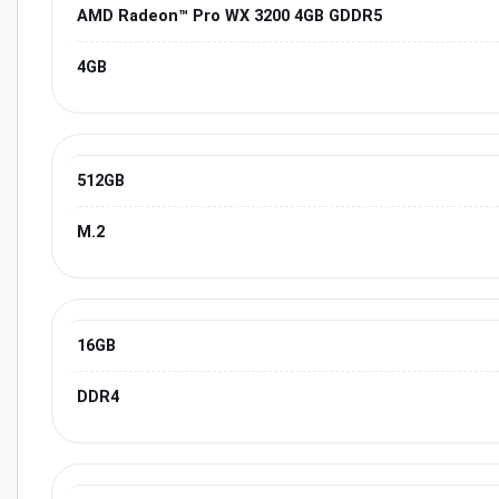
AMD Radeon™ Pro WX 3200 4GB GDDR5
4GB
512GB
M.2
16GB
DDR4