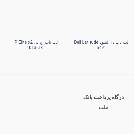
علاقه
علاقه
مندی
مندی
ها
ها
+
+
لپ تاپ دل لتیتود Dell Latitude
لپ تاپ اچ پی HP Elite x2
1013 G3
5491
درگاه پرداخت بانک
ملت