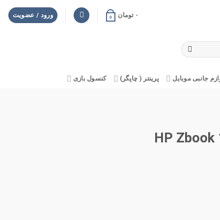
۰
تومان
ورود / عضویت
0
ازم جانبی موبایل
پرینتر ( چاپگر)
کنسول بازی