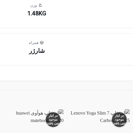
وزن
1.48KG
همراه
شارژر
در انبار
در انبار
موجود
موجود
نمی باشد
نمی باشد
افزودن
افزودن
به
به