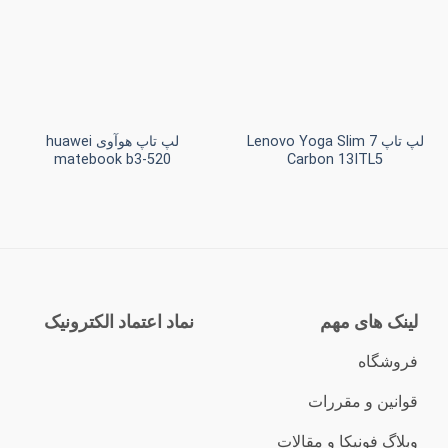
علاقه
علاقه
مندی
مندی
ها
ها
+
+
لپ تاپ Lenovo Yoga Slim 7
لپ تاپ هوآوی huawei
matebook b3-520
Carbon 13ITL5
لینک های مهم
نماد اعتماد الکترونیک
فروشگاه
قوانین و مقررات
وبلاگ فونیکا و مقالات