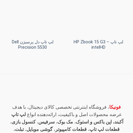
علاقه
علاقه
مندی
مندی
ها
ها
+
+
لپ تاپ HP Zbook 15 G3 –
لپ تاپ دل پرسیژن Dell
Precision 5530
intelHD
فونیکا
، فروشگاه اینترنتی تخصصی کالای دیجیتال، با هدف
عرضه محصولات اصل و باکیفیت، ارائه‌دهنده انواع
لپ تاپ
آکبند، اپن باکس و استوک
،
مک بوک
،
سرفیس
،
کنسول بازی
،
قطعات لپ تاپ
،
قطعات کامپیوتر
،
گوشی موبایل
،
تبلت
،