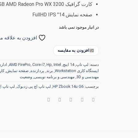
کارت گرافیک 4GB AMD Radeon Pro WX 3200
صفحه نمایش 14″ FullHD IPS
در انبار موجود نمی باشد
افزودن به علاقه من
افزودن به مقایسه
دسته:
لپ تاپ
,
14 اینچ
,
Intel
,
Hp
,
Core i7
,
AMD FirePro
,
اداری ice
ایستگاه کاری Workstation
,
برند
,
پردازنده
,
صفحه نمایش
,
کار
مهندسی و 3D
,
مهندسی و برنامه نویسی
,
وضعیت
برچسب:
HP Zbook 14u G6
,
لپ تاپ اچ پی زدبوک
,
لپ تاپ اچ پی زد