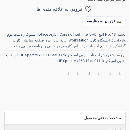
افزودن به علاقه مندی ها
افزودن به مقایسه
دسته:
13 اینچ
,
Hp
,
Intel UHD
,
Intel
,
Core i7
,
اداری Office
,
استوک ( دست دوم
وارداتی )
,
ایستگاه کاری Workstation
,
برند
,
پردازنده
,
صفحه نمایش
,
کارت
گرافیک
,
لپ تاپ
,
لپ تاپ بر اساس کاربرد
,
مهندسی و برنامه نویسی
,
وضعیت
برچسب:
فروش لپ تاپ اچ پی اسپکتر HP Spectre x360 13 ae011dx
,
لپ تاپ
اچ پی اسپکتر HP Spectre x360 13 ae011dx
مشخصات فنی محصول