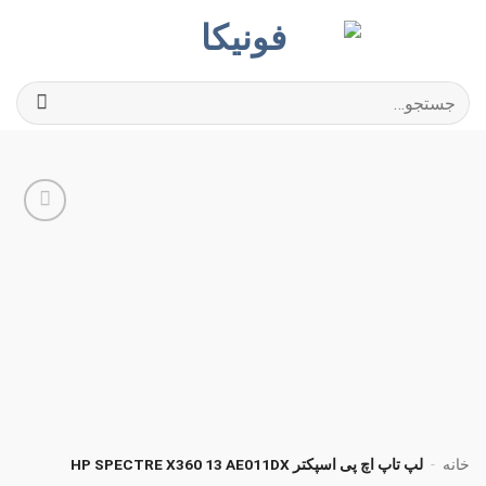
Ski
t
conten
جستجو
برای:
افزودن
به
علاقه
مندی
ها
خانه
-
لپ تاپ اچ پی اسپکتر HP SPECTRE X360 13 AE011DX