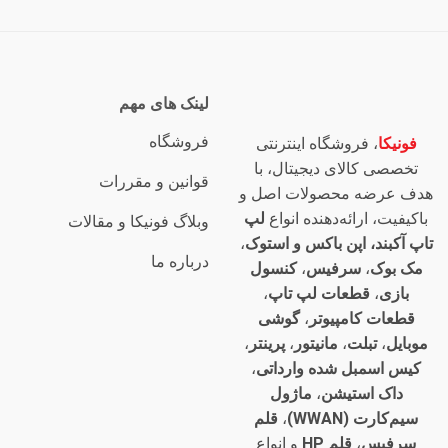
لینک های مهم
فروشگاه
فونیکا
، فروشگاه اینترنتی
تخصصی کالای دیجیتال، با
قوانین و مقررات
هدف عرضه محصولات اصل و
باکیفیت، ارائه‌دهنده انواع
لپ
وبلاگ فونیکا و مقالات
تاپ آکبند، اپن باکس و استوک
،
درباره ما
مک بوک
،
سرفیس
،
کنسول
بازی
،
قطعات لپ تاپ
،
قطعات کامپیوتر
،
گوشی
موبایل
،
تبلت
،
مانیتور
،
پرینتر
،
کیس اسمبل شده وارداتی
،
داک استیشن
،
ماژول
سیم‌کارت (WWAN)
،
قلم
سرفیس
،
قلم HP
و انواع