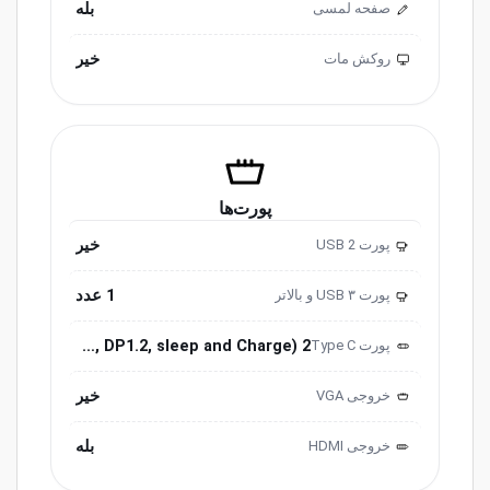
بله
صفحه لمسی
خیر
روکش مات
پورت‌ها
خیر
پورت USB 2
2.0
1 عدد
پورت USB ۳ و ‌‌بالاتر
3.0
2 Thunderbolt 3 (Data Transfer up to 40 Gb/s, Power Distribution, DP1.2, sleep and Charge)
پورت ‌‌Type C
خیر
خروجی ‌VGA
بله
خروجی HDMI