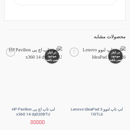
محصولات مشابه
در انبار
در انبار
موجود
موجود
نمی باشد
نمی باشد
افزودن
افزودن
به
به
علاقه
علاقه
مندی
مندی
ها
ها
لپ تاپ لنوو Lenovo IdeaPad 3
لپ تاپ اچ پی HP Pavilion
x360 14 dy0208TU
15ITL6
نمره
5
از 5