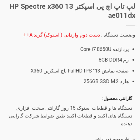
لپ تاپ اچ پی اسپکتر HP Spectre x360 13
ae011dx
وضعیت دستگاه :
دست دوم وارداتی ( استوک) گرید A++
پردازنده Core i7 8650U
رم 8GB DDR4
صفحه نمایش 13″ FullHD IPS تاچ اسکرین X360
هارد 256GB SSD M.2
گارانتی محصول:
دستگاه ها و قطعات استوک 15 روز گارانتی سخت افزاری
دستگاه های آکبند و قطعات آکبند طبق ضوابط شرکت گارانتی
دهنده
در انبار موجود نمی باشد