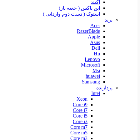
آکبند
اپن باکس ( جعبه باز)
استوک ( دست دوم وارداتی )
برند
Acer
RazerBlade
Apple
Asus
Dell
Hp
Lenovo
Microsoft
Msi
huawei
Samsung
پردازنده
Intel
Xeon
Core i9
Core i7
Core i5
Core i3
Core m7
Core m5
Core m3