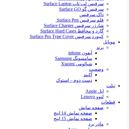
سرفیس لپ تاپ Surface Laptop
سرفیس گو Surface GO
داک سرفیس
قلم سرفیس Surface Pen
شارژر سرفیس Surface Charger
گارد و محافظ Surface Hard Cases
کیبورد سرفیس Surface Pro Type Cover
موبایل
برند
آیفون iphone
سامسونگ Samsung
شیائومی Xiaomi
وضعیت
آکبند
دست دوم – استوک
تبلت
اپل Apple
لنوو Lenovo
قطعات
صفحه نمایش
صفحه نمایش 14 اینچ
صفحه نمایش 15 اینج
مادر برد