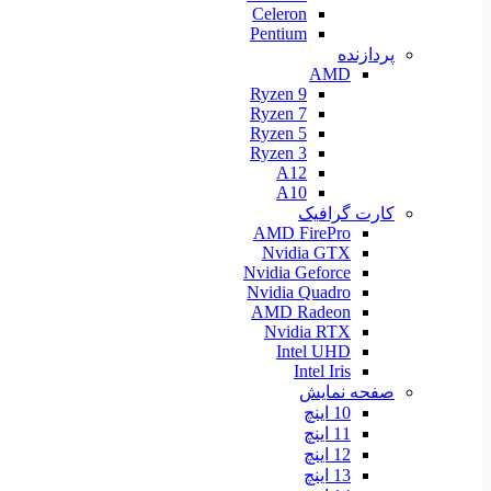
Celeron
Pentium
پردازنده
AMD
Ryzen 9
Ryzen 7
Ryzen 5
Ryzen 3
A12
A10
کارت گرافیک
AMD FirePro
Nvidia GTX
Nvidia Geforce
Nvidia Quadro
AMD Radeon
Nvidia RTX
Intel UHD
Intel Iris
صفحه نمایش
10 اینچ
11 اینچ
12 اینچ
13 اینچ