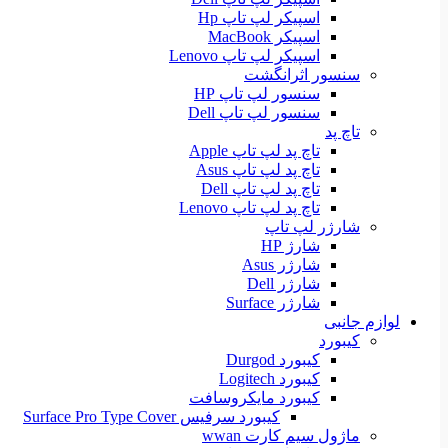
اسپیکر لپ تاپ Hp
اسپیکر MacBook
اسپیکر لپ تاپ Lenovo
سنسور اثرانگشت
سنسور لپ تاپ HP
سنسور لپ تاپ Dell
تاچ پد
تاچ پد لپ تاپ Apple
تاچ پد لپ تاپ Asus
تاچ پد لپ تاپ Dell
تاچ پد لپ تاپ Lenovo
شارژر لپ تاپ
شارژ HP
شارژر Asus
شارژر Dell
شارژر Surface
لوازم جانبی
کیبورد
کیبورد Durgod
کیبورد Logitech
کیبورد مایکروسافت
کیبورد سرفیس Surface Pro Type Cover
ماژول سیم کارت wwan