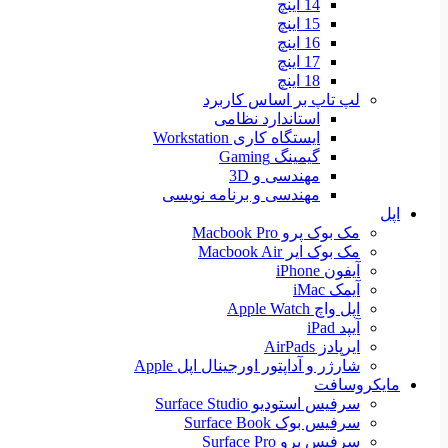
14 اینچ
15 اینچ
16 اینچ
17 اینچ
18 اینچ
لپ تاپ بر اساس کاربرد
استاندارد نظامی
ایستگاه کاری Workstation
گیمینگ Gaming
مهندسی و 3D
مهندسی و برنامه نویسی
اپل
مک بوک پرو Macbook Pro
مک بوک ایر Macbook Air
آیفون iPhone
آیمک iMac
اپل واچ Apple Watch
آیپد iPad
ایرپادز AirPads
شارژر و آداپتور اورجینال اپل Apple
مایکروسافت
سرفیس استودیو Surface Studio
سرفیس بوک Surface Book
سرفیس پرو Surface Pro