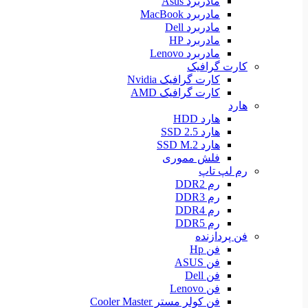
مادربرد Asus
مادربرد MacBook
مادربرد Dell
مادربرد HP
مادربرد Lenovo
کارت گرافیک
کارت گرافیک Nvidia
کارت گرافیک AMD
هارد
هارد HDD
هارد SSD 2.5
هارد SSD M.2
فلش مموری
رم لپ تاپ
رم DDR2
رم DDR3
رم DDR4
رم DDR5
فن پردازنده
فن Hp
فن ASUS
فن Dell
فن Lenovo
فن کولر مستر Cooler Master