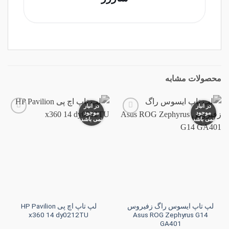
محصولات مشابه
در انبار
در انبار
موجود
موجود
نمی باشد
نمی باشد
افزودن
افزودن
به
به
علاقه
علاقه
مندی
مندی
ها
ها
لپ تاپ ایسوس راگ زفیروس
لپ تاپ اچ پی HP Pavilion
x360 14 dy0212TU
Asus ROG Zephyrus G14
GA401