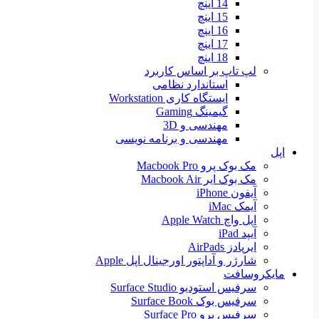
14 اینچ
15 اینچ
16 اینچ
17 اینچ
18 اینچ
لپ تاپ بر اساس کاربرد
استاندارد نظامی
ایستگاه کاری Workstation
گیمینگ Gaming
مهندسی و 3D
مهندسی و برنامه نویسی
اپل
مک بوک پرو Macbook Pro
مک بوک ایر Macbook Air
آیفون iPhone
آیمک iMac
اپل واچ Apple Watch
آیپد iPad
ایرپادز AirPads
شارژر و آداپتور اورجینال اپل Apple
مایکروسافت
سرفیس استودیو Surface Studio
سرفیس بوک Surface Book
سرفیس پرو Surface Pro