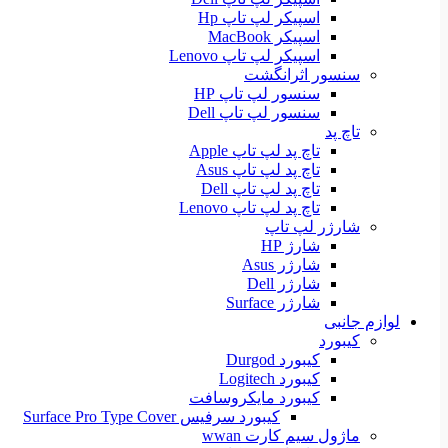
اسپیکر لپ تاپ Hp
اسپیکر MacBook
اسپیکر لپ تاپ Lenovo
سنسور اثرانگشت
سنسور لپ تاپ HP
سنسور لپ تاپ Dell
تاچ پد
تاچ پد لپ تاپ Apple
تاچ پد لپ تاپ Asus
تاچ پد لپ تاپ Dell
تاچ پد لپ تاپ Lenovo
شارژر لپ تاپ
شارژ HP
شارژر Asus
شارژر Dell
شارژر Surface
لوازم جانبی
کیبورد
کیبورد Durgod
کیبورد Logitech
کیبورد مایکروسافت
کیبورد سرفیس Surface Pro Type Cover
ماژول سیم کارت wwan