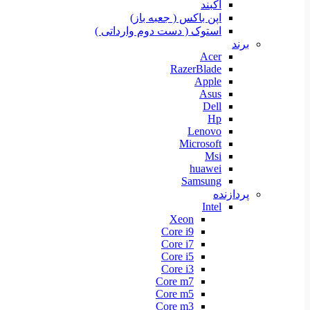
آکبند
اپن باکس ( جعبه باز)
استوک ( دست دوم وارداتی )
برند
Acer
RazerBlade
Apple
Asus
Dell
Hp
Lenovo
Microsoft
Msi
huawei
Samsung
پردازنده
Intel
Xeon
Core i9
Core i7
Core i5
Core i3
Core m7
Core m5
Core m3