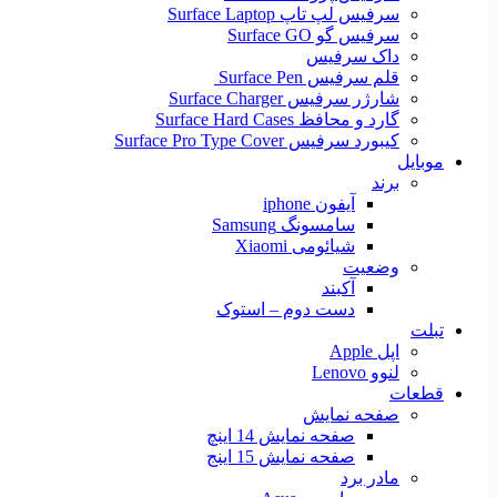
سرفیس لپ تاپ Surface Laptop
سرفیس گو Surface GO
داک سرفیس
قلم سرفیس Surface Pen
شارژر سرفیس Surface Charger
گارد و محافظ Surface Hard Cases
کیبورد سرفیس Surface Pro Type Cover
موبایل
برند
آیفون iphone
سامسونگ Samsung
شیائومی Xiaomi
وضعیت
آکبند
دست دوم – استوک
تبلت
اپل Apple
لنوو Lenovo
قطعات
صفحه نمایش
صفحه نمایش 14 اینچ
صفحه نمایش 15 اینج
مادر برد