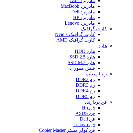
مادربرد Asus
مادربرد MacBook
مادربرد Dell
مادربرد HP
مادربرد Lenovo
کارت گرافیک
کارت گرافیک Nvidia
کارت گرافیک AMD
هارد
هارد HDD
هارد SSD 2.5
هارد SSD M.2
فلش مموری
رم لپ تاپ
رم DDR2
رم DDR3
رم DDR4
رم DDR5
فن پردازنده
فن Hp
فن ASUS
فن Dell
فن Lenovo
فن کولر مستر Cooler Master