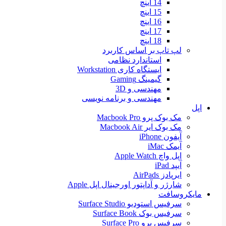
14 اینچ
15 اینچ
16 اینچ
17 اینچ
18 اینچ
لپ تاپ بر اساس کاربرد
استاندارد نظامی
ایستگاه کاری Workstation
گیمینگ Gaming
مهندسی و 3D
مهندسی و برنامه نویسی
اپل
مک بوک پرو Macbook Pro
مک بوک ایر Macbook Air
آیفون iPhone
آیمک iMac
اپل واچ Apple Watch
آیپد iPad
ایرپادز AirPads
شارژر و آداپتور اورجینال اپل Apple
مایکروسافت
سرفیس استودیو Surface Studio
سرفیس بوک Surface Book
سرفیس پرو Surface Pro