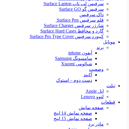
سرفیس لپ تاپ Surface Laptop
سرفیس گو Surface GO
داک سرفیس
قلم سرفیس Surface Pen
شارژر سرفیس Surface Charger
گارد و محافظ Surface Hard Cases
کیبورد سرفیس Surface Pro Type Cover
موبایل
برند
آیفون iphone
سامسونگ Samsung
شیائومی Xiaomi
وضعیت
آکبند
دست دوم – استوک
تبلت
اپل Apple
لنوو Lenovo
قطعات
صفحه نمایش
صفحه نمایش 14 اینچ
صفحه نمایش 15 اینج
مادر برد