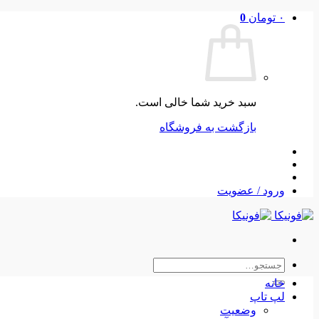
Skip
۰
تومان
0
to
content
سبد خرید شما خالی است.
بازگشت به فروشگاه
ورود / عضویت
جستجو
برای:
خانه
لپ تاپ
وضعیت