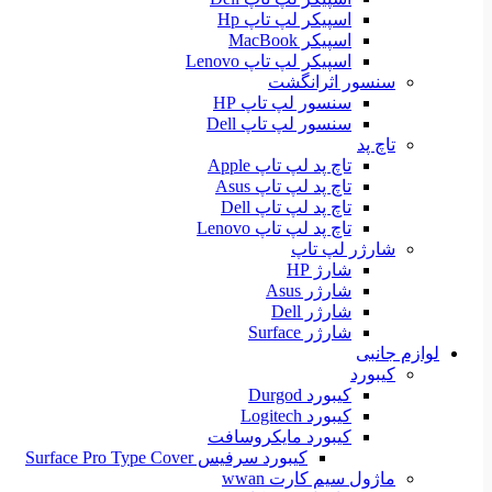
اسپیکر لپ تاپ Hp
اسپیکر MacBook
اسپیکر لپ تاپ Lenovo
سنسور اثرانگشت
سنسور لپ تاپ HP
سنسور لپ تاپ Dell
تاچ پد
تاچ پد لپ تاپ Apple
تاچ پد لپ تاپ Asus
تاچ پد لپ تاپ Dell
تاچ پد لپ تاپ Lenovo
شارژر لپ تاپ
شارژ HP
شارژر Asus
شارژر Dell
شارژر Surface
لوازم جانبی
کیبورد
کیبورد Durgod
کیبورد Logitech
کیبورد مایکروسافت
کیبورد سرفیس Surface Pro Type Cover
ماژول سیم کارت wwan