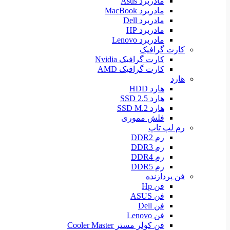
مادربرد Asus
مادربرد MacBook
مادربرد Dell
مادربرد HP
مادربرد Lenovo
کارت گرافیک
کارت گرافیک Nvidia
کارت گرافیک AMD
هارد
هارد HDD
هارد SSD 2.5
هارد SSD M.2
فلش مموری
رم لپ تاپ
رم DDR2
رم DDR3
رم DDR4
رم DDR5
فن پردازنده
فن Hp
فن ASUS
فن Dell
فن Lenovo
فن کولر مستر Cooler Master