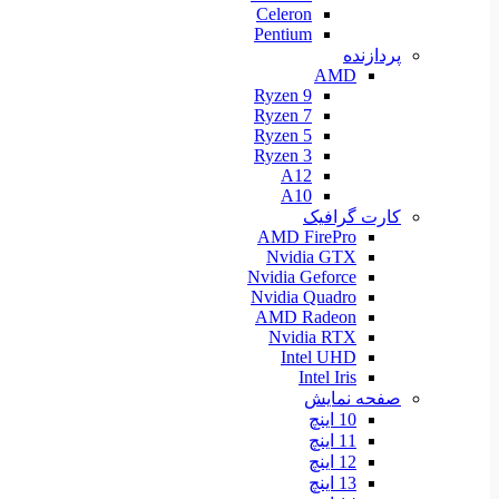
Celeron
Pentium
پردازنده
AMD
Ryzen 9
Ryzen 7
Ryzen 5
Ryzen 3
A12
A10
کارت گرافیک
AMD FirePro
Nvidia GTX
Nvidia Geforce
Nvidia Quadro
AMD Radeon
Nvidia RTX
Intel UHD
Intel Iris
صفحه نمایش
10 اینچ
11 اینچ
12 اینچ
13 اینچ