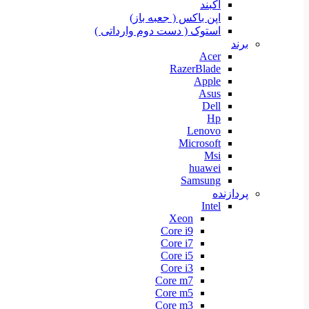
آکبند
اپن باکس ( جعبه باز)
استوک ( دست دوم وارداتی )
برند
Acer
RazerBlade
Apple
Asus
Dell
Hp
Lenovo
Microsoft
Msi
huawei
Samsung
پردازنده
Intel
Xeon
Core i9
Core i7
Core i5
Core i3
Core m7
Core m5
Core m3