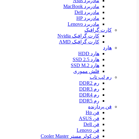
مادربرد Asus
مادربرد MacBook
مادربرد Dell
مادربرد HP
مادربرد Lenovo
کارت گرافیک
کارت گرافیک Nvidia
کارت گرافیک AMD
هارد
هارد HDD
هارد SSD 2.5
هارد SSD M.2
فلش مموری
رم لپ تاپ
رم DDR2
رم DDR3
رم DDR4
رم DDR5
فن پردازنده
فن Hp
فن ASUS
فن Dell
فن Lenovo
فن کولر مستر Cooler Master