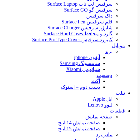
سرفیس لپ تاپ Surface Laptop
سرفیس گو Surface GO
داک سرفیس
قلم سرفیس Surface Pen
شارژر سرفیس Surface Charger
گارد و محافظ Surface Hard Cases
کیبورد سرفیس Surface Pro Type Cover
موبایل
برند
آیفون iphone
سامسونگ Samsung
شیائومی Xiaomi
وضعیت
آکبند
دست دوم – استوک
تبلت
اپل Apple
لنوو Lenovo
قطعات
صفحه نمایش
صفحه نمایش 14 اینچ
صفحه نمایش 15 اینج
مادر برد