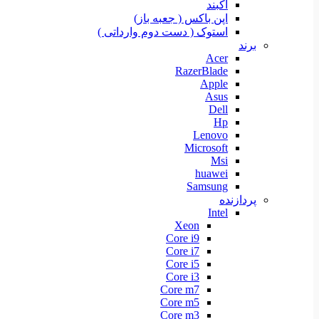
آکبند
اپن باکس ( جعبه باز)
استوک ( دست دوم وارداتی )
برند
Acer
RazerBlade
Apple
Asus
Dell
Hp
Lenovo
Microsoft
Msi
huawei
Samsung
پردازنده
Intel
Xeon
Core i9
Core i7
Core i5
Core i3
Core m7
Core m5
Core m3