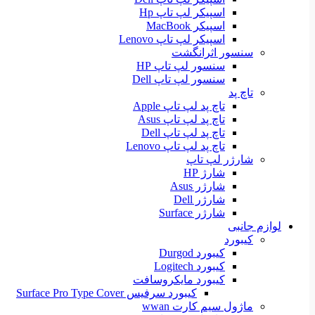
اسپیکر لپ تاپ Hp
اسپیکر MacBook
اسپیکر لپ تاپ Lenovo
سنسور اثرانگشت
سنسور لپ تاپ HP
سنسور لپ تاپ Dell
تاچ پد
تاچ پد لپ تاپ Apple
تاچ پد لپ تاپ Asus
تاچ پد لپ تاپ Dell
تاچ پد لپ تاپ Lenovo
شارژر لپ تاپ
شارژ HP
شارژر Asus
شارژر Dell
شارژر Surface
لوازم جانبی
کیبورد
کیبورد Durgod
کیبورد Logitech
کیبورد مایکروسافت
کیبورد سرفیس Surface Pro Type Cover
ماژول سیم کارت wwan