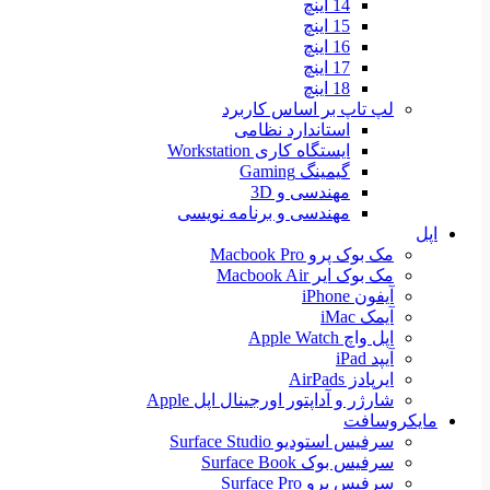
14 اینچ
15 اینچ
16 اینچ
17 اینچ
18 اینچ
لپ تاپ بر اساس کاربرد
استاندارد نظامی
ایستگاه کاری Workstation
گیمینگ Gaming
مهندسی و 3D
مهندسی و برنامه نویسی
اپل
مک بوک پرو Macbook Pro
مک بوک ایر Macbook Air
آیفون iPhone
آیمک iMac
اپل واچ Apple Watch
آیپد iPad
ایرپادز AirPads
شارژر و آداپتور اورجینال اپل Apple
مایکروسافت
سرفیس استودیو Surface Studio
سرفیس بوک Surface Book
سرفیس پرو Surface Pro