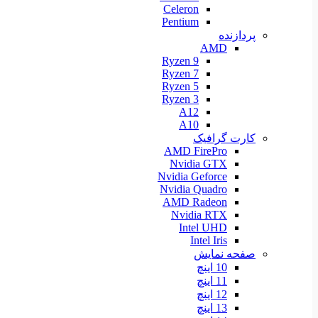
Celeron
Pentium
پردازنده
AMD
Ryzen 9
Ryzen 7
Ryzen 5
Ryzen 3
A12
A10
کارت گرافیک
AMD FirePro
Nvidia GTX
Nvidia Geforce
Nvidia Quadro
AMD Radeon
Nvidia RTX
Intel UHD
Intel Iris
صفحه نمایش
10 اینچ
11 اینچ
12 اینچ
13 اینچ