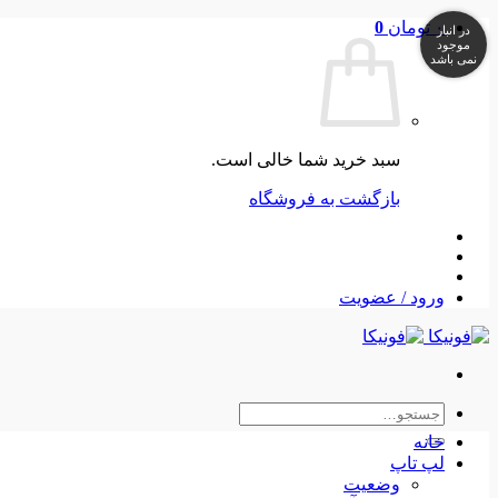
Skip
۰
تومان
0
در انبار
to
موجود
نمی باشد
content
سبد خرید شما خالی است.
بازگشت به فروشگاه
ورود / عضویت
جستجو
برای:
خانه
لپ تاپ
وضعیت