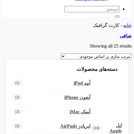
جستجو
برای:
خانه
-
کارت گرافیک
صافی
Showing all 25 results
دسته‌های محصولات
آیپد iPad
(1)
آیفون iPhone
(2)
آیمک iMac
(2)
اپل
ایرپادز AirPads
(2)
(24)
Apple