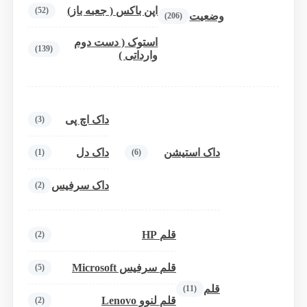
اپن باکس ( جعبه باز)
(52)
وضعیت
(206)
استوک ( دست دوم
(139)
وارداتی )
داک اچ پی
(3)
داک استیشن
داک دل
(1)
(6)
داک سرفیس
(2)
قلم HP
(2)
قلم سرفیس Microsoft
(5)
قلم
(11)
قلم لنوو Lenovo
(2)