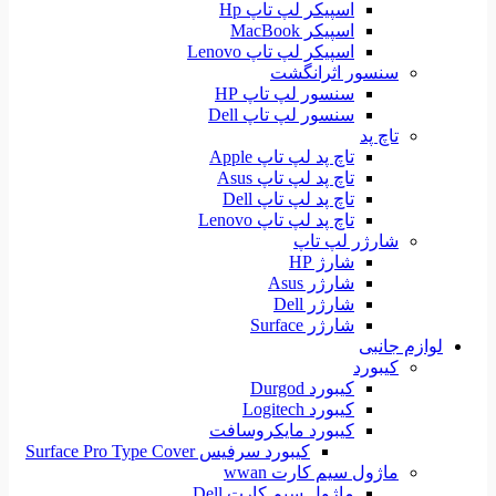
اسپیکر لپ تاپ Hp
اسپیکر MacBook
اسپیکر لپ تاپ Lenovo
سنسور اثرانگشت
سنسور لپ تاپ HP
سنسور لپ تاپ Dell
تاچ پد
تاچ پد لپ تاپ Apple
تاچ پد لپ تاپ Asus
تاچ پد لپ تاپ Dell
تاچ پد لپ تاپ Lenovo
شارژر لپ تاپ
شارژ HP
شارژر Asus
شارژر Dell
شارژر Surface
لوازم جانبی
کیبورد
کیبورد Durgod
کیبورد Logitech
کیبورد مایکروسافت
کیبورد سرفیس Surface Pro Type Cover
ماژول سیم کارت wwan
ماژول سیم کارت Dell