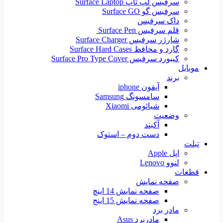
سرفیس لپ تاپ Surface Laptop
سرفیس گو Surface GO
داک سرفیس
قلم سرفیس Surface Pen
شارژر سرفیس Surface Charger
گارد و محافظ Surface Hard Cases
کیبورد سرفیس Surface Pro Type Cover
موبایل
برند
آیفون iphone
سامسونگ Samsung
شیائومی Xiaomi
وضعیت
آکبند
دست دوم – استوک
تبلت
اپل Apple
لنوو Lenovo
قطعات
صفحه نمایش
صفحه نمایش 14 اینچ
صفحه نمایش 15 اینج
مادر برد
مادربرد Asus