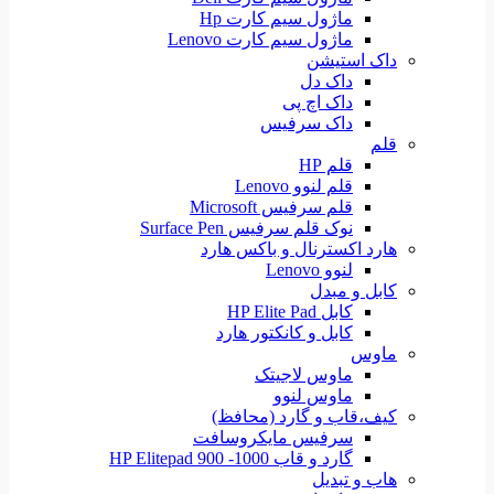
ماژول سیم کارت Hp
ماژول سیم کارت Lenovo
داک استیشن
داک دل
داک اچ پی
داک سرفیس
قلم
قلم HP
قلم لنوو Lenovo
قلم سرفیس Microsoft
نوک قلم سرفیس Surface Pen
هارد اکسترنال و باکس هارد
لنوو Lenovo
کابل و مبدل
کابل HP Elite Pad
کابل و کانکتور هارد
ماوس
ماوس لاجیتک
ماوس لنوو
کیف،قاب و گارد (محافظ)
سرفیس مایکروسافت
گارد و قاب HP Elitepad 900 -1000
هاب و تبدیل