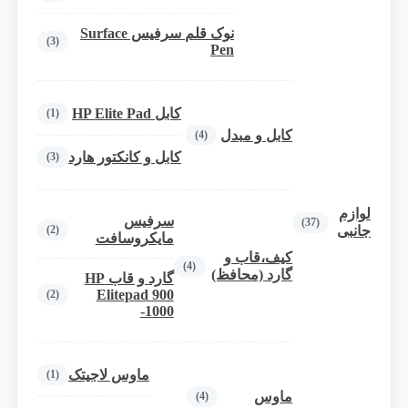
نوک قلم سرفیس Surface
(3)
Pen
کابل HP Elite Pad
(1)
کابل و مبدل
(4)
کابل و کانکتور هارد
(3)
لوازم
سرفیس
(37)
(2)
جانبی
مایکروسافت
کیف،قاب و
(4)
گارد (محافظ)
گارد و قاب HP
Elitepad 900
(2)
-1000
ماوس لاجیتک
(1)
ماوس
(4)