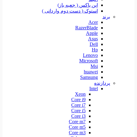
اپن باکس ( جعبه باز)
استوک ( دست دوم وارداتی )
برند
Acer
RazerBlade
Apple
Asus
Dell
Hp
Lenovo
Microsoft
Msi
huawei
Samsung
پردازنده
Intel
Xeon
Core i9
Core i7
Core i5
Core i3
Core m7
Core m5
Core m3