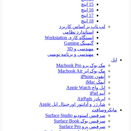
15 اینچ
16 اینچ
17 اینچ
18 اینچ
لپ تاپ بر اساس کاربرد
استاندارد نظامی
ایستگاه کاری Workstation
گیمینگ Gaming
مهندسی و 3D
مهندسی و برنامه نویسی
اپل
مک بوک پرو Macbook Pro
مک بوک ایر Macbook Air
آیفون iPhone
آیمک iMac
اپل واچ Apple Watch
آیپد iPad
ایرپادز AirPads
شارژر و آداپتور اورجینال اپل Apple
مایکروسافت
سرفیس استودیو Surface Studio
سرفیس بوک Surface Book
سرفیس پرو Surface Pro