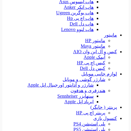
هاب ایسوس Asus
هاب انکر Anker
هاب یوگرین Ugreen
هاب اچ پی Hp
هاب دل Dell
هاب لنوو Lenovo
مانیتور
مانیتور HP
مانیتور Maya
کیس و آل این وان AIO
آیمک Apple
کیس اچ پی HP
کیس دل Dell
لوازم جانبی موبایل
شارژر گوشی و موبایل
شارژر و آداپتور اورجینال اپل Apple
هندزفری و هدفون
سنهایزر Sennheiser
ایرپاد اپل Apple
پرینتر ( چاپگر)
پرینتر اچ پی HP
کنسول بازی
پلی استیشن PS4
پلی استیشن PS5