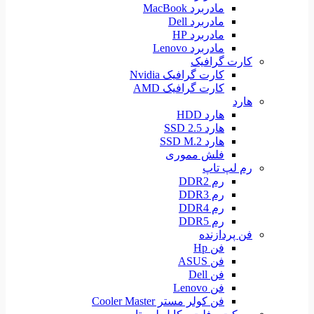
مادربرد MacBook
مادربرد Dell
مادربرد HP
مادربرد Lenovo
کارت گرافیک
کارت گرافیک Nvidia
کارت گرافیک AMD
هارد
هارد HDD
هارد SSD 2.5
هارد SSD M.2
فلش مموری
رم لپ تاپ
رم DDR2
رم DDR3
رم DDR4
رم DDR5
فن پردازنده
فن Hp
فن ASUS
فن Dell
فن Lenovo
فن کولر مستر Cooler Master