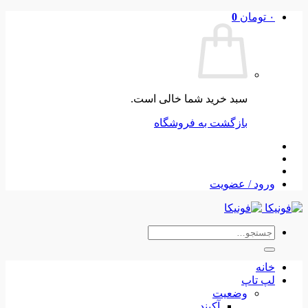
Skip
۰
تومان
0
to
content
سبد خرید شما خالی است.
بازگشت به فروشگاه
ورود / عضویت
جستجو
برای:
خانه
لپ تاپ
وضعیت
آکبند