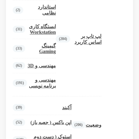
استاندارد
(2)
نظامی
ایستگاه کاری
(31)
Workstation
لپ تاپ بر
(204)
اساس کاربرد
گیمینگ
(33)
Gaming
مهندسی و 3D
(62)
مهندسی و
(191)
برنامه نویسی
آکبند
(39)
اپن باکس ( جعبه باز)
(52)
وضعیت
(206)
استوک ( دست دوم