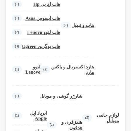
هاب اچ پی Hp
(1)
هاب ایسوس Asus
(1)
هاب و تبدیل
(7)
هاب لنوو Lenovo
(2)
هاب یوگرین Ugreen
(3)
هارد اکسترنال و باکس
لنوو
(1)
(2)
Lenovo
هارد
شارژر گوشی و موبایل
(1)
ایرپاد اپل
لوازم جانبی
(1)
(3)
Apple
موبایل
هندزفری و
(2)
هدفون