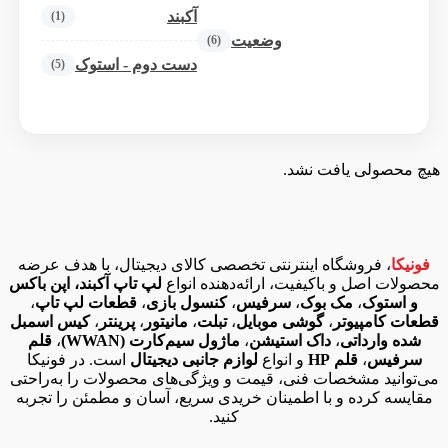
آکبند
(1)
وضعیت
(6)
دست دوم - استوک
(5)
هیچ محصولی یافت نشد.
فونیکا
، فروشگاه اینترنتی تخصصی کالای دیجیتال، با هدف عرضه
محصولات اصل و باکیفیت، ارائه‌دهنده انواع
لپ تاپ آکبند، اپن باکس
و استوک
،
مک بوک
،
سرفیس
،
کنسول بازی
،
قطعات لپ تاپ
،
قطعات کامپیوتر
،
گوشی موبایل
،
تبلت
،
مانیتور
،
پرینتر
،
کیس اسمبل
شده وارداتی
،
داک استیشن
،
ماژول سیم‌کارت (WWAN)
،
قلم
سرفیس
،
قلم HP
و انواع
لوازم جانبی دیجیتال
است. در فونیکا
می‌توانید مشخصات فنی، قیمت و ویژگی‌های محصولات را به‌راحتی
مقایسه کرده و با اطمینان خریدی سریع، آسان و مطمئن را تجربه
کنید.