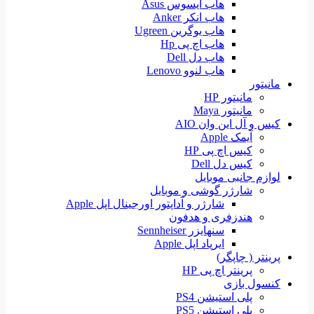
هاب ایسوس Asus
هاب انکر Anker
هاب یوگرین Ugreen
هاب اچ پی Hp
هاب دل Dell
هاب لنوو Lenovo
مانیتور
مانیتور HP
مانیتور Maya
کیس و آل این وان AIO
آیمک Apple
کیس اچ پی HP
کیس دل Dell
لوازم جانبی موبایل
شارژر گوشی و موبایل
شارژر و آداپتور اورجینال اپل Apple
هندزفری و هدفون
سنهایزر Sennheiser
ایرپاد اپل Apple
پرینتر ( چاپگر)
پرینتر اچ پی HP
کنسول بازی
پلی استیشن PS4
پلی استیشن PS5