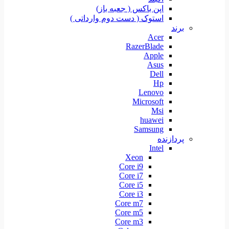
اپن باکس ( جعبه باز)
استوک ( دست دوم وارداتی )
برند
Acer
RazerBlade
Apple
Asus
Dell
Hp
Lenovo
Microsoft
Msi
huawei
Samsung
پردازنده
Intel
Xeon
Core i9
Core i7
Core i5
Core i3
Core m7
Core m5
Core m3