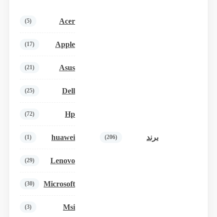
Acer
(5)
Apple
(17)
Asus
(21)
Dell
(25)
Hp
(72)
huawei
برند
(1)
(206)
Lenovo
(29)
Microsoft
(30)
Msi
(3)