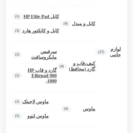
کابل HP Elite Pad
(1)
کابل و مبدل
(4)
کابل و کانکتور هارد
(3)
لوازم
سرفیس
(37)
(2)
جانبی
مایکروسافت
کیف،قاب و
(4)
گارد (محافظ)
گارد و قاب HP
Elitepad 900
(2)
-1000
ماوس لاجیتک
(1)
ماوس
(4)
ماوس لنوو
(1)