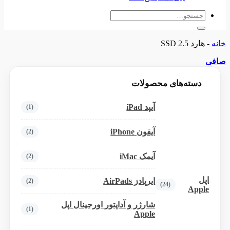
جستجو
برای:
خانه
-
هارد SSD 2.5
صافی
دسته‌های محصولات
آیپد iPad
(1)
آیفون iPhone
(2)
آیمک iMac
(2)
اپل
ایرپادز AirPads
(2)
(24)
Apple
شارژر و آداپتور اورجینال اپل
(1)
Apple