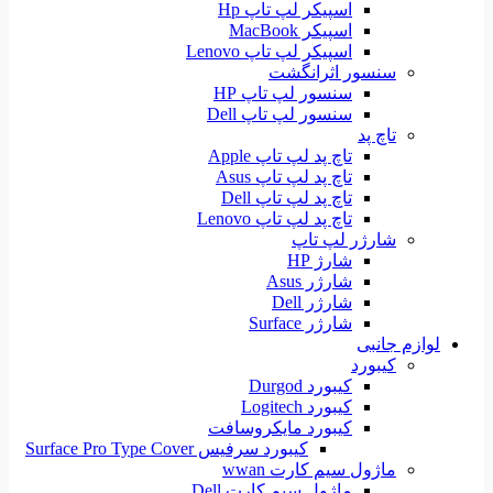
اسپیکر لپ تاپ Hp
اسپیکر MacBook
اسپیکر لپ تاپ Lenovo
سنسور اثرانگشت
سنسور لپ تاپ HP
سنسور لپ تاپ Dell
تاچ پد
تاچ پد لپ تاپ Apple
تاچ پد لپ تاپ Asus
تاچ پد لپ تاپ Dell
تاچ پد لپ تاپ Lenovo
شارژر لپ تاپ
شارژ HP
شارژر Asus
شارژر Dell
شارژر Surface
لوازم جانبی
کیبورد
کیبورد Durgod
کیبورد Logitech
کیبورد مایکروسافت
کیبورد سرفیس Surface Pro Type Cover
ماژول سیم کارت wwan
ماژول سیم کارت Dell