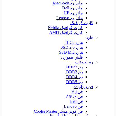
مادربرد MacBook
مادربرد Dell
مادربرد HP
مادربرد Lenovo
کارت گرافیک
کارت گرافیک Nvidia
کارت گرافیک AMD
هارد
هارد HDD
هارد SSD 2.5
هارد SSD M.2
فلش مموری
رم لپ تاپ
رم DDR2
رم DDR3
رم DDR4
رم DDR5
فن پردازنده
فن Hp
فن ASUS
فن Dell
فن Lenovo
فن کولر مستر Cooler Master