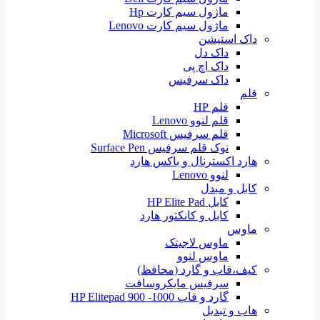
ماژول سیم کارت Hp
ماژول سیم کارت Lenovo
داک استیشن
داک دل
داک اچ پی
داک سرفیس
قلم
قلم HP
قلم لنوو Lenovo
قلم سرفیس Microsoft
نوک قلم سرفیس Surface Pen
هارد اکسترنال و باکس هارد
لنوو Lenovo
کابل و مبدل
کابل HP Elite Pad
کابل و کانکتور هارد
ماوس
ماوس لاجیتک
ماوس لنوو
کیف،قاب و گارد (محافظ)
سرفیس مایکروسافت
گارد و قاب HP Elitepad 900 -1000
هاب و تبدیل