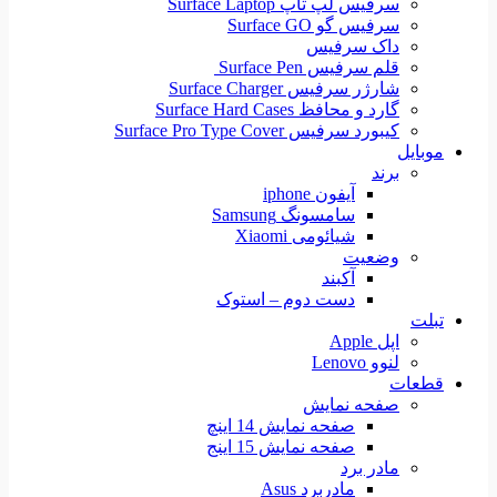
سرفیس لپ تاپ Surface Laptop
سرفیس گو Surface GO
داک سرفیس
قلم سرفیس Surface Pen
شارژر سرفیس Surface Charger
گارد و محافظ Surface Hard Cases
کیبورد سرفیس Surface Pro Type Cover
موبایل
برند
آیفون iphone
سامسونگ Samsung
شیائومی Xiaomi
وضعیت
آکبند
دست دوم – استوک
تبلت
اپل Apple
لنوو Lenovo
قطعات
صفحه نمایش
صفحه نمایش 14 اینچ
صفحه نمایش 15 اینج
مادر برد
مادربرد Asus