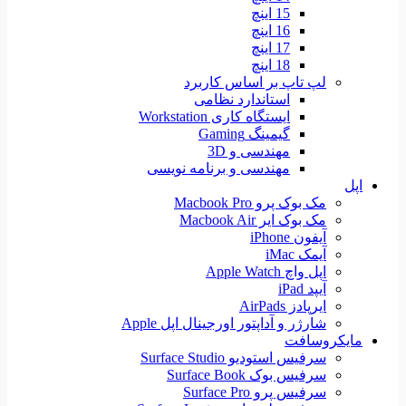
15 اینچ
16 اینچ
17 اینچ
18 اینچ
لپ تاپ بر اساس کاربرد
استاندارد نظامی
ایستگاه کاری Workstation
گیمینگ Gaming
مهندسی و 3D
مهندسی و برنامه نویسی
اپل
مک بوک پرو Macbook Pro
مک بوک ایر Macbook Air
آیفون iPhone
آیمک iMac
اپل واچ Apple Watch
آیپد iPad
ایرپادز AirPads
شارژر و آداپتور اورجینال اپل Apple
مایکروسافت
سرفیس استودیو Surface Studio
سرفیس بوک Surface Book
سرفیس پرو Surface Pro