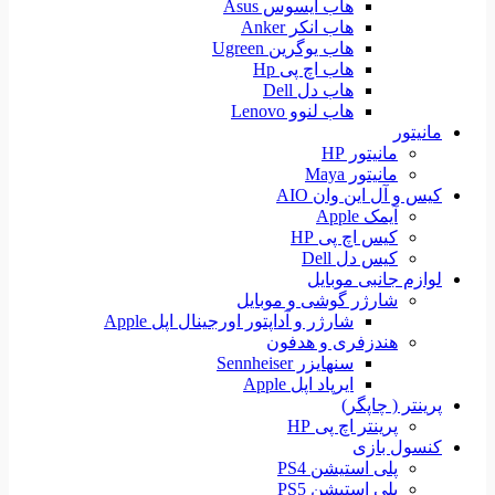
هاب ایسوس Asus
هاب انکر Anker
هاب یوگرین Ugreen
هاب اچ پی Hp
هاب دل Dell
هاب لنوو Lenovo
مانیتور
مانیتور HP
مانیتور Maya
کیس و آل این وان AIO
آیمک Apple
کیس اچ پی HP
کیس دل Dell
لوازم جانبی موبایل
شارژر گوشی و موبایل
شارژر و آداپتور اورجینال اپل Apple
هندزفری و هدفون
سنهایزر Sennheiser
ایرپاد اپل Apple
پرینتر ( چاپگر)
پرینتر اچ پی HP
کنسول بازی
پلی استیشن PS4
پلی استیشن PS5