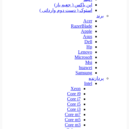
اپن باکس ( جعبه باز)
استوک ( دست دوم وارداتی )
برند
Acer
RazerBlade
Apple
Asus
Dell
Hp
Lenovo
Microsoft
Msi
huawei
Samsung
پردازنده
Intel
Xeon
Core i9
Core i7
Core i5
Core i3
Core m7
Core m5
Core m3