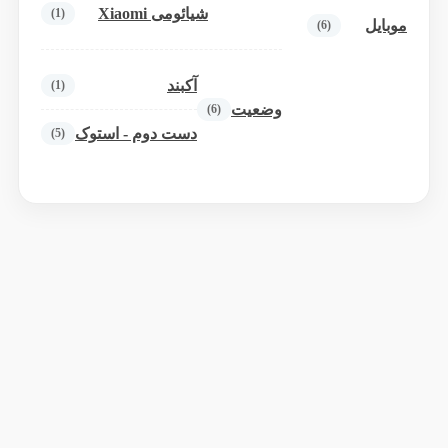
شیائومی Xiaomi
(1)
موبایل
(6)
آکبند
(1)
وضعیت
(6)
دست دوم - استوک
(5)