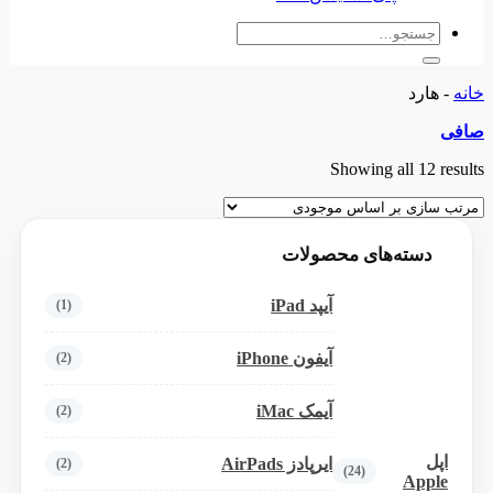
جستجو
برای:
خانه
-
هارد
صافی
Showing all 12 results
دسته‌های محصولات
آیپد iPad
(1)
آیفون iPhone
(2)
آیمک iMac
(2)
اپل
ایرپادز AirPads
(2)
(24)
Apple