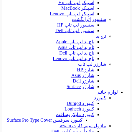
اسپیکر لپ تاپ Hp
اسپیکر MacBook
اسپیکر لپ تاپ Lenovo
سنسور اثرانگشت
سنسور لپ تاپ HP
سنسور لپ تاپ Dell
تاچ پد
تاچ پد لپ تاپ Apple
تاچ پد لپ تاپ Asus
تاچ پد لپ تاپ Dell
تاچ پد لپ تاپ Lenovo
شارژر لپ تاپ
شارژ HP
شارژر Asus
شارژر Dell
شارژر Surface
لوازم جانبی
کیبورد
کیبورد Durgod
کیبورد Logitech
کیبورد مایکروسافت
کیبورد سرفیس Surface Pro Type Cover
ماژول سیم کارت wwan
ماژول سیم کارت Dell