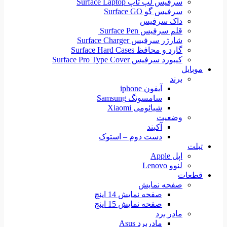
سرفیس لپ تاپ Surface Laptop
سرفیس گو Surface GO
داک سرفیس
قلم سرفیس Surface Pen
شارژر سرفیس Surface Charger
گارد و محافظ Surface Hard Cases
کیبورد سرفیس Surface Pro Type Cover
موبایل
برند
آیفون iphone
سامسونگ Samsung
شیائومی Xiaomi
وضعیت
آکبند
دست دوم – استوک
تبلت
اپل Apple
لنوو Lenovo
قطعات
صفحه نمایش
صفحه نمایش 14 اینچ
صفحه نمایش 15 اینج
مادر برد
مادربرد Asus