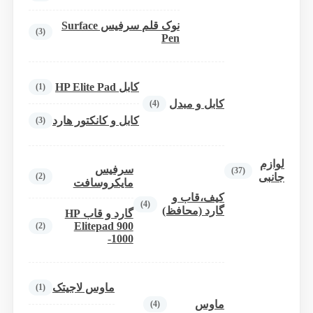
نوک قلم سرفیس Surface
(3)
Pen
کابل HP Elite Pad
(1)
کابل و مبدل
(4)
کابل و کانکتور هارد
(3)
لوازم
سرفیس
(37)
(2)
جانبی
مایکروسافت
کیف،قاب و
(4)
گارد (محافظ)
گارد و قاب HP
Elitepad 900
(2)
-1000
ماوس لاجیتک
(1)
ماوس
(4)