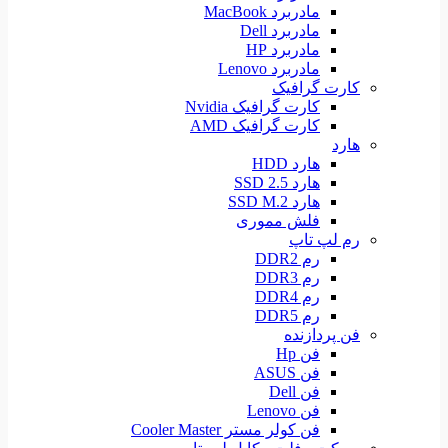
مادربرد MacBook
مادربرد Dell
مادربرد HP
مادربرد Lenovo
کارت گرافیک
کارت گرافیک Nvidia
کارت گرافیک AMD
هارد
هارد HDD
هارد SSD 2.5
هارد SSD M.2
فلش مموری
رم لپ تاپ
رم DDR2
رم DDR3
رم DDR4
رم DDR5
فن پردازنده
فن Hp
فن ASUS
فن Dell
فن Lenovo
فن کولر مستر Cooler Master