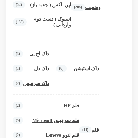
اپن باکس ( جعبه باز)
(52)
وضعیت
(206)
استوک ( دست دوم
(139)
وارداتی )
داک اچ پی
(3)
داک استیشن
داک دل
(1)
(6)
داک سرفیس
(2)
قلم HP
(2)
قلم سرفیس Microsoft
(5)
قلم
(11)
قلم لنوو Lenovo
(2)