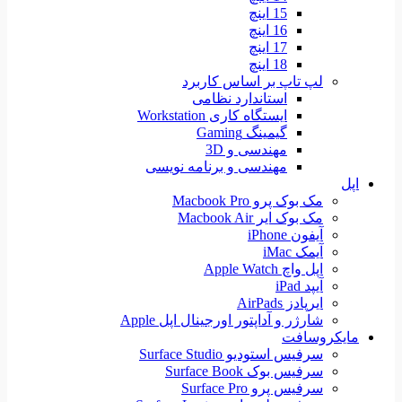
15 اینچ
16 اینچ
17 اینچ
18 اینچ
لپ تاپ بر اساس کاربرد
استاندارد نظامی
ایستگاه کاری Workstation
گیمینگ Gaming
مهندسی و 3D
مهندسی و برنامه نویسی
اپل
مک بوک پرو Macbook Pro
مک بوک ایر Macbook Air
آیفون iPhone
آیمک iMac
اپل واچ Apple Watch
آیپد iPad
ایرپادز AirPads
شارژر و آداپتور اورجینال اپل Apple
مایکروسافت
سرفیس استودیو Surface Studio
سرفیس بوک Surface Book
سرفیس پرو Surface Pro