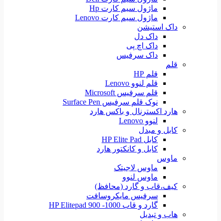
ماژول سیم کارت Hp
ماژول سیم کارت Lenovo
داک استیشن
داک دل
داک اچ پی
داک سرفیس
قلم
قلم HP
قلم لنوو Lenovo
قلم سرفیس Microsoft
نوک قلم سرفیس Surface Pen
هارد اکسترنال و باکس هارد
لنوو Lenovo
کابل و مبدل
کابل HP Elite Pad
کابل و کانکتور هارد
ماوس
ماوس لاجیتک
ماوس لنوو
کیف،قاب و گارد (محافظ)
سرفیس مایکروسافت
گارد و قاب HP Elitepad 900 -1000
هاب و تبدیل