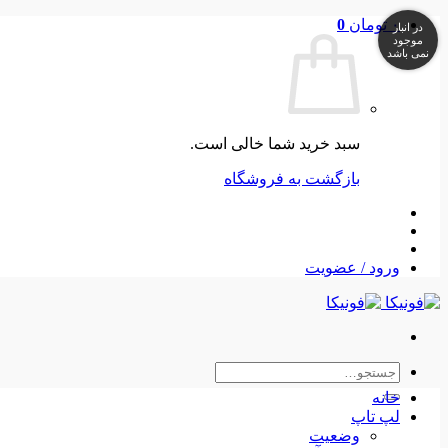
Skip
۰
تومان
0
در انبار
to
موجود
نمی باشد
content
سبد خرید شما خالی است.
بازگشت به فروشگاه
ورود / عضویت
جستجو
برای:
خانه
لپ تاپ
وضعیت