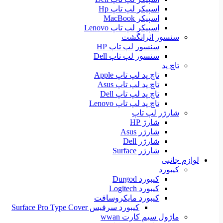
اسپیکر لپ تاپ Hp
اسپیکر MacBook
اسپیکر لپ تاپ Lenovo
سنسور اثرانگشت
سنسور لپ تاپ HP
سنسور لپ تاپ Dell
تاچ پد
تاچ پد لپ تاپ Apple
تاچ پد لپ تاپ Asus
تاچ پد لپ تاپ Dell
تاچ پد لپ تاپ Lenovo
شارژر لپ تاپ
شارژ HP
شارژر Asus
شارژر Dell
شارژر Surface
لوازم جانبی
کیبورد
کیبورد Durgod
کیبورد Logitech
کیبورد مایکروسافت
کیبورد سرفیس Surface Pro Type Cover
ماژول سیم کارت wwan