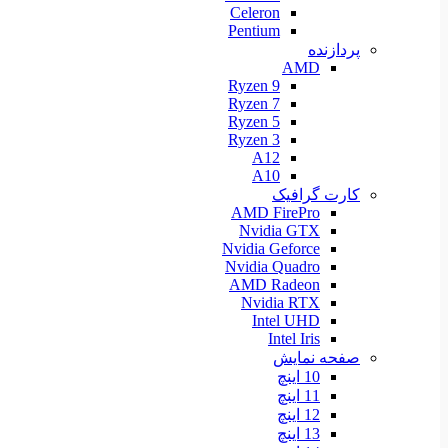
Celeron
Pentium
پردازنده
AMD
Ryzen 9
Ryzen 7
Ryzen 5
Ryzen 3
A12
A10
کارت گرافیک
AMD FirePro
Nvidia GTX
Nvidia Geforce
Nvidia Quadro
AMD Radeon
Nvidia RTX
Intel UHD
Intel Iris
صفحه نمایش
10 اینچ
11 اینچ
12 اینچ
13 اینچ