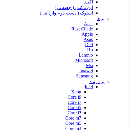
آکبند
اپن باکس ( جعبه باز)
استوک ( دست دوم وارداتی )
برند
Acer
RazerBlade
Apple
Asus
Dell
Hp
Lenovo
Microsoft
Msi
huawei
Samsung
پردازنده
Intel
Xeon
Core i9
Core i7
Core i5
Core i3
Core m7
Core m5
Core m3