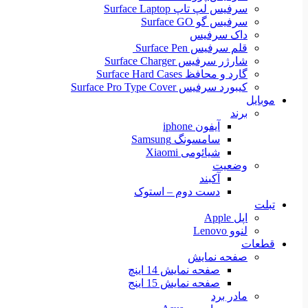
سرفیس لپ تاپ Surface Laptop
سرفیس گو Surface GO
داک سرفیس
قلم سرفیس Surface Pen
شارژر سرفیس Surface Charger
گارد و محافظ Surface Hard Cases
کیبورد سرفیس Surface Pro Type Cover
موبایل
برند
آیفون iphone
سامسونگ Samsung
شیائومی Xiaomi
وضعیت
آکبند
دست دوم – استوک
تبلت
اپل Apple
لنوو Lenovo
قطعات
صفحه نمایش
صفحه نمایش 14 اینچ
صفحه نمایش 15 اینج
مادر برد