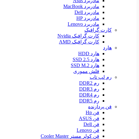
مادربرد Asus
مادربرد MacBook
مادربرد Dell
مادربرد HP
مادربرد Lenovo
کارت گرافیک
کارت گرافیک Nvidia
کارت گرافیک AMD
هارد
هارد HDD
هارد SSD 2.5
هارد SSD M.2
فلش مموری
رم لپ تاپ
رم DDR2
رم DDR3
رم DDR4
رم DDR5
فن پردازنده
فن Hp
فن ASUS
فن Dell
فن Lenovo
فن کولر مستر Cooler Master