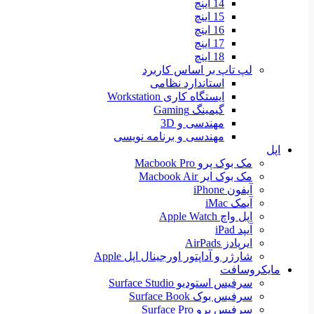
14 اینچ
15 اینچ
16 اینچ
17 اینچ
18 اینچ
لپ تاپ بر اساس کاربرد
استاندارد نظامی
ایستگاه کاری Workstation
گیمینگ Gaming
مهندسی و 3D
مهندسی و برنامه نویسی
اپل
مک بوک پرو Macbook Pro
مک بوک ایر Macbook Air
آیفون iPhone
آیمک iMac
اپل واچ Apple Watch
آیپد iPad
ایرپادز AirPads
شارژر و آداپتور اورجینال اپل Apple
مایکروسافت
سرفیس استودیو Surface Studio
سرفیس بوک Surface Book
سرفیس پرو Surface Pro