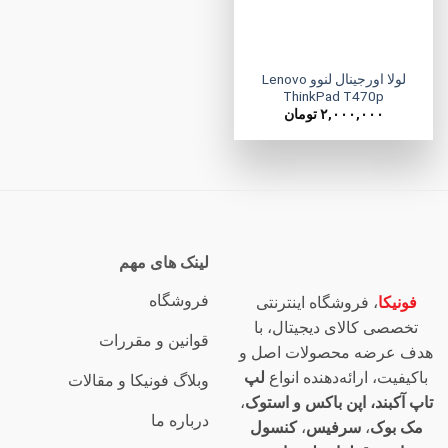
لولا اورجینال لنوو Lenovo
ThinkPad T470p
۲,۰۰۰,۰۰۰
تومان
لینک های مهم
فروشگاه
فونیکا
، فروشگاه اینترنتی
تخصصی کالای دیجیتال، با
قوانین و مقررات
هدف عرضه محصولات اصل و
باکیفیت، ارائه‌دهنده انواع
لپ
وبلاگ فونیکا و مقالات
تاپ آکبند، اپن باکس و استوک
،
درباره ما
مک بوک
،
سرفیس
،
کنسول