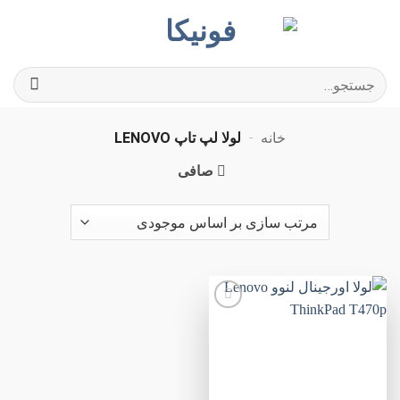
Ski
t
conten
جستجو
برای:
خانه
-
لولا لپ تاپ LENOVO
صافی
افزودن
به
علاقه
مندی
ها