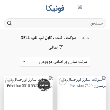
Ski
t
conten
جستجو
برای:
خانه
-
سوکت ، فلت ، کابل لپ تاپ DELL
صافی
در انبار
موجود
افزودن
افزودن
نمی باشد
به
به
علاقه
علاقه
مندی
مندی
ها
ها