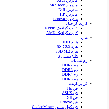
مادربرد Asus
مادربرد MacBook
مادربرد Dell
مادربرد HP
مادربرد Lenovo
کارت گرافیک
کارت گرافیک Nvidia
کارت گرافیک AMD
هارد
هارد HDD
هارد SSD 2.5
هارد SSD M.2
فلش مموری
رم لپ تاپ
رم DDR2
رم DDR3
رم DDR4
رم DDR5
فن پردازنده
فن Hp
فن ASUS
فن Dell
فن Lenovo
فن کولر مستر Cooler Master