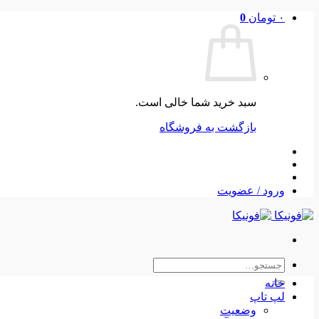
Skip
۰
تومان
0
to
content
سبد خرید شما خالی است.
بازگشت به فروشگاه
ورود / عضویت
جستجو
برای:
خانه
لپ تاپ
وضعیت