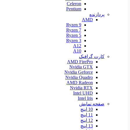
Celeron
Pentium
پردازنده
AMD
Ryzen 9
Ryzen 7
Ryzen 5
Ryzen 3
A12
A10
کارت گرافیک
AMD FirePro
Nvidia GTX
Nvidia Geforce
Nvidia Quadro
AMD Radeon
Nvidia RTX
Intel UHD
Intel Iris
صفحه نمایش
10 اینچ
11 اینچ
12 اینچ
13 اینچ