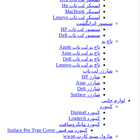
اسپیکر لپ تاپ Hp
اسپیکر MacBook
اسپیکر لپ تاپ Lenovo
سنسور اثرانگشت
سنسور لپ تاپ HP
سنسور لپ تاپ Dell
تاچ پد
تاچ پد لپ تاپ Apple
تاچ پد لپ تاپ Asus
تاچ پد لپ تاپ Dell
تاچ پد لپ تاپ Lenovo
شارژر لپ تاپ
شارژ HP
شارژر Asus
شارژر Dell
شارژر Surface
لوازم جانبی
کیبورد
کیبورد Durgod
کیبورد Logitech
کیبورد مایکروسافت
کیبورد سرفیس Surface Pro Type Cover
ماژول سیم کارت wwan