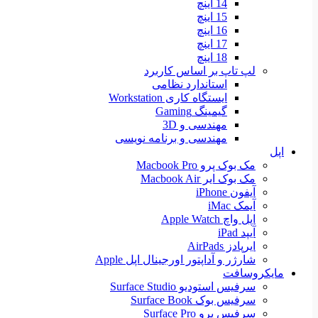
14 اینچ
15 اینچ
16 اینچ
17 اینچ
18 اینچ
لپ تاپ بر اساس کاربرد
استاندارد نظامی
ایستگاه کاری Workstation
گیمینگ Gaming
مهندسی و 3D
مهندسی و برنامه نویسی
اپل
مک بوک پرو Macbook Pro
مک بوک ایر Macbook Air
آیفون iPhone
آیمک iMac
اپل واچ Apple Watch
آیپد iPad
ایرپادز AirPads
شارژر و آداپتور اورجینال اپل Apple
مایکروسافت
سرفیس استودیو Surface Studio
سرفیس بوک Surface Book
سرفیس پرو Surface Pro