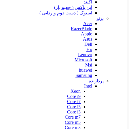
آکبند
اپن باکس ( جعبه باز)
استوک ( دست دوم وارداتی )
برند
Acer
RazerBlade
Apple
Asus
Dell
Hp
Lenovo
Microsoft
Msi
huawei
Samsung
پردازنده
Intel
Xeon
Core i9
Core i7
Core i5
Core i3
Core m7
Core m5
Core m3