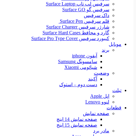
سرفیس لپ تاپ Surface Laptop
سرفیس گو Surface GO
داک سرفیس
قلم سرفیس Surface Pen
شارژر سرفیس Surface Charger
گارد و محافظ Surface Hard Cases
کیبورد سرفیس Surface Pro Type Cover
موبایل
برند
آیفون iphone
سامسونگ Samsung
شیائومی Xiaomi
وضعیت
آکبند
دست دوم – استوک
تبلت
اپل Apple
لنوو Lenovo
قطعات
صفحه نمایش
صفحه نمایش 14 اینچ
صفحه نمایش 15 اینج
مادر برد