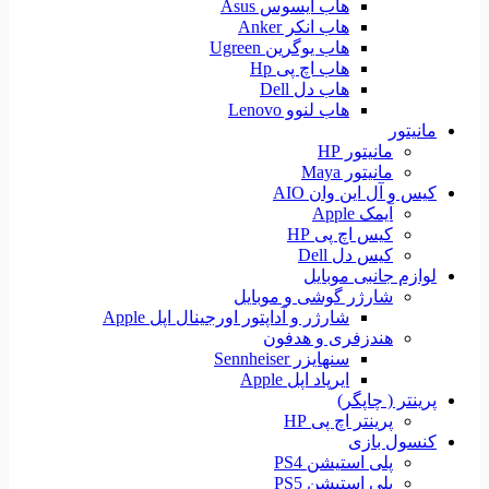
هاب ایسوس Asus
هاب انکر Anker
هاب یوگرین Ugreen
هاب اچ پی Hp
هاب دل Dell
هاب لنوو Lenovo
مانیتور
مانیتور HP
مانیتور Maya
کیس و آل این وان AIO
آیمک Apple
کیس اچ پی HP
کیس دل Dell
لوازم جانبی موبایل
شارژر گوشی و موبایل
شارژر و آداپتور اورجینال اپل Apple
هندزفری و هدفون
سنهایزر Sennheiser
ایرپاد اپل Apple
پرینتر ( چاپگر)
پرینتر اچ پی HP
کنسول بازی
پلی استیشن PS4
پلی استیشن PS5