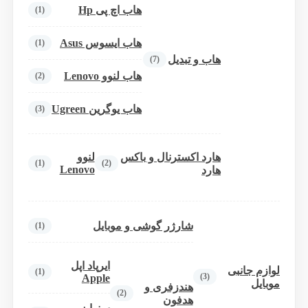
هاب اچ پی Hp
(1)
هاب ایسوس Asus
(1)
هاب و تبدیل
(7)
هاب لنوو Lenovo
(2)
هاب یوگرین Ugreen
(3)
هارد اکسترنال و باکس
لنوو
(1)
(2)
Lenovo
هارد
شارژر گوشی و موبایل
(1)
ایرپاد اپل
لوازم جانبی
(1)
(3)
Apple
موبایل
هندزفری و
(2)
هدفون