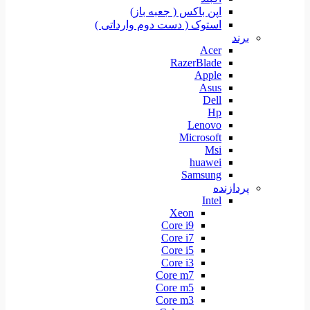
اپن باکس ( جعبه باز)
استوک ( دست دوم وارداتی )
برند
Acer
RazerBlade
Apple
Asus
Dell
Hp
Lenovo
Microsoft
Msi
huawei
Samsung
پردازنده
Intel
Xeon
Core i9
Core i7
Core i5
Core i3
Core m7
Core m5
Core m3