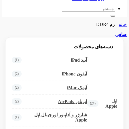
جستجو
برای:
خانه
-
رم DDR4
صافی
دسته‌های محصولات
آیپد iPad
(1)
آیفون iPhone
(2)
آیمک iMac
(2)
اپل
ایرپادز AirPads
(2)
(24)
Apple
شارژر و آداپتور اورجینال اپل
(1)
Apple