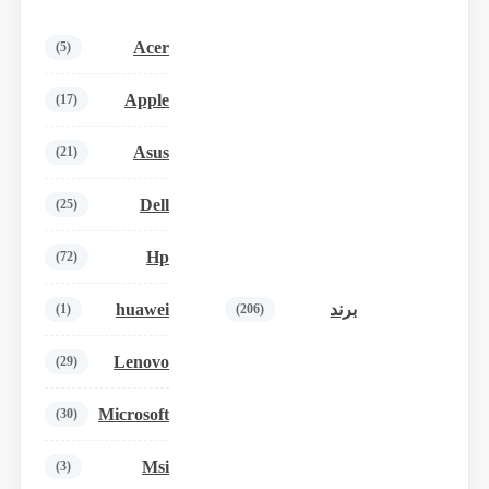
Acer
(5)
Apple
(17)
Asus
(21)
Dell
(25)
Hp
(72)
huawei
برند
(1)
(206)
Lenovo
(29)
Microsoft
(30)
Msi
(3)