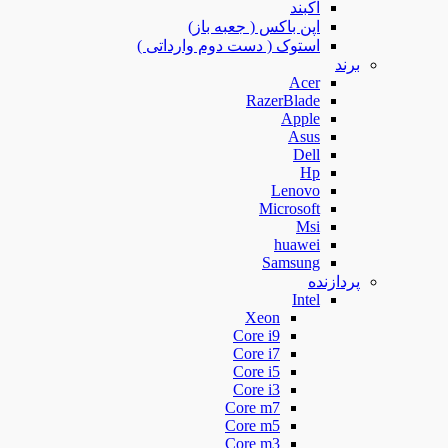
آکبند
اپن باکس ( جعبه باز)
استوک ( دست دوم وارداتی )
برند
Acer
RazerBlade
Apple
Asus
Dell
Hp
Lenovo
Microsoft
Msi
huawei
Samsung
پردازنده
Intel
Xeon
Core i9
Core i7
Core i5
Core i3
Core m7
Core m5
Core m3