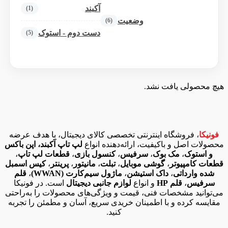
آکبند
(1)
وضعیت
(6)
دست دوم - استوک
(5)
هیچ محصولی یافت نشد.
فونیکا
، فروشگاه اینترنتی تخصصی کالای دیجیتال، با هدف عرضه
محصولات اصل و باکیفیت، ارائه‌دهنده انواع
لپ تاپ آکبند، اپن باکس
و استوک
،
مک بوک
،
سرفیس
،
کنسول بازی
،
قطعات لپ تاپ
،
قطعات کامپیوتر
،
گوشی موبایل
،
تبلت
،
مانیتور
،
پرینتر
،
کیس اسمبل
شده وارداتی
،
داک استیشن
،
ماژول سیم‌کارت (WWAN)
،
قلم
سرفیس
،
قلم HP
و انواع
لوازم جانبی دیجیتال
است. در فونیکا
می‌توانید مشخصات فنی، قیمت و ویژگی‌های محصولات را به‌راحتی
مقایسه کرده و با اطمینان خریدی سریع، آسان و مطمئن را تجربه
کنید.