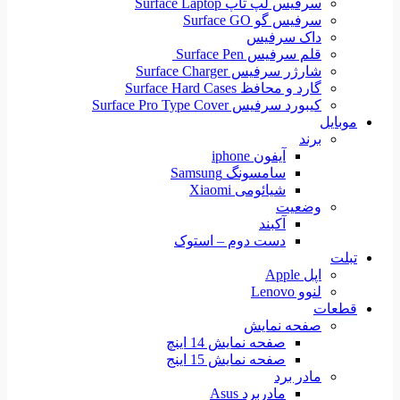
سرفیس لپ تاپ Surface Laptop
سرفیس گو Surface GO
داک سرفیس
قلم سرفیس Surface Pen
شارژر سرفیس Surface Charger
گارد و محافظ Surface Hard Cases
کیبورد سرفیس Surface Pro Type Cover
موبایل
برند
آیفون iphone
سامسونگ Samsung
شیائومی Xiaomi
وضعیت
آکبند
دست دوم – استوک
تبلت
اپل Apple
لنوو Lenovo
قطعات
صفحه نمایش
صفحه نمایش 14 اینچ
صفحه نمایش 15 اینج
مادر برد
مادربرد Asus