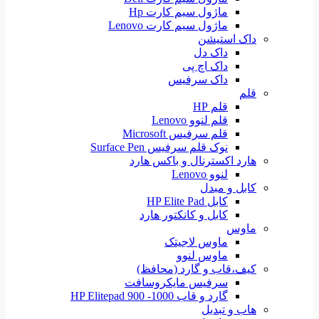
ماژول سیم کارت Hp
ماژول سیم کارت Lenovo
داک استیشن
داک دل
داک اچ پی
داک سرفیس
قلم
قلم HP
قلم لنوو Lenovo
قلم سرفیس Microsoft
نوک قلم سرفیس Surface Pen
هارد اکسترنال و باکس هارد
لنوو Lenovo
کابل و مبدل
کابل HP Elite Pad
کابل و کانکتور هارد
ماوس
ماوس لاجیتک
ماوس لنوو
کیف،قاب و گارد (محافظ)
سرفیس مایکروسافت
گارد و قاب HP Elitepad 900 -1000
هاب و تبدیل