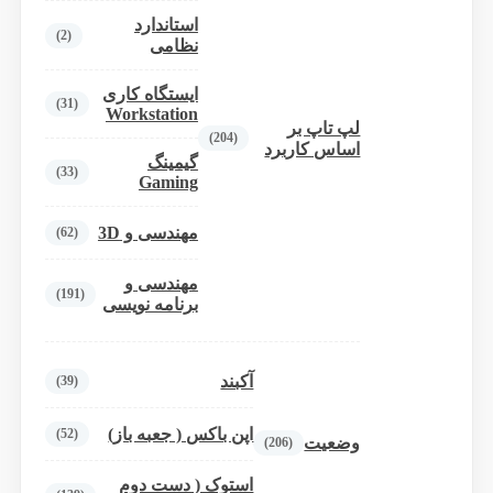
استاندارد
(2)
نظامی
ایستگاه کاری
(31)
Workstation
لپ تاپ بر
(204)
اساس کاربرد
گیمینگ
(33)
Gaming
مهندسی و 3D
(62)
مهندسی و
(191)
برنامه نویسی
آکبند
(39)
اپن باکس ( جعبه باز)
(52)
وضعیت
(206)
استوک ( دست دوم