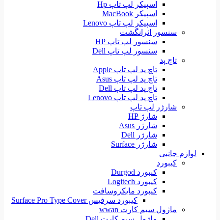
اسپیکر لپ تاپ Hp
اسپیکر MacBook
اسپیکر لپ تاپ Lenovo
سنسور اثرانگشت
سنسور لپ تاپ HP
سنسور لپ تاپ Dell
تاچ پد
تاچ پد لپ تاپ Apple
تاچ پد لپ تاپ Asus
تاچ پد لپ تاپ Dell
تاچ پد لپ تاپ Lenovo
شارژر لپ تاپ
شارژ HP
شارژر Asus
شارژر Dell
شارژر Surface
لوازم جانبی
کیبورد
کیبورد Durgod
کیبورد Logitech
کیبورد مایکروسافت
کیبورد سرفیس Surface Pro Type Cover
ماژول سیم کارت wwan
ماژول سیم کارت Dell