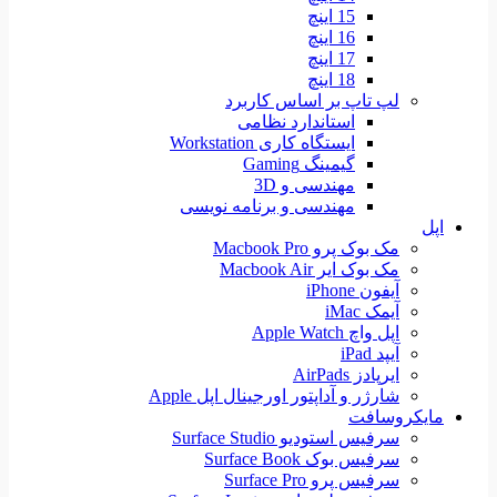
15 اینچ
16 اینچ
17 اینچ
18 اینچ
لپ تاپ بر اساس کاربرد
استاندارد نظامی
ایستگاه کاری Workstation
گیمینگ Gaming
مهندسی و 3D
مهندسی و برنامه نویسی
اپل
مک بوک پرو Macbook Pro
مک بوک ایر Macbook Air
آیفون iPhone
آیمک iMac
اپل واچ Apple Watch
آیپد iPad
ایرپادز AirPads
شارژر و آداپتور اورجینال اپل Apple
مایکروسافت
سرفیس استودیو Surface Studio
سرفیس بوک Surface Book
سرفیس پرو Surface Pro