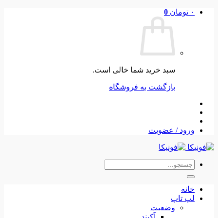
Skip
۰
تومان
0
to
content
سبد خرید شما خالی است.
بازگشت به فروشگاه
ورود / عضویت
جستجو
برای:
خانه
لپ تاپ
وضعیت
آکبند