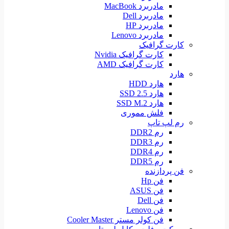
مادربرد MacBook
مادربرد Dell
مادربرد HP
مادربرد Lenovo
کارت گرافیک
کارت گرافیک Nvidia
کارت گرافیک AMD
هارد
هارد HDD
هارد SSD 2.5
هارد SSD M.2
فلش مموری
رم لپ تاپ
رم DDR2
رم DDR3
رم DDR4
رم DDR5
فن پردازنده
فن Hp
فن ASUS
فن Dell
فن Lenovo
فن کولر مستر Cooler Master