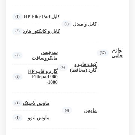
کابل HP Elite Pad
(1)
کابل و مبدل
(4)
کابل و کانکتور هارد
(3)
لوازم
سرفیس
(37)
(2)
جانبی
مایکروسافت
کیف،قاب و
(4)
گارد (محافظ)
گارد و قاب HP
Elitepad 900
(2)
-1000
ماوس لاجیتک
(1)
ماوس
(4)
ماوس لنوو
(1)