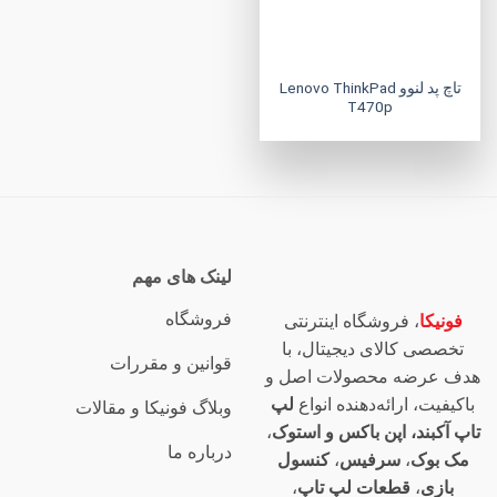
تاچ‌ پد لنوو Lenovo ThinkPad
T470p
لینک های مهم
فروشگاه
فونیکا
، فروشگاه اینترنتی
تخصصی کالای دیجیتال، با
قوانین و مقررات
هدف عرضه محصولات اصل و
باکیفیت، ارائه‌دهنده انواع
لپ
وبلاگ فونیکا و مقالات
تاپ آکبند، اپن باکس و استوک
،
درباره ما
مک بوک
،
سرفیس
،
کنسول
بازی
،
قطعات لپ تاپ
،