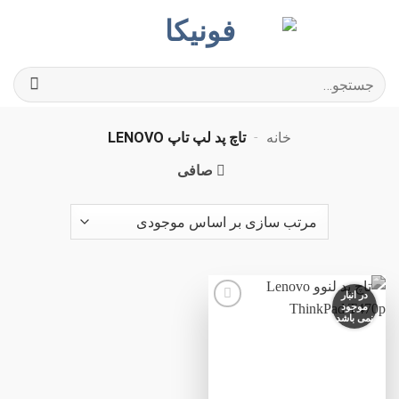
Ski
t
conten
جستجو
برای:
خانه
-
تاچ پد لپ تاپ LENOVO
صافی
در انبار
موجود
نمی باشد
افزودن
به
علاقه
مندی
ها