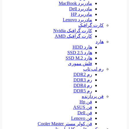
مادربرد MacBook
مادربرد Dell
مادربرد HP
مادربرد Lenovo
کارت گرافیک
کارت گرافیک Nvidia
کارت گرافیک AMD
هارد
هارد HDD
هارد SSD 2.5
هارد SSD M.2
فلش مموری
رم لپ تاپ
رم DDR2
رم DDR3
رم DDR4
رم DDR5
فن پردازنده
فن Hp
فن ASUS
فن Dell
فن Lenovo
فن کولر مستر Cooler Master