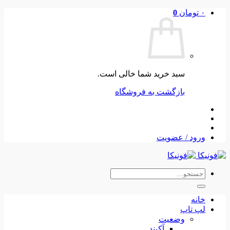
Skip
۰
تومان
0
to
content
سبد خرید شما خالی است.
بازگشت به فروشگاه
ورود / عضویت
جستجو
برای:
خانه
لپ تاپ
وضعیت
آکبند