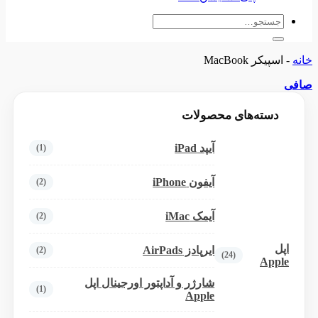
جستجو
برای:
خانه
-
اسپیکر MacBook
صافی
دسته‌های محصولات
آیپد iPad
(1)
آیفون iPhone
(2)
آیمک iMac
(2)
اپل
ایرپادز AirPads
(2)
(24)
Apple
شارژر و آداپتور اورجینال اپل
(1)
Apple