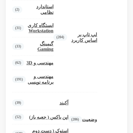
استاندارد
(2)
نظامی
ایستگاه کاری
(31)
Workstation
لپ تاپ بر
(204)
اساس کاربرد
گیمینگ
(33)
Gaming
مهندسی و 3D
(62)
مهندسی و
(191)
برنامه نویسی
آکبند
(39)
اپن باکس ( جعبه باز)
(52)
وضعیت
(206)
استوک ( دست دوم