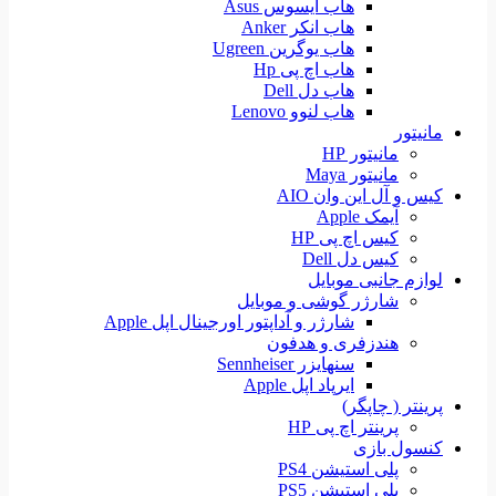
هاب ایسوس Asus
هاب انکر Anker
هاب یوگرین Ugreen
هاب اچ پی Hp
هاب دل Dell
هاب لنوو Lenovo
مانیتور
مانیتور HP
مانیتور Maya
کیس و آل این وان AIO
آیمک Apple
کیس اچ پی HP
کیس دل Dell
لوازم جانبی موبایل
شارژر گوشی و موبایل
شارژر و آداپتور اورجینال اپل Apple
هندزفری و هدفون
سنهایزر Sennheiser
ایرپاد اپل Apple
پرینتر ( چاپگر)
پرینتر اچ پی HP
کنسول بازی
پلی استیشن PS4
پلی استیشن PS5