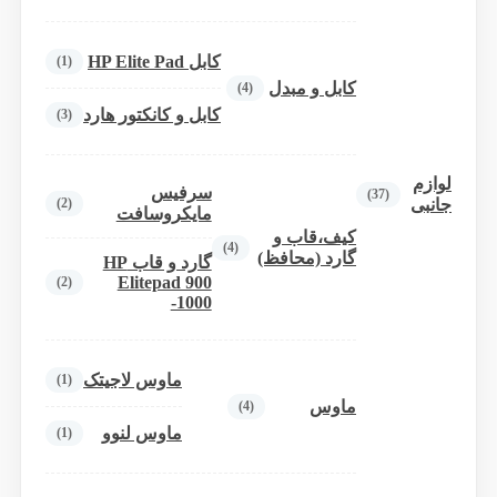
کابل HP Elite Pad
(1)
کابل و مبدل
(4)
کابل و کانکتور هارد
(3)
لوازم
سرفیس
(37)
(2)
جانبی
مایکروسافت
کیف،قاب و
(4)
گارد (محافظ)
گارد و قاب HP
Elitepad 900
(2)
-1000
ماوس لاجیتک
(1)
ماوس
(4)
ماوس لنوو
(1)