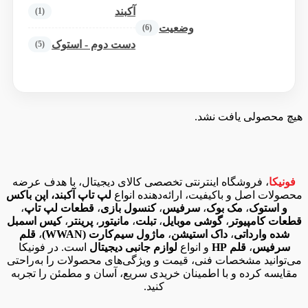
آکبند
(1)
وضعیت
(6)
دست دوم - استوک
(5)
هیچ محصولی یافت نشد.
فونیکا
، فروشگاه اینترنتی تخصصی کالای دیجیتال، با هدف عرضه
محصولات اصل و باکیفیت، ارائه‌دهنده انواع
لپ تاپ آکبند، اپن باکس
و استوک
،
مک بوک
،
سرفیس
،
کنسول بازی
،
قطعات لپ تاپ
،
قطعات کامپیوتر
،
گوشی موبایل
،
تبلت
،
مانیتور
،
پرینتر
،
کیس اسمبل
شده وارداتی
،
داک استیشن
،
ماژول سیم‌کارت (WWAN)
،
قلم
سرفیس
،
قلم HP
و انواع
لوازم جانبی دیجیتال
است. در فونیکا
می‌توانید مشخصات فنی، قیمت و ویژگی‌های محصولات را به‌راحتی
مقایسه کرده و با اطمینان خریدی سریع، آسان و مطمئن را تجربه
کنید.