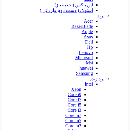
اپن باکس ( جعبه باز)
استوک ( دست دوم وارداتی )
برند
Acer
RazerBlade
Apple
Asus
Dell
Hp
Lenovo
Microsoft
Msi
huawei
Samsung
پردازنده
Intel
Xeon
Core i9
Core i7
Core i5
Core i3
Core m7
Core m5
Core m3