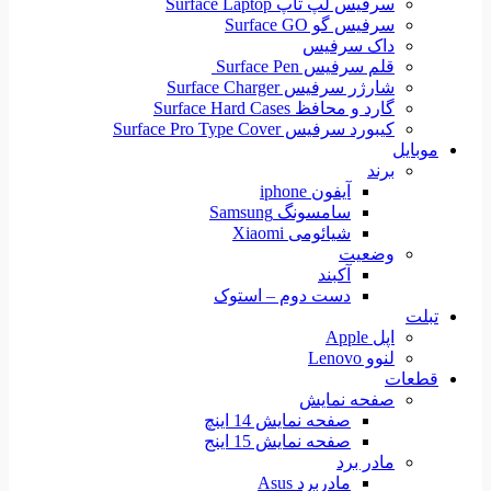
سرفیس لپ تاپ Surface Laptop
سرفیس گو Surface GO
داک سرفیس
قلم سرفیس Surface Pen
شارژر سرفیس Surface Charger
گارد و محافظ Surface Hard Cases
کیبورد سرفیس Surface Pro Type Cover
موبایل
برند
آیفون iphone
سامسونگ Samsung
شیائومی Xiaomi
وضعیت
آکبند
دست دوم – استوک
تبلت
اپل Apple
لنوو Lenovo
قطعات
صفحه نمایش
صفحه نمایش 14 اینچ
صفحه نمایش 15 اینج
مادر برد
مادربرد Asus