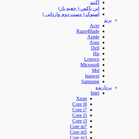
آکبند
اپن باکس ( جعبه باز)
استوک ( دست دوم وارداتی )
برند
Acer
RazerBlade
Apple
Asus
Dell
Hp
Lenovo
Microsoft
Msi
huawei
Samsung
پردازنده
Intel
Xeon
Core i9
Core i7
Core i5
Core i3
Core m7
Core m5
Core m3