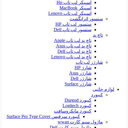
اسپیکر لپ تاپ Hp
اسپیکر MacBook
اسپیکر لپ تاپ Lenovo
سنسور اثرانگشت
سنسور لپ تاپ HP
سنسور لپ تاپ Dell
تاچ پد
تاچ پد لپ تاپ Apple
تاچ پد لپ تاپ Asus
تاچ پد لپ تاپ Dell
تاچ پد لپ تاپ Lenovo
شارژر لپ تاپ
شارژ HP
شارژر Asus
شارژر Dell
شارژر Surface
لوازم جانبی
کیبورد
کیبورد Durgod
کیبورد Logitech
کیبورد مایکروسافت
کیبورد سرفیس Surface Pro Type Cover
ماژول سیم کارت wwan
ماژول سیم کارت Dell