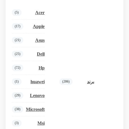
Acer
(5)
Apple
(17)
Asus
(21)
Dell
(25)
Hp
(72)
huawei
برند
(1)
(206)
Lenovo
(29)
Microsoft
(30)
Msi
(3)