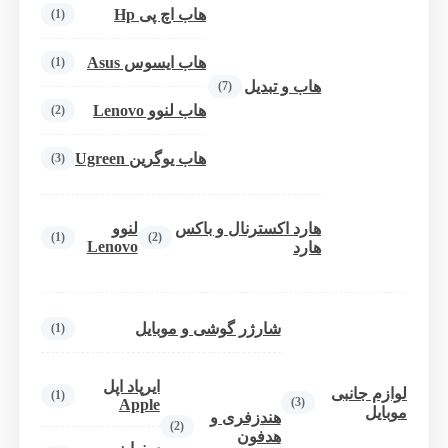
هاب اچ پی Hp
(1)
هاب ایسوس Asus
(1)
هاب و تبدیل
(7)
هاب لنوو Lenovo
(2)
هاب یوگرین Ugreen
(3)
هارد اکسترنال و باکس
لنوو
(1)
(2)
Lenovo
هارد
شارژر گوشی و موبایل
(1)
ایرپاد اپل
لوازم جانبی
(1)
(3)
Apple
موبایل
هندزفری و
(2)
هدفون