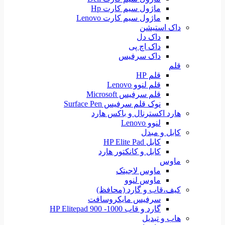
ماژول سیم کارت Hp
ماژول سیم کارت Lenovo
داک استیشن
داک دل
داک اچ پی
داک سرفیس
قلم
قلم HP
قلم لنوو Lenovo
قلم سرفیس Microsoft
نوک قلم سرفیس Surface Pen
هارد اکسترنال و باکس هارد
لنوو Lenovo
کابل و مبدل
کابل HP Elite Pad
کابل و کانکتور هارد
ماوس
ماوس لاجیتک
ماوس لنوو
کیف،قاب و گارد (محافظ)
سرفیس مایکروسافت
گارد و قاب HP Elitepad 900 -1000
هاب و تبدیل