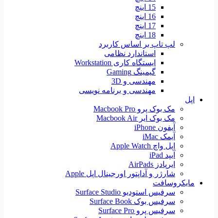
15 اینچ
16 اینچ
17 اینچ
18 اینچ
لپ تاپ بر اساس کاربرد
استاندارد نظامی
ایستگاه کاری Workstation
گیمینگ Gaming
مهندسی و 3D
مهندسی و برنامه نویسی
اپل
مک بوک پرو Macbook Pro
مک بوک ایر Macbook Air
آیفون iPhone
آیمک iMac
اپل واچ Apple Watch
آیپد iPad
ایرپادز AirPads
شارژر و آداپتور اورجینال اپل Apple
مایکروسافت
سرفیس استودیو Surface Studio
سرفیس بوک Surface Book
سرفیس پرو Surface Pro