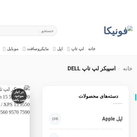
Ski
t
conten
جستجو
برای:
خانه
لپ تاپ
اپل
مایکروسافت
موبایل
خانه
-
اسپیکر لپ تاپ DELL
در انبار
دسته‌های محصولات
موجود
نمی باشد
اپل Apple
(24)