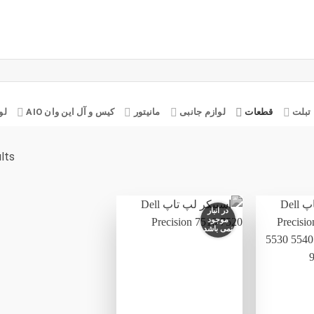
تبلت
قطعات
لوازم جانبی
مانیتور
کیس و آل این وان AIO
لو
ults
در انبار
موجود
نمی باشد
افزودن
افزودن
به
به
علاقه
علاقه
مندی
مندی
ها
ها
+
+