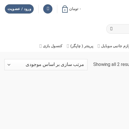
۰
تومان
ورود / عضویت
0
ازم جانبی موبایل
پرینتر ( چاپگر)
کنسول بازی
Showing all 2 res