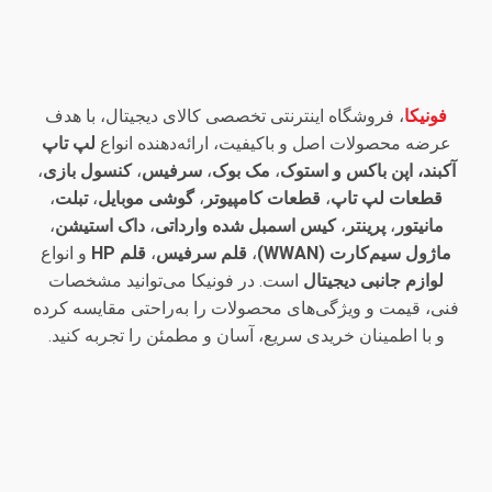
فونیکا
، فروشگاه اینترنتی تخصصی کالای دیجیتال، با هدف
عرضه محصولات اصل و باکیفیت، ارائه‌دهنده انواع
لپ تاپ
آکبند، اپن باکس و استوک
،
مک بوک
،
سرفیس
،
کنسول بازی
،
قطعات لپ تاپ
،
قطعات کامپیوتر
،
گوشی موبایل
،
تبلت
،
مانیتور
،
پرینتر
،
کیس اسمبل شده وارداتی
،
داک استیشن
،
ماژول سیم‌کارت (WWAN)
،
قلم سرفیس
،
قلم HP
و انواع
لوازم جانبی دیجیتال
است. در فونیکا می‌توانید مشخصات
فنی، قیمت و ویژگی‌های محصولات را به‌راحتی مقایسه کرده
و با اطمینان خریدی سریع، آسان و مطمئن را تجربه کنید.