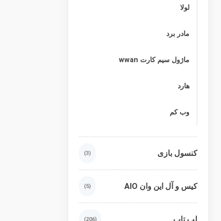
لولا
مادر برد
ماژول سیم کارت wwan
هارد
وب کم
کنسول بازی
(3)
کیس و آل این وان AIO
(5)
لپ تاپ
(206)