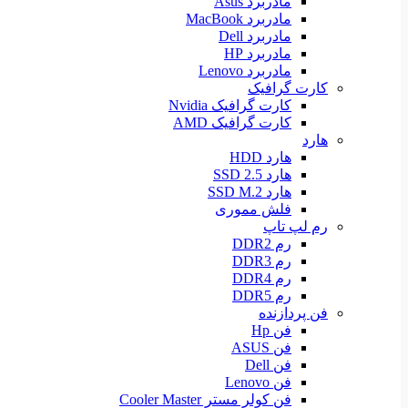
مادربرد Asus
مادربرد MacBook
مادربرد Dell
مادربرد HP
مادربرد Lenovo
کارت گرافیک
کارت گرافیک Nvidia
کارت گرافیک AMD
هارد
هارد HDD
هارد SSD 2.5
هارد SSD M.2
فلش مموری
رم لپ تاپ
رم DDR2
رم DDR3
رم DDR4
رم DDR5
فن پردازنده
فن Hp
فن ASUS
فن Dell
فن Lenovo
فن کولر مستر Cooler Master