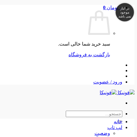
Skip
۰
تومان
0
در انبار
to
موجود
نمی باشد
content
سبد خرید شما خالی است.
بازگشت به فروشگاه
ورود / عضویت
جستجو
برای:
خانه
لپ تاپ
وضعیت