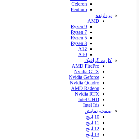
Celeron
Pentium
پردازنده
AMD
Ryzen 9
Ryzen 7
Ryzen 5
Ryzen 3
A12
A10
کارت گرافیک
AMD FirePro
Nvidia GTX
Nvidia Geforce
Nvidia Quadro
AMD Radeon
Nvidia RTX
Intel UHD
Intel Iris
صفحه نمایش
10 اینچ
11 اینچ
12 اینچ
13 اینچ