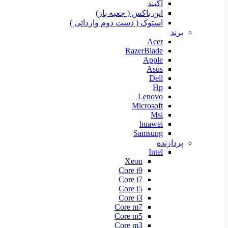
آکبند
اپن باکس ( جعبه باز)
استوک ( دست دوم وارداتی )
برند
Acer
RazerBlade
Apple
Asus
Dell
Hp
Lenovo
Microsoft
Msi
huawei
Samsung
پردازنده
Intel
Xeon
Core i9
Core i7
Core i5
Core i3
Core m7
Core m5
Core m3