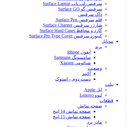
سرفیس لپ تاپ Surface Laptop
سرفیس گو Surface GO
داک سرفیس
قلم سرفیس Surface Pen
شارژر سرفیس Surface Charger
گارد و محافظ Surface Hard Cases
کیبورد سرفیس Surface Pro Type Cover
موبایل
برند
آیفون iphone
سامسونگ Samsung
شیائومی Xiaomi
وضعیت
آکبند
دست دوم – استوک
تبلت
اپل Apple
لنوو Lenovo
قطعات
صفحه نمایش
صفحه نمایش 14 اینچ
صفحه نمایش 15 اینج
مادر برد