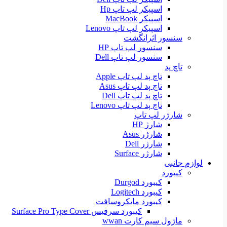
اسپیکر لپ تاپ Hp
اسپیکر MacBook
اسپیکر لپ تاپ Lenovo
سنسور اثرانگشت
سنسور لپ تاپ HP
سنسور لپ تاپ Dell
تاچ پد
تاچ پد لپ تاپ Apple
تاچ پد لپ تاپ Asus
تاچ پد لپ تاپ Dell
تاچ پد لپ تاپ Lenovo
شارژر لپ تاپ
شارژ HP
شارژر Asus
شارژر Dell
شارژر Surface
لوازم جانبی
کیبورد
کیبورد Durgod
کیبورد Logitech
کیبورد مایکروسافت
کیبورد سرفیس Surface Pro Type Cover
ماژول سیم کارت wwan