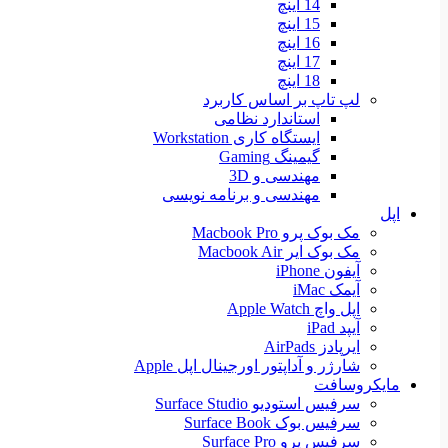
14 اینچ
15 اینچ
16 اینچ
17 اینچ
18 اینچ
لپ تاپ بر اساس کاربرد
استاندارد نظامی
ایستگاه کاری Workstation
گیمینگ Gaming
مهندسی و 3D
مهندسی و برنامه نویسی
اپل
مک بوک پرو Macbook Pro
مک بوک ایر Macbook Air
آیفون iPhone
آیمک iMac
اپل واچ Apple Watch
آیپد iPad
ایرپادز AirPads
شارژر و آداپتور اورجینال اپل Apple
مایکروسافت
سرفیس استودیو Surface Studio
سرفیس بوک Surface Book
سرفیس پرو Surface Pro