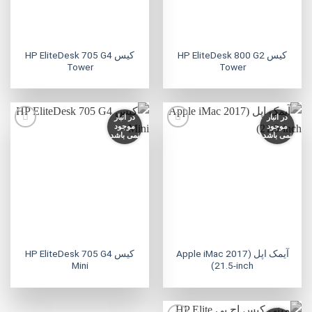
کیس HP EliteDesk 800 G2
کیس HP EliteDesk 705 G4
Tower
Tower
در انبار
در انبار
موجود
موجود
نمی باشد
نمی باشد
افزودن
افزودن
به
به
علاقه
علاقه
مندی
مندی
ها
ها
آیمک اپل (Apple iMac 2017
کیس HP EliteDesk 705 G4
Mini
(21.5-inch