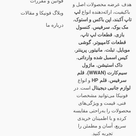
قوانین و مقررات
هدف عرضه محصولات اصل و
باکیفیت، ارائه‌دهنده انواع
لپ
وبلاگ فونیکا و مقالات
تاپ آکبند، اپن باکس و استوک
،
درباره ما
مک بوک
،
سرفیس
،
کنسول
بازی
،
قطعات لپ تاپ
،
قطعات کامپیوتر
،
گوشی
موبایل
،
تبلت
،
مانیتور
،
پرینتر
،
کیس اسمبل شده وارداتی
،
داک استیشن
،
ماژول
سیم‌کارت (WWAN)
،
قلم
سرفیس
،
قلم HP
و انواع
لوازم جانبی دیجیتال
است. در
فونیکا می‌توانید مشخصات
فنی، قیمت و ویژگی‌های
محصولات را به‌راحتی مقایسه
کرده و با اطمینان خریدی
سریع، آسان و مطمئن را
تجربه کنید.