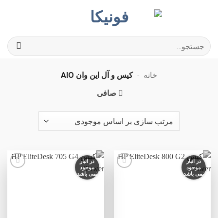
Ski
t
conten
جستجو
برای:
خانه
-
کیس و آل این وان AIO
صافی
در انبار
در انبار
موجود
موجود
نمی باشد
نمی باشد
افزودن
افزودن
به
به
علاقه
علاقه
مندی
مندی
ها
ها