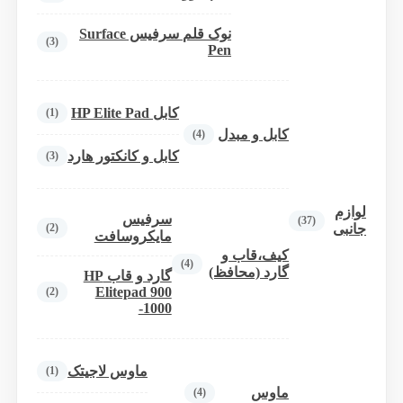
نوک قلم سرفیس Surface
(3)
Pen
کابل HP Elite Pad
(1)
کابل و مبدل
(4)
کابل و کانکتور هارد
(3)
لوازم
سرفیس
(37)
(2)
جانبی
مایکروسافت
کیف،قاب و
(4)
گارد (محافظ)
گارد و قاب HP
Elitepad 900
(2)
-1000
ماوس لاجیتک
(1)
ماوس
(4)