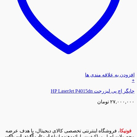
افزودن به علاقه مندی ها
+
چاپگر اچ پی لیزرجت HP LaserJet P4015dn
۲۷,۰۰۰,۰۰۰
تومان
فونیکا
، فروشگاه اینترنتی تخصصی کالای دیجیتال، با هدف عرضه
محصولات اصل و باکیفیت، ارائه‌دهنده انواع
لپ تاپ آکبند، اپن باکس