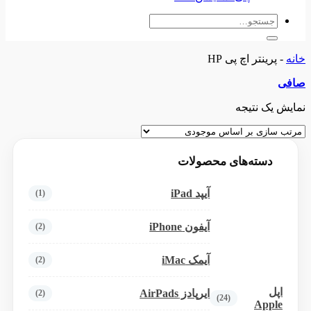
جستجو
برای:
خانه
-
پرینتر اچ پی HP
صافی
نمایش یک نتیجه
دسته‌های محصولات
آیپد iPad
(1)
آیفون iPhone
(2)
آیمک iMac
(2)
اپل
ایرپادز AirPads
(2)
(24)
Apple