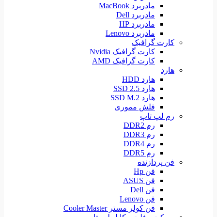
مادربرد MacBook
مادربرد Dell
مادربرد HP
مادربرد Lenovo
کارت گرافیک
کارت گرافیک Nvidia
کارت گرافیک AMD
هارد
هارد HDD
هارد SSD 2.5
هارد SSD M.2
فلش مموری
رم لپ تاپ
رم DDR2
رم DDR3
رم DDR4
رم DDR5
فن پردازنده
فن Hp
فن ASUS
فن Dell
فن Lenovo
فن کولر مستر Cooler Master