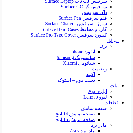
سرفیس لپ تاپ Surface Laptop
سرفیس گو Surface GO
داک سرفیس
قلم سرفیس Surface Pen
شارژر سرفیس Surface Charger
گارد و محافظ Surface Hard Cases
کیبورد سرفیس Surface Pro Type Cover
موبایل
برند
آیفون iphone
سامسونگ Samsung
شیائومی Xiaomi
وضعیت
آکبند
دست دوم – استوک
تبلت
اپل Apple
لنوو Lenovo
قطعات
صفحه نمایش
صفحه نمایش 14 اینچ
صفحه نمایش 15 اینج
مادر برد
مادربرد Asus