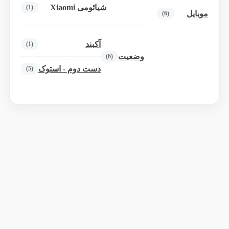
شیائومی Xiaomi
(1)
موبایل
(6)
آکبند
(1)
وضعیت
(6)
دست دوم - استوک
(5)