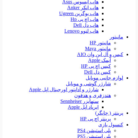
هاب ایسوس Asus
هاب انکر Anker
هاب یوگرین Ugreen
هاب اچ پی Hp
هاب دل Dell
هاب لنوو Lenovo
مانیتور
مانیتور HP
مانیتور Maya
کیس و آل این وان AIO
آیمک Apple
کیس اچ پی HP
کیس دل Dell
لوازم جانبی موبایل
شارژر گوشی و موبایل
شارژر و آداپتور اورجینال اپل Apple
هندزفری و هدفون
سنهایزر Sennheiser
ایرپاد اپل Apple
پرینتر ( چاپگر)
پرینتر اچ پی HP
کنسول بازی
پلی استیشن PS4
پلی استیشن PS5