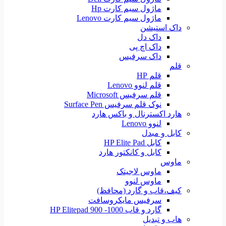
ماژول سیم کارت Hp
ماژول سیم کارت Lenovo
داک استیشن
داک دل
داک اچ پی
داک سرفیس
قلم
قلم HP
قلم لنوو Lenovo
قلم سرفیس Microsoft
نوک قلم سرفیس Surface Pen
هارد اکسترنال و باکس هارد
لنوو Lenovo
کابل و مبدل
کابل HP Elite Pad
کابل و کانکتور هارد
ماوس
ماوس لاجیتک
ماوس لنوو
کیف،قاب و گارد (محافظ)
سرفیس مایکروسافت
گارد و قاب HP Elitepad 900 -1000
هاب و تبدیل