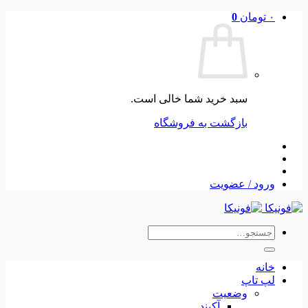
Skip
۰
تومان
0
to
content
سبد خرید شما خالی است.
بازگشت به فروشگاه
ورود / عضویت
جستجو
برای:
خانه
لپ تاپ
وضعیت
آکبند