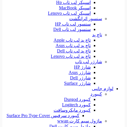
اسپیکر لپ تاپ Hp
اسپیکر MacBook
اسپیکر لپ تاپ Lenovo
سنسور اثرانگشت
سنسور لپ تاپ HP
سنسور لپ تاپ Dell
تاچ پد
تاچ پد لپ تاپ Apple
تاچ پد لپ تاپ Asus
تاچ پد لپ تاپ Dell
تاچ پد لپ تاپ Lenovo
شارژر لپ تاپ
شارژ HP
شارژر Asus
شارژر Dell
شارژر Surface
لوازم جانبی
کیبورد
کیبورد Durgod
کیبورد Logitech
کیبورد مایکروسافت
کیبورد سرفیس Surface Pro Type Cover
ماژول سیم کارت wwan
ماژول سیم کارت Dell