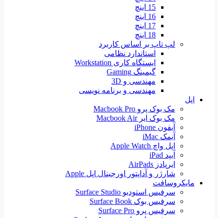
15 اینچ
16 اینچ
17 اینچ
18 اینچ
لپ تاپ بر اساس کاربرد
استاندارد نظامی
ایستگاه کاری Workstation
گیمینگ Gaming
مهندسی و 3D
مهندسی و برنامه نویسی
اپل
مک بوک پرو Macbook Pro
مک بوک ایر Macbook Air
آیفون iPhone
آیمک iMac
اپل واچ Apple Watch
آیپد iPad
ایرپادز AirPads
شارژر و آداپتور اورجینال اپل Apple
مایکروسافت
سرفیس استودیو Surface Studio
سرفیس بوک Surface Book
سرفیس پرو Surface Pro