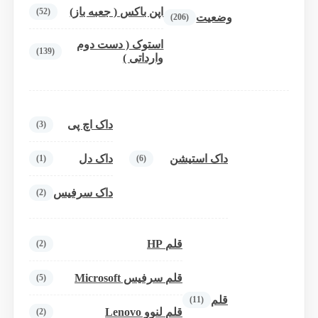
اپن باکس ( جعبه باز)
(52)
وضعیت
(206)
استوک ( دست دوم
(139)
وارداتی )
داک اچ پی
(3)
داک استیشن
داک دل
(1)
(6)
داک سرفیس
(2)
قلم HP
(2)
قلم سرفیس Microsoft
(5)
قلم
(11)
قلم لنوو Lenovo
(2)