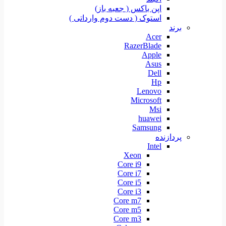
اپن باکس ( جعبه باز)
استوک ( دست دوم وارداتی )
برند
Acer
RazerBlade
Apple
Asus
Dell
Hp
Lenovo
Microsoft
Msi
huawei
Samsung
پردازنده
Intel
Xeon
Core i9
Core i7
Core i5
Core i3
Core m7
Core m5
Core m3