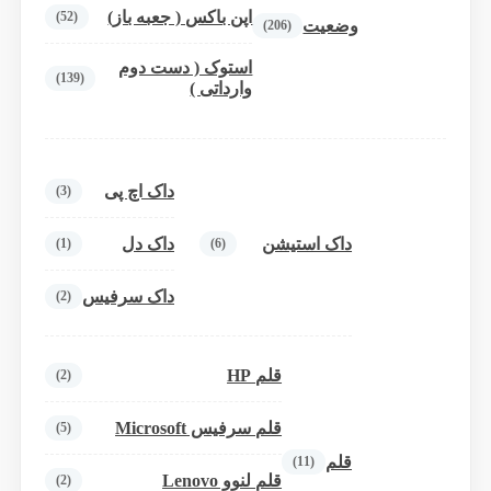
اپن باکس ( جعبه باز)
(52)
وضعیت
(206)
استوک ( دست دوم
(139)
وارداتی )
داک اچ پی
(3)
داک استیشن
داک دل
(1)
(6)
داک سرفیس
(2)
قلم HP
(2)
قلم سرفیس Microsoft
(5)
قلم
(11)
قلم لنوو Lenovo
(2)