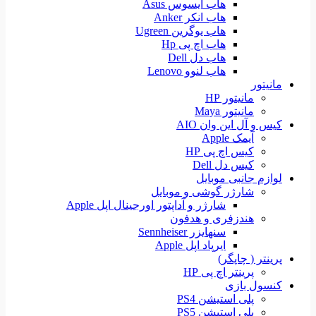
هاب ایسوس Asus
هاب انکر Anker
هاب یوگرین Ugreen
هاب اچ پی Hp
هاب دل Dell
هاب لنوو Lenovo
مانیتور
مانیتور HP
مانیتور Maya
کیس و آل این وان AIO
آیمک Apple
کیس اچ پی HP
کیس دل Dell
لوازم جانبی موبایل
شارژر گوشی و موبایل
شارژر و آداپتور اورجینال اپل Apple
هندزفری و هدفون
سنهایزر Sennheiser
ایرپاد اپل Apple
پرینتر ( چاپگر)
پرینتر اچ پی HP
کنسول بازی
پلی استیشن PS4
پلی استیشن PS5