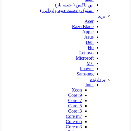
اپن باکس ( جعبه باز)
استوک ( دست دوم وارداتی )
برند
Acer
RazerBlade
Apple
Asus
Dell
Hp
Lenovo
Microsoft
Msi
huawei
Samsung
پردازنده
Intel
Xeon
Core i9
Core i7
Core i5
Core i3
Core m7
Core m5
Core m3