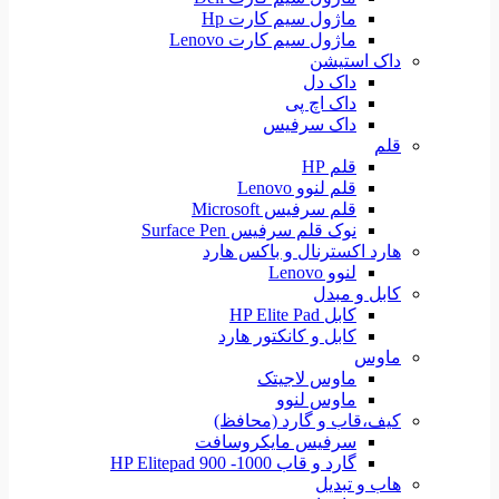
ماژول سیم کارت Hp
ماژول سیم کارت Lenovo
داک استیشن
داک دل
داک اچ پی
داک سرفیس
قلم
قلم HP
قلم لنوو Lenovo
قلم سرفیس Microsoft
نوک قلم سرفیس Surface Pen
هارد اکسترنال و باکس هارد
لنوو Lenovo
کابل و مبدل
کابل HP Elite Pad
کابل و کانکتور هارد
ماوس
ماوس لاجیتک
ماوس لنوو
کیف،قاب و گارد (محافظ)
سرفیس مایکروسافت
گارد و قاب HP Elitepad 900 -1000
هاب و تبدیل