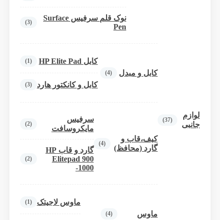
نوک قلم سرفیس Surface
(3)
Pen
کابل HP Elite Pad
(1)
کابل و مبدل
(4)
کابل و کانکتور هارد
(3)
لوازم
سرفیس
(37)
(2)
جانبی
مایکروسافت
کیف،قاب و
(4)
گارد (محافظ)
گارد و قاب HP
Elitepad 900
(2)
-1000
ماوس لاجیتک
(1)
ماوس
(4)