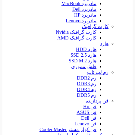
مادربرد MacBook
مادربرد Dell
مادربرد HP
مادربرد Lenovo
کارت گرافیک
کارت گرافیک Nvidia
کارت گرافیک AMD
هارد
هارد HDD
هارد SSD 2.5
هارد SSD M.2
فلش مموری
رم لپ تاپ
رم DDR2
رم DDR3
رم DDR4
رم DDR5
فن پردازنده
فن Hp
فن ASUS
فن Dell
فن Lenovo
فن کولر مستر Cooler Master