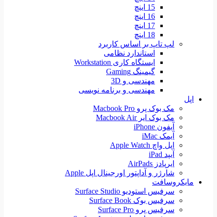
15 اینچ
16 اینچ
17 اینچ
18 اینچ
لپ تاپ بر اساس کاربرد
استاندارد نظامی
ایستگاه کاری Workstation
گیمینگ Gaming
مهندسی و 3D
مهندسی و برنامه نویسی
اپل
مک بوک پرو Macbook Pro
مک بوک ایر Macbook Air
آیفون iPhone
آیمک iMac
اپل واچ Apple Watch
آیپد iPad
ایرپادز AirPads
شارژر و آداپتور اورجینال اپل Apple
مایکروسافت
سرفیس استودیو Surface Studio
سرفیس بوک Surface Book
سرفیس پرو Surface Pro