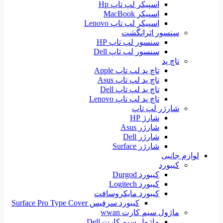
اسپیکر لپ تاپ Hp
اسپیکر MacBook
اسپیکر لپ تاپ Lenovo
سنسور اثرانگشت
سنسور لپ تاپ HP
سنسور لپ تاپ Dell
تاچ پد
تاچ پد لپ تاپ Apple
تاچ پد لپ تاپ Asus
تاچ پد لپ تاپ Dell
تاچ پد لپ تاپ Lenovo
شارژر لپ تاپ
شارژ HP
شارژر Asus
شارژر Dell
شارژر Surface
لوازم جانبی
کیبورد
کیبورد Durgod
کیبورد Logitech
کیبورد مایکروسافت
کیبورد سرفیس Surface Pro Type Cover
ماژول سیم کارت wwan
ماژول سیم کارت Dell