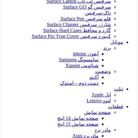
سرفیس لپ تاپ Surface Laptop
سرفیس گو Surface GO
داک سرفیس
قلم سرفیس Surface Pen
شارژر سرفیس Surface Charger
گارد و محافظ Surface Hard Cases
کیبورد سرفیس Surface Pro Type Cover
موبایل
برند
آیفون iphone
سامسونگ Samsung
شیائومی Xiaomi
وضعیت
آکبند
دست دوم – استوک
تبلت
اپل Apple
لنوو Lenovo
قطعات
صفحه نمایش
صفحه نمایش 14 اینچ
صفحه نمایش 15 اینج
مادر برد
مادربرد Asus