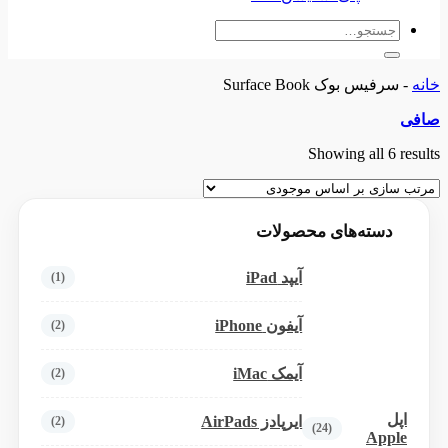
جستجو
برای:
خانه
-
سرفیس بوک Surface Book
صافی
Showing all 6 results
دسته‌های محصولات
آیپد iPad
(1)
آیفون iPhone
(2)
آیمک iMac
(2)
اپل
ایرپادز AirPads
(2)
(24)
Apple