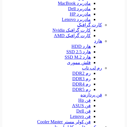
مادربرد MacBook
مادربرد Dell
مادربرد HP
مادربرد Lenovo
کارت گرافیک
کارت گرافیک Nvidia
کارت گرافیک AMD
هارد
هارد HDD
هارد SSD 2.5
هارد SSD M.2
فلش مموری
رم لپ تاپ
رم DDR2
رم DDR3
رم DDR4
رم DDR5
فن پردازنده
فن Hp
فن ASUS
فن Dell
فن Lenovo
فن کولر مستر Cooler Master