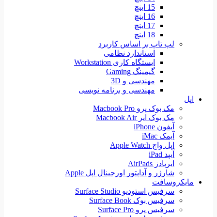
15 اینچ
16 اینچ
17 اینچ
18 اینچ
لپ تاپ بر اساس کاربرد
استاندارد نظامی
ایستگاه کاری Workstation
گیمینگ Gaming
مهندسی و 3D
مهندسی و برنامه نویسی
اپل
مک بوک پرو Macbook Pro
مک بوک ایر Macbook Air
آیفون iPhone
آیمک iMac
اپل واچ Apple Watch
آیپد iPad
ایرپادز AirPads
شارژر و آداپتور اورجینال اپل Apple
مایکروسافت
سرفیس استودیو Surface Studio
سرفیس بوک Surface Book
سرفیس پرو Surface Pro