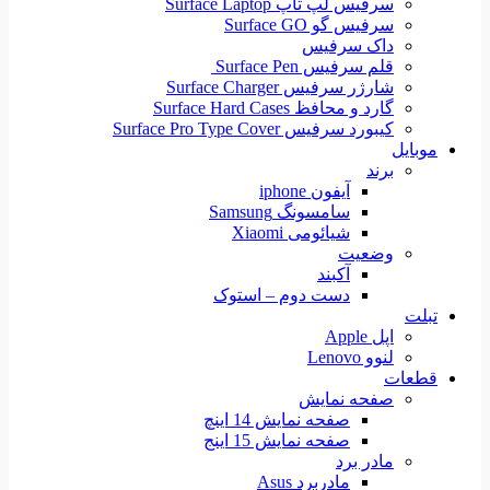
سرفیس لپ تاپ Surface Laptop
سرفیس گو Surface GO
داک سرفیس
قلم سرفیس Surface Pen
شارژر سرفیس Surface Charger
گارد و محافظ Surface Hard Cases
کیبورد سرفیس Surface Pro Type Cover
موبایل
برند
آیفون iphone
سامسونگ Samsung
شیائومی Xiaomi
وضعیت
آکبند
دست دوم – استوک
تبلت
اپل Apple
لنوو Lenovo
قطعات
صفحه نمایش
صفحه نمایش 14 اینچ
صفحه نمایش 15 اینج
مادر برد
مادربرد Asus