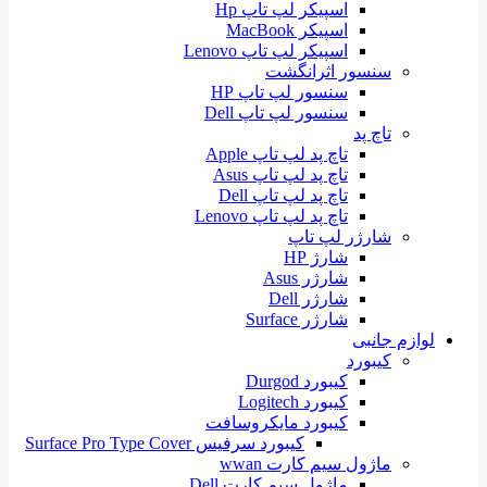
اسپیکر لپ تاپ Hp
اسپیکر MacBook
اسپیکر لپ تاپ Lenovo
سنسور اثرانگشت
سنسور لپ تاپ HP
سنسور لپ تاپ Dell
تاچ پد
تاچ پد لپ تاپ Apple
تاچ پد لپ تاپ Asus
تاچ پد لپ تاپ Dell
تاچ پد لپ تاپ Lenovo
شارژر لپ تاپ
شارژ HP
شارژر Asus
شارژر Dell
شارژر Surface
لوازم جانبی
کیبورد
کیبورد Durgod
کیبورد Logitech
کیبورد مایکروسافت
کیبورد سرفیس Surface Pro Type Cover
ماژول سیم کارت wwan
ماژول سیم کارت Dell