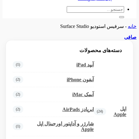
جستجو
برای:
خانه
-
سرفیس استودیو Surface Studio
صافی
دسته‌های محصولات
آیپد iPad
(1)
آیفون iPhone
(2)
آیمک iMac
(2)
اپل
ایرپادز AirPads
(2)
(24)
Apple
شارژر و آداپتور اورجینال اپل
(1)
Apple