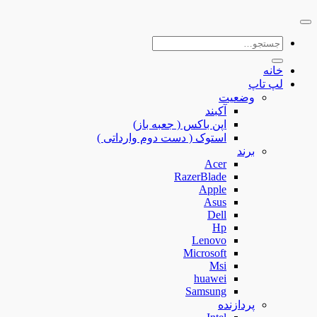
جستجو
برای:
خانه
لپ تاپ
وضعیت
آکبند
اپن باکس ( جعبه باز)
استوک ( دست دوم وارداتی )
برند
Acer
RazerBlade
Apple
Asus
Dell
Hp
Lenovo
Microsoft
Msi
huawei
Samsung
پردازنده