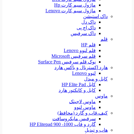
ماژول سیم کارت Hp
ماژول سیم کارت Lenovo
داک استیشن
داک دل
داک اچ پی
داک سرفیس
قلم
قلم HP
قلم لنوو Lenovo
قلم سرفیس Microsoft
نوک قلم سرفیس Surface Pen
هارد اکسترنال و باکس هارد
لنوو Lenovo
کابل و مبدل
کابل HP Elite Pad
کابل و کانکتور هارد
ماوس
ماوس لاجیتک
ماوس لنوو
کیف،قاب و گارد (محافظ)
سرفیس مایکروسافت
گارد و قاب HP Elitepad 900 -1000
هاب و تبدیل