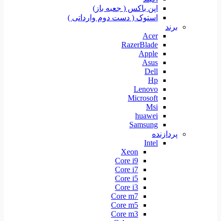
اپن باکس ( جعبه باز)
استوک ( دست دوم وارداتی )
برند
Acer
RazerBlade
Apple
Asus
Dell
Hp
Lenovo
Microsoft
Msi
huawei
Samsung
پردازنده
Intel
Xeon
Core i9
Core i7
Core i5
Core i3
Core m7
Core m5
Core m3