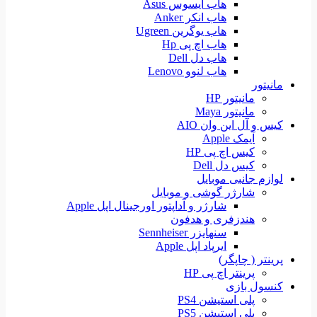
هاب ایسوس Asus
هاب انکر Anker
هاب یوگرین Ugreen
هاب اچ پی Hp
هاب دل Dell
هاب لنوو Lenovo
مانیتور
مانیتور HP
مانیتور Maya
کیس و آل این وان AIO
آیمک Apple
کیس اچ پی HP
کیس دل Dell
لوازم جانبی موبایل
شارژر گوشی و موبایل
شارژر و آداپتور اورجینال اپل Apple
هندزفری و هدفون
سنهایزر Sennheiser
ایرپاد اپل Apple
پرینتر ( چاپگر)
پرینتر اچ پی HP
کنسول بازی
پلی استیشن PS4
پلی استیشن PS5