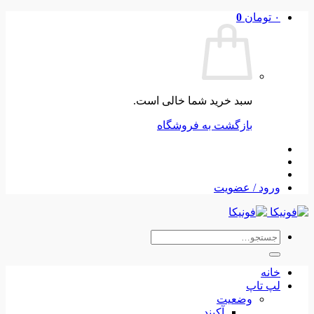
Skip
۰
تومان
0
to
content
سبد خرید شما خالی است.
بازگشت به فروشگاه
ورود / عضویت
جستجو
برای:
خانه
لپ تاپ
وضعیت
آکبند