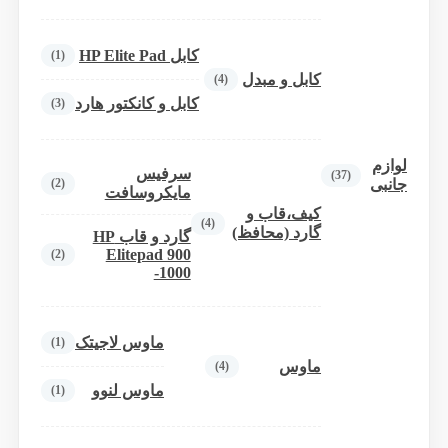
کابل HP Elite Pad
(1)
کابل و مبدل
(4)
کابل و کانکتور هارد
(3)
لوازم
سرفیس
(37)
(2)
جانبی
مایکروسافت
کیف،قاب و
(4)
گارد (محافظ)
گارد و قاب HP
Elitepad 900
(2)
-1000
ماوس لاجیتک
(1)
ماوس
(4)
ماوس لنوو
(1)