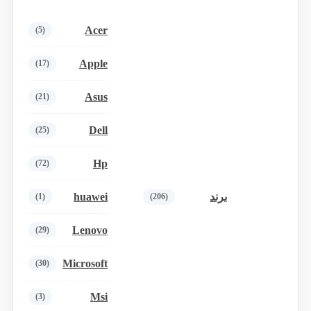
Acer
(5)
Apple
(17)
Asus
(21)
Dell
(25)
Hp
(72)
huawei
برند
(1)
(206)
Lenovo
(29)
Microsoft
(30)
Msi
(3)