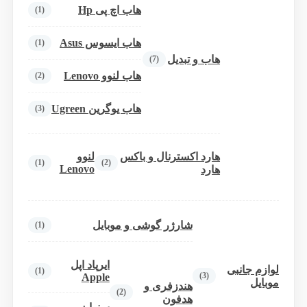
هاب اچ پی Hp
(1)
هاب ایسوس Asus
(1)
هاب و تبدیل
(7)
هاب لنوو Lenovo
(2)
هاب یوگرین Ugreen
(3)
هارد اکسترنال و باکس
لنوو
(1)
(2)
Lenovo
هارد
شارژر گوشی و موبایل
(1)
ایرپاد اپل
لوازم جانبی
(1)
(3)
Apple
موبایل
هندزفری و
(2)
هدفون