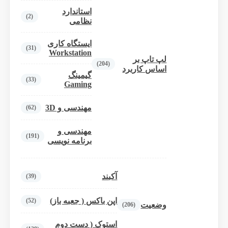
استاندارد
(2)
نظامی
ایستگاه کاری
(31)
Workstation
لپ تاپ بر
(204)
اساس کاربرد
گیمینگ
(33)
Gaming
مهندسی و 3D
(62)
مهندسی و
(191)
برنامه نویسی
آکبند
(39)
اپن باکس ( جعبه باز)
(52)
وضعیت
(206)
استوک ( دست دوم