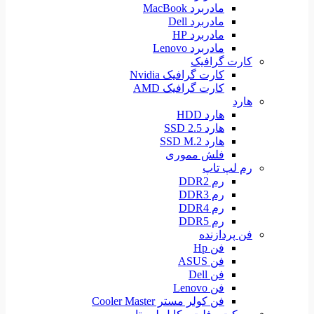
مادربرد MacBook
مادربرد Dell
مادربرد HP
مادربرد Lenovo
کارت گرافیک
کارت گرافیک Nvidia
کارت گرافیک AMD
هارد
هارد HDD
هارد SSD 2.5
هارد SSD M.2
فلش مموری
رم لپ تاپ
رم DDR2
رم DDR3
رم DDR4
رم DDR5
فن پردازنده
فن Hp
فن ASUS
فن Dell
فن Lenovo
فن کولر مستر Cooler Master