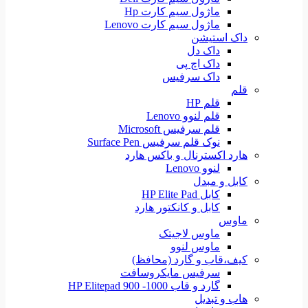
ماژول سیم کارت Hp
ماژول سیم کارت Lenovo
داک استیشن
داک دل
داک اچ پی
داک سرفیس
قلم
قلم HP
قلم لنوو Lenovo
قلم سرفیس Microsoft
نوک قلم سرفیس Surface Pen
هارد اکسترنال و باکس هارد
لنوو Lenovo
کابل و مبدل
کابل HP Elite Pad
کابل و کانکتور هارد
ماوس
ماوس لاجیتک
ماوس لنوو
کیف،قاب و گارد (محافظ)
سرفیس مایکروسافت
گارد و قاب HP Elitepad 900 -1000
هاب و تبدیل