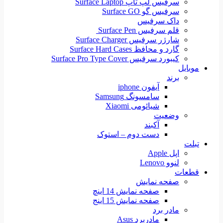
سرفیس لپ تاپ Surface Laptop
سرفیس گو Surface GO
داک سرفیس
قلم سرفیس Surface Pen
شارژر سرفیس Surface Charger
گارد و محافظ Surface Hard Cases
کیبورد سرفیس Surface Pro Type Cover
موبایل
برند
آیفون iphone
سامسونگ Samsung
شیائومی Xiaomi
وضعیت
آکبند
دست دوم – استوک
تبلت
اپل Apple
لنوو Lenovo
قطعات
صفحه نمایش
صفحه نمایش 14 اینچ
صفحه نمایش 15 اینج
مادر برد
مادربرد Asus