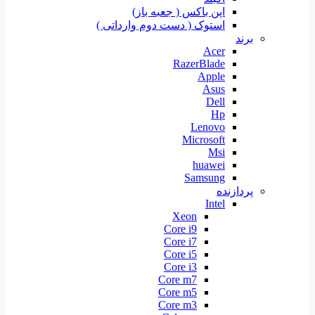
اپن باکس ( جعبه باز)
استوک ( دست دوم وارداتی )
برند
Acer
RazerBlade
Apple
Asus
Dell
Hp
Lenovo
Microsoft
Msi
huawei
Samsung
پردازنده
Intel
Xeon
Core i9
Core i7
Core i5
Core i3
Core m7
Core m5
Core m3