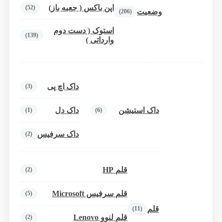
اپن باکس ( جعبه باز)
(52)
وضعیت
(206)
استوک ( دست دوم
(139)
وارداتی )
داک اچ پی
(3)
داک استیشن
داک دل
(1)
(6)
داک سرفیس
(2)
قلم HP
(2)
قلم سرفیس Microsoft
(5)
قلم
(11)
قلم لنوو Lenovo
(2)