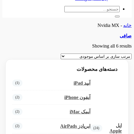
جستجو
برای:
خانه
-
Nvidia MX
صافی
Showing all 6 results
دسته‌های محصولات
آیپد iPad
(1)
آیفون iPhone
(2)
آیمک iMac
(2)
اپل
ایرپادز AirPads
(2)
(24)
Apple