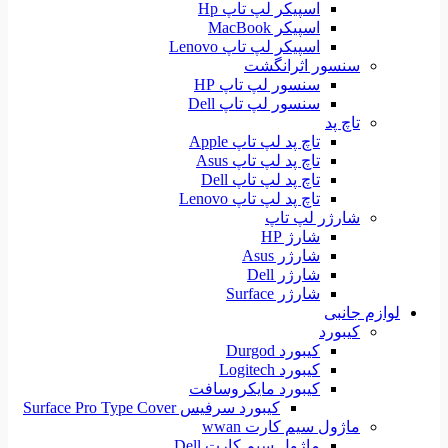
اسپیکر لپ تاپ Hp
اسپیکر MacBook
اسپیکر لپ تاپ Lenovo
سنسور اثرانگشت
سنسور لپ تاپ HP
سنسور لپ تاپ Dell
تاچ پد
تاچ پد لپ تاپ Apple
تاچ پد لپ تاپ Asus
تاچ پد لپ تاپ Dell
تاچ پد لپ تاپ Lenovo
شارژر لپ تاپ
شارژ HP
شارژر Asus
شارژر Dell
شارژر Surface
لوازم جانبی
کیبورد
کیبورد Durgod
کیبورد Logitech
کیبورد مایکروسافت
کیبورد سرفیس Surface Pro Type Cover
ماژول سیم کارت wwan
ماژول سیم کارت Dell