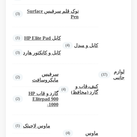
نوک قلم سرفیس Surface
(3)
Pen
کابل HP Elite Pad
(1)
کابل و مبدل
(4)
کابل و کانکتور هارد
(3)
لوازم
سرفیس
(37)
(2)
جانبی
مایکروسافت
کیف،قاب و
(4)
گارد (محافظ)
گارد و قاب HP
Elitepad 900
(2)
-1000
ماوس لاجیتک
(1)
ماوس
(4)