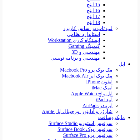
15 اینچ
16 اینچ
17 اینچ
18 اینچ
لپ تاپ بر اساس کاربرد
استاندارد نظامی
ایستگاه کاری Workstation
گیمینگ Gaming
مهندسی و 3D
مهندسی و برنامه نویسی
اپل
مک بوک پرو Macbook Pro
مک بوک ایر Macbook Air
آیفون iPhone
آیمک iMac
اپل واچ Apple Watch
آیپد iPad
ایرپادز AirPads
شارژر و آداپتور اورجینال اپل Apple
مایکروسافت
سرفیس استودیو Surface Studio
سرفیس بوک Surface Book
سرفیس پرو Surface Pro