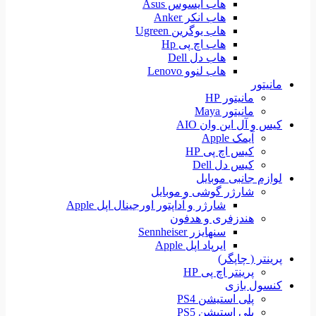
هاب ایسوس Asus
هاب انکر Anker
هاب یوگرین Ugreen
هاب اچ پی Hp
هاب دل Dell
هاب لنوو Lenovo
مانیتور
مانیتور HP
مانیتور Maya
کیس و آل این وان AIO
آیمک Apple
کیس اچ پی HP
کیس دل Dell
لوازم جانبی موبایل
شارژر گوشی و موبایل
شارژر و آداپتور اورجینال اپل Apple
هندزفری و هدفون
سنهایزر Sennheiser
ایرپاد اپل Apple
پرینتر ( چاپگر)
پرینتر اچ پی HP
کنسول بازی
پلی استیشن PS4
پلی استیشن PS5