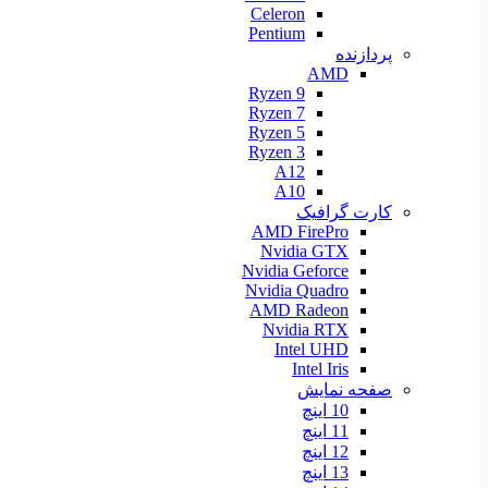
Celeron
Pentium
پردازنده
AMD
Ryzen 9
Ryzen 7
Ryzen 5
Ryzen 3
A12
A10
کارت گرافیک
AMD FirePro
Nvidia GTX
Nvidia Geforce
Nvidia Quadro
AMD Radeon
Nvidia RTX
Intel UHD
Intel Iris
صفحه نمایش
10 اینچ
11 اینچ
12 اینچ
13 اینچ