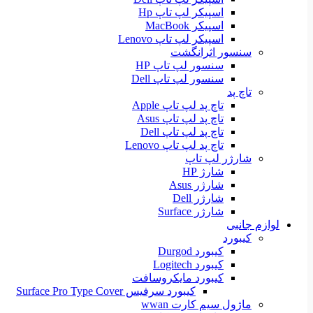
اسپیکر لپ تاپ Hp
اسپیکر MacBook
اسپیکر لپ تاپ Lenovo
سنسور اثرانگشت
سنسور لپ تاپ HP
سنسور لپ تاپ Dell
تاچ پد
تاچ پد لپ تاپ Apple
تاچ پد لپ تاپ Asus
تاچ پد لپ تاپ Dell
تاچ پد لپ تاپ Lenovo
شارژر لپ تاپ
شارژ HP
شارژر Asus
شارژر Dell
شارژر Surface
لوازم جانبی
کیبورد
کیبورد Durgod
کیبورد Logitech
کیبورد مایکروسافت
کیبورد سرفیس Surface Pro Type Cover
ماژول سیم کارت wwan