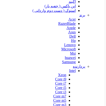
آکبند
اپن باکس ( جعبه باز)
استوک ( دست دوم وارداتی )
برند
Acer
RazerBlade
Apple
Asus
Dell
Hp
Lenovo
Microsoft
Msi
huawei
Samsung
پردازنده
Intel
Xeon
Core i9
Core i7
Core i5
Core i3
Core m7
Core m5
Core m3