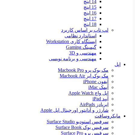
14 اینچ
15 اینچ
16 اینچ
17 اینچ
18 اینچ
لپ تاپ بر اساس کاربرد
استاندارد نظامی
ایستگاه کاری Workstation
گیمینگ Gaming
مهندسی و 3D
مهندسی و برنامه نویسی
اپل
مک بوک پرو Macbook Pro
مک بوک ایر Macbook Air
آیفون iPhone
آیمک iMac
اپل واچ Apple Watch
آیپد iPad
ایرپادز AirPads
شارژر و آداپتور اورجینال اپل Apple
مایکروسافت
سرفیس استودیو Surface Studio
سرفیس بوک Surface Book
سرفیس پرو Surface Pro