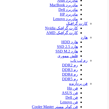
مادربرد Asus
مادربرد MacBook
مادربرد Dell
مادربرد HP
مادربرد Lenovo
کارت گرافیک
کارت گرافیک Nvidia
کارت گرافیک AMD
هارد
هارد HDD
هارد SSD 2.5
هارد SSD M.2
فلش مموری
رم لپ تاپ
رم DDR2
رم DDR3
رم DDR4
رم DDR5
فن پردازنده
فن Hp
فن ASUS
فن Dell
فن Lenovo
فن کولر مستر Cooler Master