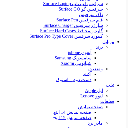
سرفیس لپ تاپ Surface Laptop
سرفیس گو Surface GO
داک سرفیس
قلم سرفیس Surface Pen
شارژر سرفیس Surface Charger
گارد و محافظ Surface Hard Cases
کیبورد سرفیس Surface Pro Type Cover
موبایل
برند
آیفون iphone
سامسونگ Samsung
شیائومی Xiaomi
وضعیت
آکبند
دست دوم – استوک
تبلت
اپل Apple
لنوو Lenovo
قطعات
صفحه نمایش
صفحه نمایش 14 اینچ
صفحه نمایش 15 اینج
مادر برد