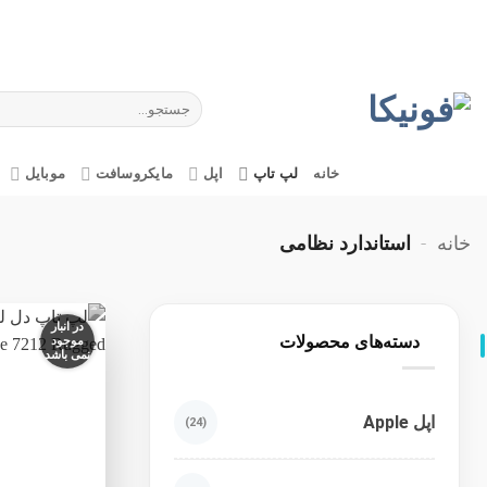
Ski
t
conten
جستجو
برای:
خانه
لپ تاپ
اپل
مایکروسافت
موبایل
خانه
-
استاندارد نظامی
در انبار
دسته‌های محصولات
موجود
نمی باشد
اپل Apple
(24)