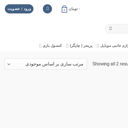
۰
تومان
ورود / عضویت
0
ازم جانبی موبایل
پرینتر ( چاپگر)
کنسول بازی
Showing all 2 res