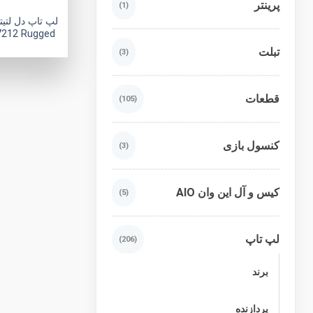
پرینتر
(1)
 7212 Rugged
تبلت
(3)
قطعات
(105)
کنسول بازی
(3)
کیس و آل این وان AIO
(5)
لپ تاپ
(206)
برند
پردازنده