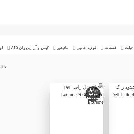
تبلت
قطعات
لوازم جانبی
مانیتور
کیس و آل این وان AIO
لو
ults
در انبار
موجود
نمی باشد
افزودن
افزودن
به
به
علاقه
علاقه
مندی
مندی
ها
ها
+
+