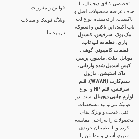
تخصصی کالای دیجیتال، با
قوانین و مقررات
هدف عرضه محصولات اصل و
باکیفیت، ارائه‌دهنده انواع
لپ
وبلاگ فونیکا و مقالات
تاپ آکبند، اپن باکس و استوک
،
درباره ما
مک بوک
،
سرفیس
،
کنسول
بازی
،
قطعات لپ تاپ
،
قطعات کامپیوتر
،
گوشی
موبایل
،
تبلت
،
مانیتور
،
پرینتر
،
کیس اسمبل شده وارداتی
،
داک استیشن
،
ماژول
سیم‌کارت (WWAN)
،
قلم
سرفیس
،
قلم HP
و انواع
لوازم جانبی دیجیتال
است. در
فونیکا می‌توانید مشخصات
فنی، قیمت و ویژگی‌های
محصولات را به‌راحتی مقایسه
کرده و با اطمینان خریدی
سریع، آسان و مطمئن را