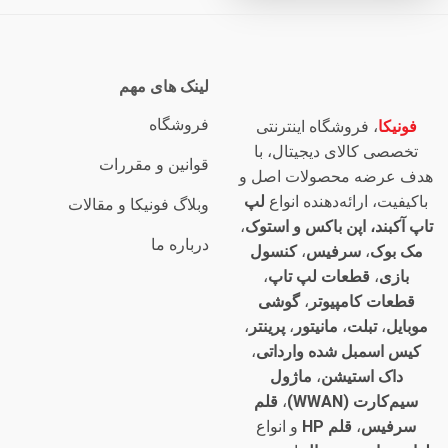
لینک های مهم
فروشگاه
فونیکا
، فروشگاه اینترنتی
تخصصی کالای دیجیتال، با
قوانین و مقررات
هدف عرضه محصولات اصل و
باکیفیت، ارائه‌دهنده انواع
لپ
وبلاگ فونیکا و مقالات
تاپ آکبند، اپن باکس و استوک
،
درباره ما
مک بوک
،
سرفیس
،
کنسول
بازی
،
قطعات لپ تاپ
،
قطعات کامپیوتر
،
گوشی
موبایل
،
تبلت
،
مانیتور
،
پرینتر
،
کیس اسمبل شده وارداتی
،
داک استیشن
،
ماژول
سیم‌کارت (WWAN)
،
قلم
سرفیس
،
قلم HP
و انواع