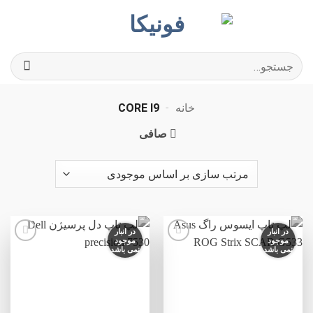
Ski
t
conten
جستجو
برای:
خانه
-
CORE I9
صافی
در انبار
در انبار
موجود
موجود
نمی باشد
نمی باشد
افزودن
افزودن
به
به
علاقه
علاقه
مندی
مندی
ها
ها