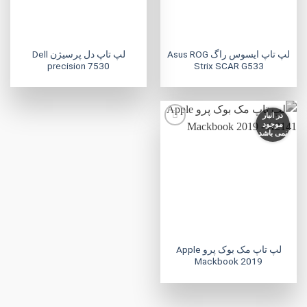
لپ تاپ ایسوس راگ Asus ROG
لپ تاپ دل پرسیژن Dell
precision 7530
Strix SCAR G533
در انبار
موجود
نمی باشد
افزودن
به
علاقه
مندی
ها
لپ تاپ مک بوک پرو Apple
Mackbook 2019