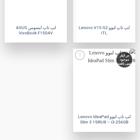
لپ تاپ لنوو Lenovo V15 G2
لپ تاپ ایسوس ASUS
VivoBook F1504V
ITL
در انبار
موجود
نمی باشد
افزودن
به
علاقه
مندی
ها
لپ تاپ لنوو Lenovo IdeaPad
Slim 3 15IRU8 – i3-256GB