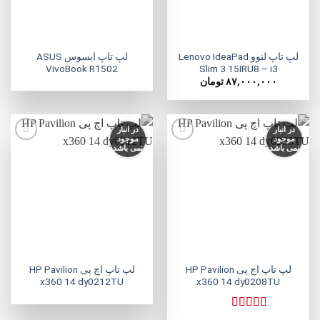
لپ تاپ لنوو Lenovo IdeaPad
لپ تاپ ایسوس ASUS
VivoBook R1502
Slim 3 15IRU8 – i3
۸۷,۰۰۰,۰۰۰
تومان
در انبار
در انبار
موجود
موجود
نمی باشد
نمی باشد
افزودن
افزودن
به
به
علاقه
علاقه
مندی
مندی
ها
ها
لپ تاپ اچ پی HP Pavilion
لپ تاپ اچ پی HP Pavilion
x360 14 dy0212TU
x360 14 dy0208TU
نمره
5
از 5