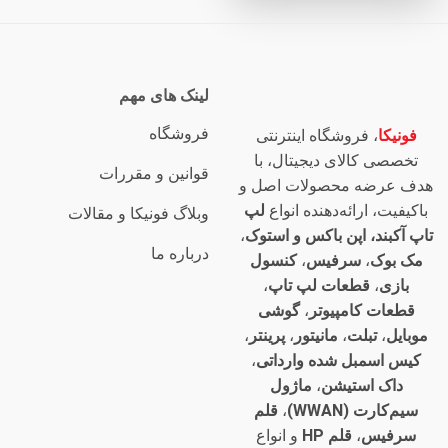
لینک های مهم
فروشگاه
فونیکا
، فروشگاه اینترنتی
تخصصی کالای دیجیتال، با
قوانین و مقررات
هدف عرضه محصولات اصل و
باکیفیت، ارائه‌دهنده انواع
لپ
وبلاگ فونیکا و مقالات
تاپ آکبند، اپن باکس و استوک
،
درباره ما
مک بوک
،
سرفیس
،
کنسول
بازی
،
قطعات لپ تاپ
،
قطعات کامپیوتر
،
گوشی
موبایل
،
تبلت
،
مانیتور
،
پرینتر
،
کیس اسمبل شده وارداتی
،
داک استیشن
،
ماژول
سیم‌کارت (WWAN)
،
قلم
سرفیس
،
قلم HP
و انواع