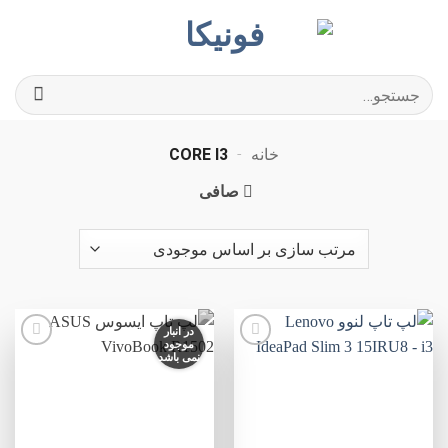
Ski
t
conten
جستجو
برای:
خانه
-
CORE I3
صافی
در انبار
موجود
نمی باشد
افزودن
افزودن
به
به
علاقه
علاقه
مندی
مندی
ها
ها