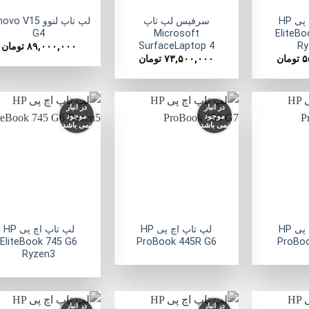
لپ تاپ اچ پی HP
سرفیس لپ تاپ
لپ تاپ لنوو o V15
G4
Microsoft
EliteB
SurfaceLaptop 4
Ry
۸۹,۰۰۰,۰۰۰
تومان
۵
تومان
۷۳,۵۰۰,۰۰۰
تومان
در انبار
در انبار
موجود
موجود
نمی باشد
نمی باشد
افزودن
افزودن
ا
به
به
علاقه
علاقه
ع
مندی
مندی
ها
ها
+
+
لپ تاپ اچ پی HP
لپ تاپ اچ پی HP
لپ تاپ اچ پی HP
EliteBook 745 G6
ProBook 445R G6
ProBoo
Ryzen3
در انبار
در انبار