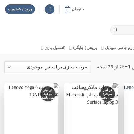
۰
تومان
ورود / عضویت
0
ازم جانبی موبایل
پرینتر ( چاپگر)
کنسول بازی
نتیجه
در انبار
در انبار
موجود
موجود
نمی باشد
نمی باشد
فزودن
افزودن
افزودن
به
به
به
لاقه
علاقه
علاقه
مندی
مندی
مندی
ها
ها
ها
+
+
+