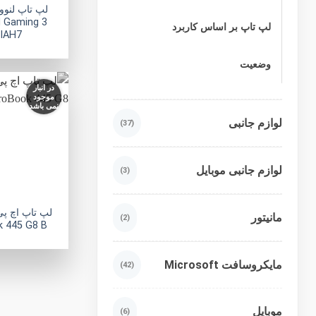
 Gaming 3
لپ تاپ بر اساس کاربرد
IAH7
وضعیت
در انبار
موجود
نمی باشد
لوازم جانبی
(37)
لوازم جانبی موبایل
(3)
مانیتور
(2)
 445 G8 B
مایکروسافت Microsoft
(42)
موبایل
(6)