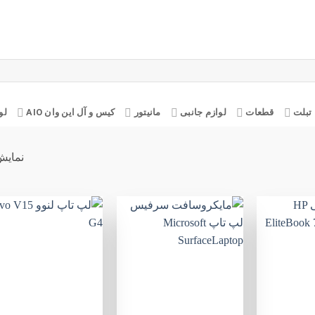
تبلت
قطعات
لوازم جانبی
مانیتور
کیس و آل این وان AIO
لو
نمایش 1–25 از 29 
افزودن
افزودن
ا
به
به
علاقه
علاقه
ع
مندی
مندی
ها
ها
+
+