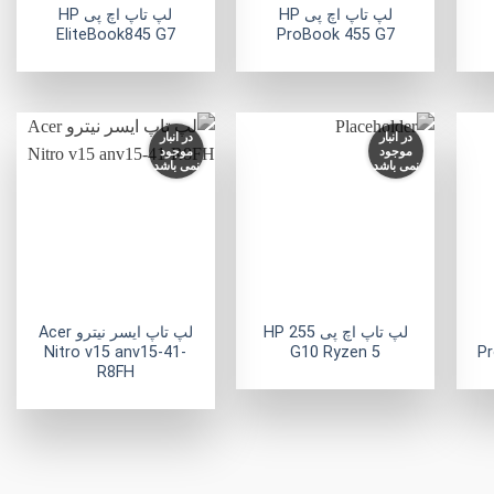
لپ تاپ اچ پی HP
لپ تاپ اچ پی HP
EliteBook845 G7
ProBook 455 G7
در انبار
در انبار
موجود
موجود
نمی باشد
نمی باشد
فزودن
افزودن
افزودن
به
به
به
لاقه
علاقه
علاقه
مندی
مندی
مندی
ها
ها
ها
+
+
+
لپ تاپ اچ پی HP 255
لپ تاپ ایسر نیترو Acer
Nitro v15 anv15-41-
G10 Ryzen 5
Pr
R8FH