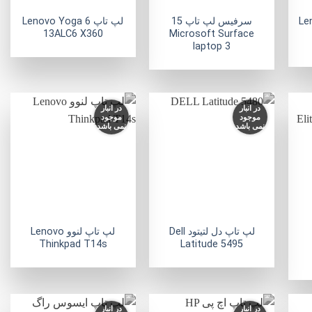
Lenov
سرفیس لپ تاپ 15
لپ تاپ Lenovo Yoga 6
13ALC6 X360
Microsoft Surface
laptop 3
در انبار
در انبار
موجود
موجود
نمی باشد
نمی باشد
فزودن
افزودن
افزودن
به
به
به
لاقه
علاقه
علاقه
مندی
مندی
مندی
ها
ها
ها
+
+
+
لپ تاپ دل لتیتود Dell
لپ تاپ لنوو Lenovo
Thinkpad T14s
Latitude 5495
در انبار
در انبار