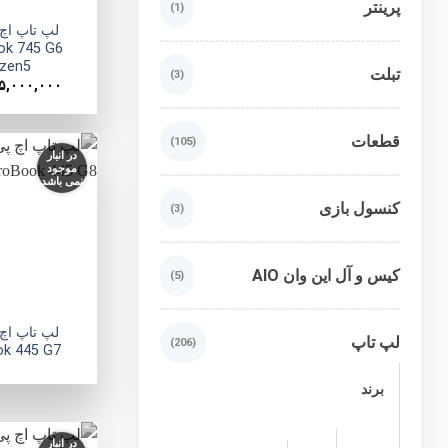
پرینتر
(1)
ook 745 G6
zen5
تبلت
(3)
۵,۰۰۰,۰۰۰
قطعات
(105)
در انبار
موجود
نمی باشد
کنسول بازی
(3)
کیس و آل این وان AIO
(5)
لپ تاپ
(206)
k 445 G7
برند
در انبار