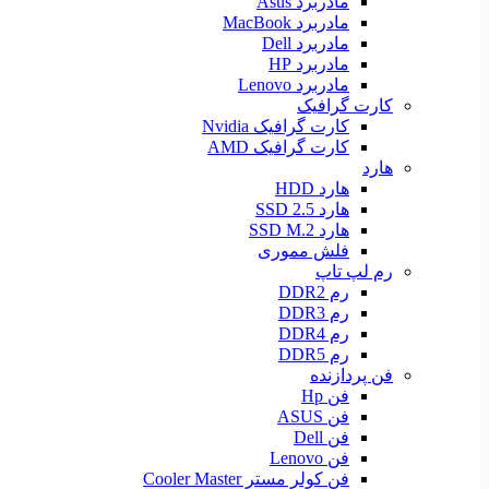
مادربرد Asus
مادربرد MacBook
مادربرد Dell
مادربرد HP
مادربرد Lenovo
کارت گرافیک
کارت گرافیک Nvidia
کارت گرافیک AMD
هارد
هارد HDD
هارد SSD 2.5
هارد SSD M.2
فلش مموری
رم لپ تاپ
رم DDR2
رم DDR3
رم DDR4
رم DDR5
فن پردازنده
فن Hp
فن ASUS
فن Dell
فن Lenovo
فن کولر مستر Cooler Master