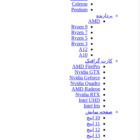
Celeron
Pentium
پردازنده
AMD
Ryzen 9
Ryzen 7
Ryzen 5
Ryzen 3
A12
A10
کارت گرافیک
AMD FirePro
Nvidia GTX
Nvidia Geforce
Nvidia Quadro
AMD Radeon
Nvidia RTX
Intel UHD
Intel Iris
صفحه نمایش
10 اینچ
11 اینچ
12 اینچ
13 اینچ