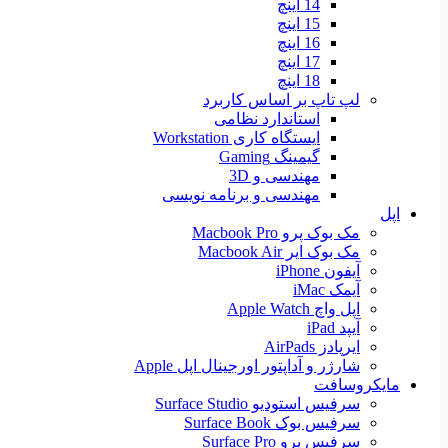
14 اینچ
15 اینچ
16 اینچ
17 اینچ
18 اینچ
لپ تاپ بر اساس کاربرد
استاندارد نظامی
ایستگاه کاری Workstation
گیمینگ Gaming
مهندسی و 3D
مهندسی و برنامه نویسی
اپل
مک بوک پرو Macbook Pro
مک بوک ایر Macbook Air
آیفون iPhone
آیمک iMac
اپل واچ Apple Watch
آیپد iPad
ایرپادز AirPads
شارژر و آداپتور اورجینال اپل Apple
مایکروسافت
سرفیس استودیو Surface Studio
سرفیس بوک Surface Book
سرفیس پرو Surface Pro