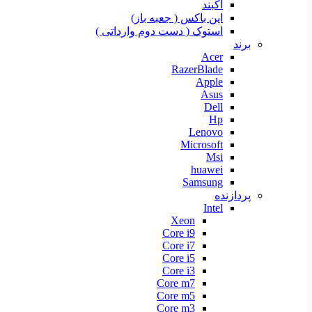
آکبند
اپن باکس ( جعبه باز)
استوک ( دست دوم وارداتی )
برند
Acer
RazerBlade
Apple
Asus
Dell
Hp
Lenovo
Microsoft
Msi
huawei
Samsung
پردازنده
Intel
Xeon
Core i9
Core i7
Core i5
Core i3
Core m7
Core m5
Core m3