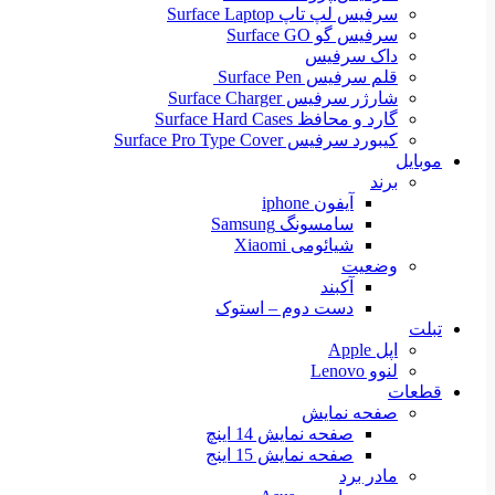
سرفیس لپ تاپ Surface Laptop
سرفیس گو Surface GO
داک سرفیس
قلم سرفیس Surface Pen
شارژر سرفیس Surface Charger
گارد و محافظ Surface Hard Cases
کیبورد سرفیس Surface Pro Type Cover
موبایل
برند
آیفون iphone
سامسونگ Samsung
شیائومی Xiaomi
وضعیت
آکبند
دست دوم – استوک
تبلت
اپل Apple
لنوو Lenovo
قطعات
صفحه نمایش
صفحه نمایش 14 اینچ
صفحه نمایش 15 اینج
مادر برد