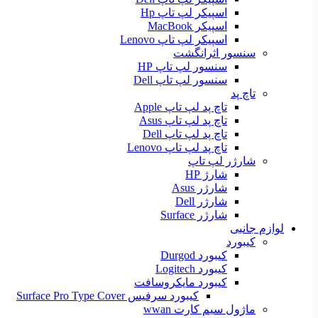
اسپیکر لپ تاپ Hp
اسپیکر MacBook
اسپیکر لپ تاپ Lenovo
سنسور اثرانگشت
سنسور لپ تاپ HP
سنسور لپ تاپ Dell
تاچ پد
تاچ پد لپ تاپ Apple
تاچ پد لپ تاپ Asus
تاچ پد لپ تاپ Dell
تاچ پد لپ تاپ Lenovo
شارژر لپ تاپ
شارژ HP
شارژر Asus
شارژر Dell
شارژر Surface
لوازم جانبی
کیبورد
کیبورد Durgod
کیبورد Logitech
کیبورد مایکروسافت
کیبورد سرفیس Surface Pro Type Cover
ماژول سیم کارت wwan