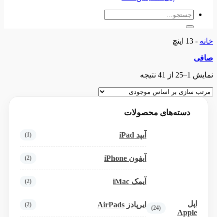
جستجو
برای:
خانه
-
13 اینچ
صافی
نمایش 1–25 از 41 نتیجه
دسته‌های محصولات
آیپد iPad
(1)
آیفون iPhone
(2)
آیمک iMac
(2)
اپل
ایرپادز AirPads
(2)
(24)
Apple