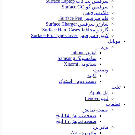
سرفیس لپ تاپ Surface Laptop
سرفیس گو Surface GO
داک سرفیس
قلم سرفیس Surface Pen
شارژر سرفیس Surface Charger
گارد و محافظ Surface Hard Cases
کیبورد سرفیس Surface Pro Type Cover
موبایل
برند
آیفون iphone
سامسونگ Samsung
شیائومی Xiaomi
وضعیت
آکبند
دست دوم – استوک
تبلت
اپل Apple
لنوو Lenovo
قطعات
صفحه نمایش
صفحه نمایش 14 اینچ
صفحه نمایش 15 اینج
مادر برد
مادربرد Asus