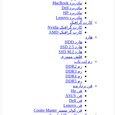
مادربرد MacBook
مادربرد Dell
مادربرد HP
مادربرد Lenovo
کارت گرافیک
کارت گرافیک Nvidia
کارت گرافیک AMD
هارد
هارد HDD
هارد SSD 2.5
هارد SSD M.2
فلش مموری
رم لپ تاپ
رم DDR2
رم DDR3
رم DDR4
رم DDR5
فن پردازنده
فن Hp
فن ASUS
فن Dell
فن Lenovo
فن کولر مستر Cooler Master