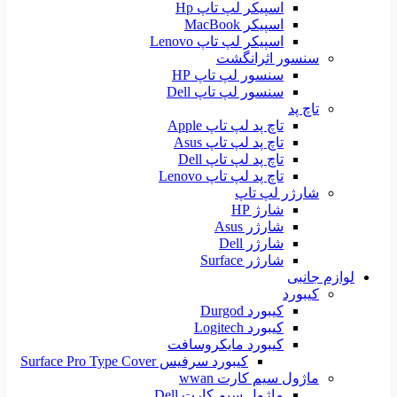
اسپیکر لپ تاپ Hp
اسپیکر MacBook
اسپیکر لپ تاپ Lenovo
سنسور اثرانگشت
سنسور لپ تاپ HP
سنسور لپ تاپ Dell
تاچ پد
تاچ پد لپ تاپ Apple
تاچ پد لپ تاپ Asus
تاچ پد لپ تاپ Dell
تاچ پد لپ تاپ Lenovo
شارژر لپ تاپ
شارژ HP
شارژر Asus
شارژر Dell
شارژر Surface
لوازم جانبی
کیبورد
کیبورد Durgod
کیبورد Logitech
کیبورد مایکروسافت
کیبورد سرفیس Surface Pro Type Cover
ماژول سیم کارت wwan
ماژول سیم کارت Dell