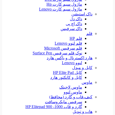
ماژول سیم کارت Hp
ماژول سیم کارت Lenovo
داک استیشن
داک دل
داک اچ پی
داک سرفیس
قلم
قلم HP
قلم لنوو Lenovo
قلم سرفیس Microsoft
نوک قلم سرفیس Surface Pen
هارد اکسترنال و باکس هارد
لنوو Lenovo
کابل و مبدل
کابل HP Elite Pad
کابل و کانکتور هارد
ماوس
ماوس لاجیتک
ماوس لنوو
کیف،قاب و گارد (محافظ)
سرفیس مایکروسافت
گارد و قاب HP Elitepad 900 -1000
هاب و تبدیل