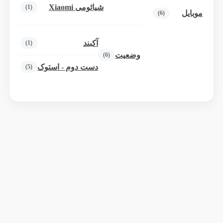
شیائومی Xiaomi
(1)
موبایل
(6)
آکبند
(1)
وضعیت
(6)
دست دوم - استوک
(5)