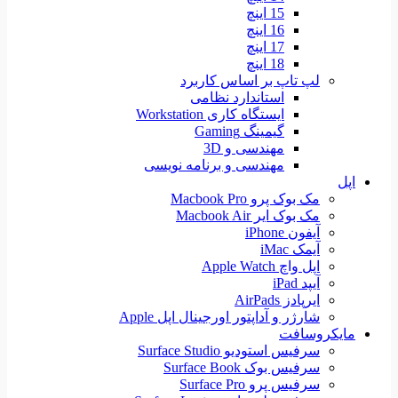
15 اینچ
16 اینچ
17 اینچ
18 اینچ
لپ تاپ بر اساس کاربرد
استاندارد نظامی
ایستگاه کاری Workstation
گیمینگ Gaming
مهندسی و 3D
مهندسی و برنامه نویسی
اپل
مک بوک پرو Macbook Pro
مک بوک ایر Macbook Air
آیفون iPhone
آیمک iMac
اپل واچ Apple Watch
آیپد iPad
ایرپادز AirPads
شارژر و آداپتور اورجینال اپل Apple
مایکروسافت
سرفیس استودیو Surface Studio
سرفیس بوک Surface Book
سرفیس پرو Surface Pro