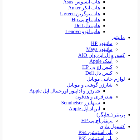
هاب ایسوس Asus
هاب انکر Anker
هاب یوگرین Ugreen
هاب اچ پی Hp
هاب دل Dell
هاب لنوو Lenovo
مانیتور
مانیتور HP
مانیتور Maya
کیس و آل این وان AIO
آیمک Apple
کیس اچ پی HP
کیس دل Dell
لوازم جانبی موبایل
شارژر گوشی و موبایل
شارژر و آداپتور اورجینال اپل Apple
هندزفری و هدفون
سنهایزر Sennheiser
ایرپاد اپل Apple
پرینتر ( چاپگر)
پرینتر اچ پی HP
کنسول بازی
پلی استیشن PS4
پلی استیشن PS5