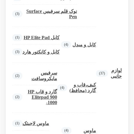
نوک قلم سرفیس Surface
(3)
Pen
کابل HP Elite Pad
(1)
کابل و مبدل
(4)
کابل و کانکتور هارد
(3)
لوازم
سرفیس
(37)
(2)
جانبی
مایکروسافت
کیف،قاب و
(4)
گارد (محافظ)
گارد و قاب HP
Elitepad 900
(2)
-1000
ماوس لاجیتک
(1)
ماوس
(4)