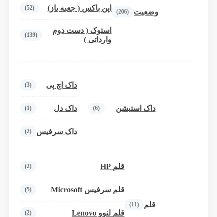
اپن باکس ( جعبه باز)
(52)
وضعیت
(206)
استوک ( دست دوم
(139)
وارداتی )
داک اچ پی
(3)
داک استیشن
داک دل
(1)
(6)
داک سرفیس
(2)
قلم HP
(2)
قلم سرفیس Microsoft
(5)
قلم
(11)
قلم لنوو Lenovo
(2)