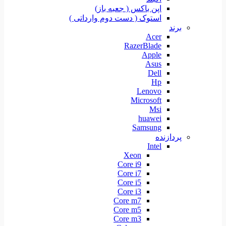
اپن باکس ( جعبه باز)
استوک ( دست دوم وارداتی )
برند
Acer
RazerBlade
Apple
Asus
Dell
Hp
Lenovo
Microsoft
Msi
huawei
Samsung
پردازنده
Intel
Xeon
Core i9
Core i7
Core i5
Core i3
Core m7
Core m5
Core m3