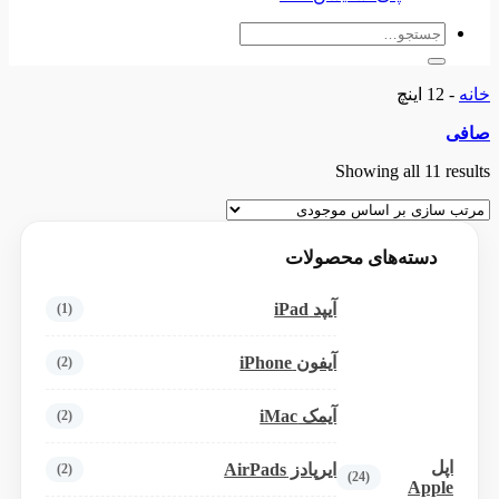
جستجو
برای:
خانه
-
12 اینچ
صافی
Showing all 11 results
دسته‌های محصولات
آیپد iPad
(1)
آیفون iPhone
(2)
آیمک iMac
(2)
اپل
ایرپادز AirPads
(2)
(24)
Apple