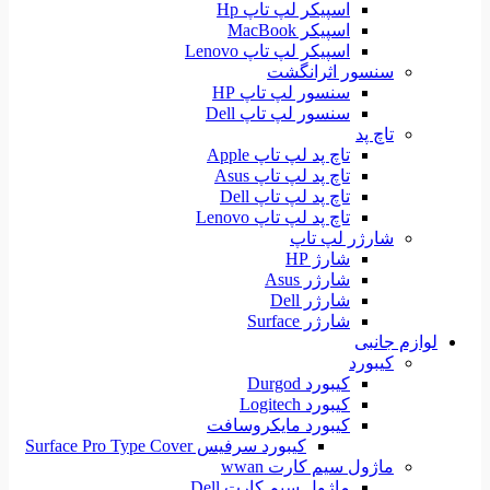
اسپیکر لپ تاپ Hp
اسپیکر MacBook
اسپیکر لپ تاپ Lenovo
سنسور اثرانگشت
سنسور لپ تاپ HP
سنسور لپ تاپ Dell
تاچ پد
تاچ پد لپ تاپ Apple
تاچ پد لپ تاپ Asus
تاچ پد لپ تاپ Dell
تاچ پد لپ تاپ Lenovo
شارژر لپ تاپ
شارژ HP
شارژر Asus
شارژر Dell
شارژر Surface
لوازم جانبی
کیبورد
کیبورد Durgod
کیبورد Logitech
کیبورد مایکروسافت
کیبورد سرفیس Surface Pro Type Cover
ماژول سیم کارت wwan
ماژول سیم کارت Dell