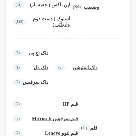
اپن باکس ( جعبه باز)
(52)
وضعیت
(206)
استوک ( دست دوم
(139)
وارداتی )
داک اچ پی
(3)
داک استیشن
داک دل
(1)
(6)
داک سرفیس
(2)
قلم HP
(2)
قلم سرفیس Microsoft
(5)
قلم
(11)
قلم لنوو Lenovo
(2)