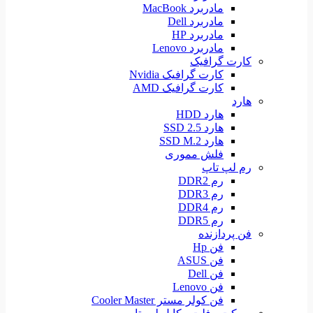
مادربرد MacBook
مادربرد Dell
مادربرد HP
مادربرد Lenovo
کارت گرافیک
کارت گرافیک Nvidia
کارت گرافیک AMD
هارد
هارد HDD
هارد SSD 2.5
هارد SSD M.2
فلش مموری
رم لپ تاپ
رم DDR2
رم DDR3
رم DDR4
رم DDR5
فن پردازنده
فن Hp
فن ASUS
فن Dell
فن Lenovo
فن کولر مستر Cooler Master