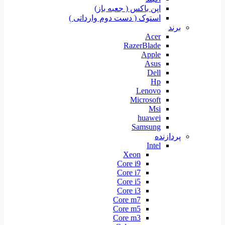
اپن باکس ( جعبه باز)
استوک ( دست دوم وارداتی )
برند
Acer
RazerBlade
Apple
Asus
Dell
Hp
Lenovo
Microsoft
Msi
huawei
Samsung
پردازنده
Intel
Xeon
Core i9
Core i7
Core i5
Core i3
Core m7
Core m5
Core m3