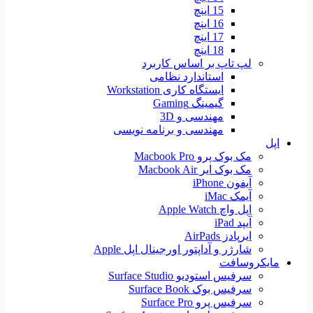
15 اینچ
16 اینچ
17 اینچ
18 اینچ
لپ تاپ بر اساس کاربرد
استاندارد نظامی
ایستگاه کاری Workstation
گیمینگ Gaming
مهندسی و 3D
مهندسی و برنامه نویسی
اپل
مک بوک پرو Macbook Pro
مک بوک ایر Macbook Air
آیفون iPhone
آیمک iMac
اپل واچ Apple Watch
آیپد iPad
ایرپادز AirPads
شارژر و آداپتور اورجینال اپل Apple
مایکروسافت
سرفیس استودیو Surface Studio
سرفیس بوک Surface Book
سرفیس پرو Surface Pro