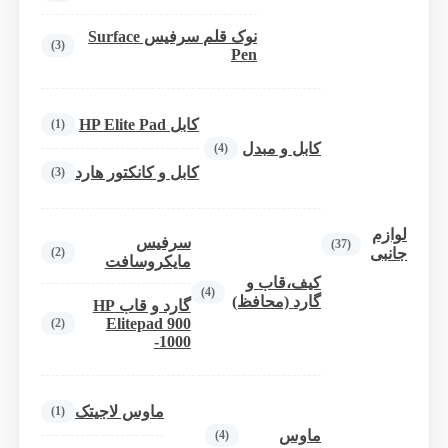
نوک قلم سرفیس Surface
(3)
Pen
کابل HP Elite Pad
(1)
کابل و مبدل
(4)
کابل و کانکتور هارد
(3)
لوازم
سرفیس
(37)
(2)
جانبی
مایکروسافت
کیف،قاب و
(4)
گارد (محافظ)
گارد و قاب HP
Elitepad 900
(2)
-1000
ماوس لاجیتک
(1)
ماوس
(4)