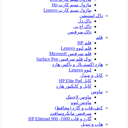
ماژول سیم کارت Hp
ماژول سیم کارت Lenovo
داک استیشن
داک دل
داک اچ پی
داک سرفیس
قلم
قلم HP
قلم لنوو Lenovo
قلم سرفیس Microsoft
نوک قلم سرفیس Surface Pen
هارد اکسترنال و باکس هارد
لنوو Lenovo
کابل و مبدل
کابل HP Elite Pad
کابل و کانکتور هارد
ماوس
ماوس لاجیتک
ماوس لنوو
کیف،قاب و گارد (محافظ)
سرفیس مایکروسافت
گارد و قاب HP Elitepad 900 -1000
هاب و تبدیل