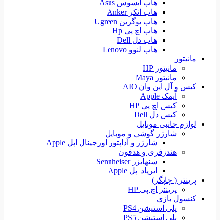
هاب ایسوس Asus
هاب انکر Anker
هاب یوگرین Ugreen
هاب اچ پی Hp
هاب دل Dell
هاب لنوو Lenovo
مانیتور
مانیتور HP
مانیتور Maya
کیس و آل این وان AIO
آیمک Apple
کیس اچ پی HP
کیس دل Dell
لوازم جانبی موبایل
شارژر گوشی و موبایل
شارژر و آداپتور اورجینال اپل Apple
هندزفری و هدفون
سنهایزر Sennheiser
ایرپاد اپل Apple
پرینتر ( چاپگر)
پرینتر اچ پی HP
کنسول بازی
پلی استیشن PS4
پلی استیشن PS5