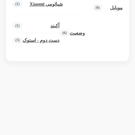
شیائومی Xiaomi
(1)
موبایل
(6)
آکبند
(1)
وضعیت
(6)
دست دوم - استوک
(5)