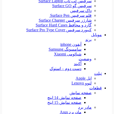
سرفیس لپ تاپ Surface Laptop
سرفیس گو Surface GO
داک سرفیس
قلم سرفیس Surface Pen
شارژر سرفیس Surface Charger
گارد و محافظ Surface Hard Cases
کیبورد سرفیس Surface Pro Type Cover
موبایل
برند
آیفون iphone
سامسونگ Samsung
شیائومی Xiaomi
وضعیت
آکبند
دست دوم – استوک
تبلت
اپل Apple
لنوو Lenovo
قطعات
صفحه نمایش
صفحه نمایش 14 اینچ
صفحه نمایش 15 اینج
مادر برد
مادربرد Asus