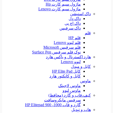
ماژول سیم کارت Hp
ماژول سیم کارت Lenovo
داک استیشن
داک دل
داک اچ پی
داک سرفیس
قلم
قلم HP
قلم لنوو Lenovo
قلم سرفیس Microsoft
نوک قلم سرفیس Surface Pen
هارد اکسترنال و باکس هارد
لنوو Lenovo
کابل و مبدل
کابل HP Elite Pad
کابل و کانکتور هارد
ماوس
ماوس لاجیتک
ماوس لنوو
کیف،قاب و گارد (محافظ)
سرفیس مایکروسافت
گارد و قاب HP Elitepad 900 -1000
هاب و تبدیل