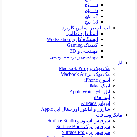
15 اینچ
16 اینچ
17 اینچ
18 اینچ
لپ تاپ بر اساس کاربرد
استاندارد نظامی
ایستگاه کاری Workstation
گیمینگ Gaming
مهندسی و 3D
مهندسی و برنامه نویسی
اپل
مک بوک پرو Macbook Pro
مک بوک ایر Macbook Air
آیفون iPhone
آیمک iMac
اپل واچ Apple Watch
آیپد iPad
ایرپادز AirPads
شارژر و آداپتور اورجینال اپل Apple
مایکروسافت
سرفیس استودیو Surface Studio
سرفیس بوک Surface Book
سرفیس پرو Surface Pro