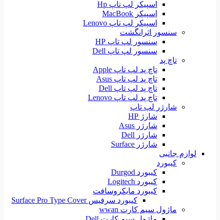
اسپیکر لپ تاپ Hp
اسپیکر MacBook
اسپیکر لپ تاپ Lenovo
سنسور اثرانگشت
سنسور لپ تاپ HP
سنسور لپ تاپ Dell
تاچ پد
تاچ پد لپ تاپ Apple
تاچ پد لپ تاپ Asus
تاچ پد لپ تاپ Dell
تاچ پد لپ تاپ Lenovo
شارژر لپ تاپ
شارژ HP
شارژر Asus
شارژر Dell
شارژر Surface
لوازم جانبی
کیبورد
کیبورد Durgod
کیبورد Logitech
کیبورد مایکروسافت
کیبورد سرفیس Surface Pro Type Cover
ماژول سیم کارت wwan
ماژول سیم کارت Dell