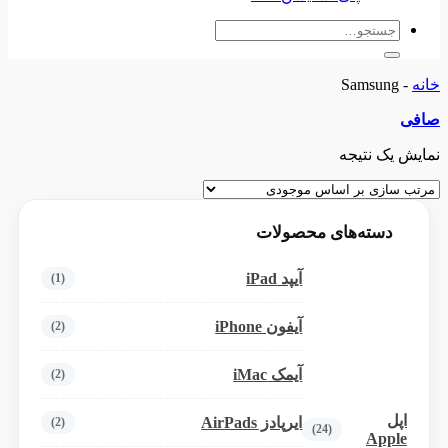
جستجو
برای:
خانه
-
Samsung
صافی
نمایش یک نتیجه
دسته‌های محصولات
آیپد iPad
(1)
آیفون iPhone
(2)
آیمک iMac
(2)
اپل
ایرپادز AirPads
(2)
(24)
Apple