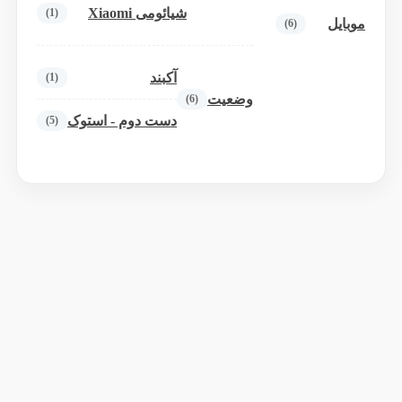
شیائومی Xiaomi
(1)
موبایل
(6)
آکبند
(1)
وضعیت
(6)
دست دوم - استوک
(5)