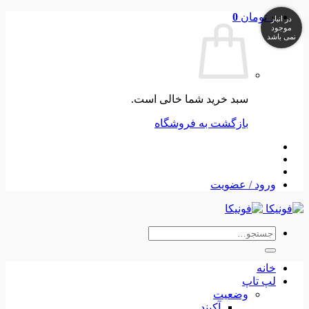
Skip
۰
تومان
0
در انبار
to
موجود
نمی باشد
content
سبد خرید شما خالی است.
بازگشت به فروشگاه
ورود / عضویت
جستجو
برای:
خانه
لپ تاپ
وضعیت
آکبند