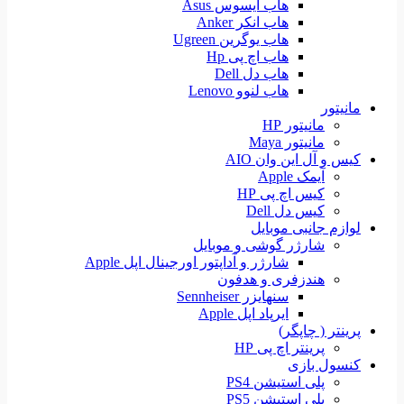
هاب ایسوس Asus
هاب انکر Anker
هاب یوگرین Ugreen
هاب اچ پی Hp
هاب دل Dell
هاب لنوو Lenovo
مانیتور
مانیتور HP
مانیتور Maya
کیس و آل این وان AIO
آیمک Apple
کیس اچ پی HP
کیس دل Dell
لوازم جانبی موبایل
شارژر گوشی و موبایل
شارژر و آداپتور اورجینال اپل Apple
هندزفری و هدفون
سنهایزر Sennheiser
ایرپاد اپل Apple
پرینتر ( چاپگر)
پرینتر اچ پی HP
کنسول بازی
پلی استیشن PS4
پلی استیشن PS5