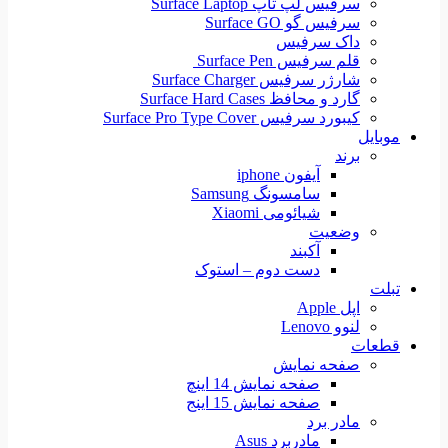
سرفیس لپ تاپ Surface Laptop
سرفیس گو Surface GO
داک سرفیس
قلم سرفیس Surface Pen
شارژر سرفیس Surface Charger
گارد و محافظ Surface Hard Cases
کیبورد سرفیس Surface Pro Type Cover
موبایل
برند
آیفون iphone
سامسونگ Samsung
شیائومی Xiaomi
وضعیت
آکبند
دست دوم – استوک
تبلت
اپل Apple
لنوو Lenovo
قطعات
صفحه نمایش
صفحه نمایش 14 اینچ
صفحه نمایش 15 اینج
مادر برد
مادربرد Asus