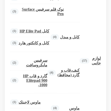
نوک قلم سرفیس Surface
(3)
Pen
کابل HP Elite Pad
(1)
کابل و مبدل
(4)
کابل و کانکتور هارد
(3)
لوازم
سرفیس
(37)
(2)
جانبی
مایکروسافت
کیف،قاب و
(4)
گارد (محافظ)
گارد و قاب HP
Elitepad 900
(2)
-1000
ماوس لاجیتک
(1)
ماوس
(4)