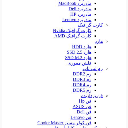
مادربرد MacBook
مادربرد Dell
مادربرد HP
مادربرد Lenovo
کارت گرافیک
کارت گرافیک Nvidia
کارت گرافیک AMD
هارد
هارد HDD
هارد SSD 2.5
هارد SSD M.2
فلش مموری
رم لپ تاپ
رم DDR2
رم DDR3
رم DDR4
رم DDR5
فن پردازنده
فن Hp
فن ASUS
فن Dell
فن Lenovo
فن کولر مستر Cooler Master