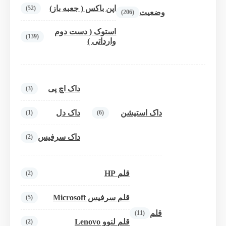
اپن باکس ( جعبه باز)
(52)
وضعیت
(206)
استوک ( دست دوم
(139)
وارداتی )
داک اچ پی
(3)
داک استیشن
داک دل
(1)
(6)
داک سرفیس
(2)
قلم HP
(2)
قلم سرفیس Microsoft
(5)
قلم
(11)
قلم لنوو Lenovo
(2)