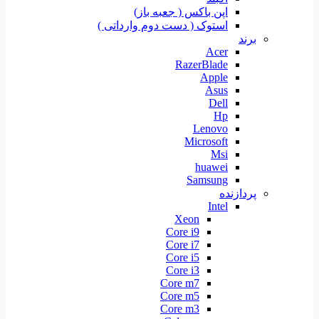
اپن باکس ( جعبه باز)
استوک ( دست دوم وارداتی )
برند
Acer
RazerBlade
Apple
Asus
Dell
Hp
Lenovo
Microsoft
Msi
huawei
Samsung
پردازنده
Intel
Xeon
Core i9
Core i7
Core i5
Core i3
Core m7
Core m5
Core m3