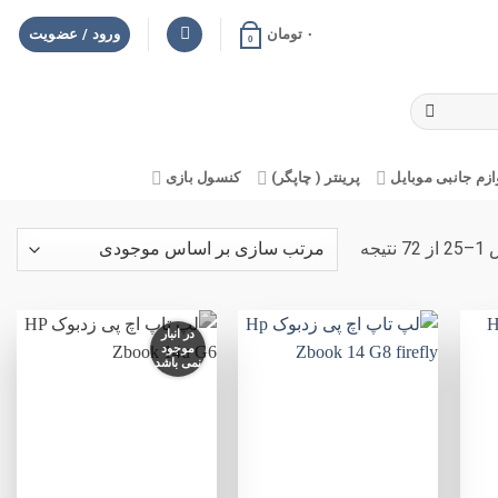
۰
تومان
ورود / عضویت
0
ازم جانبی موبایل
پرینتر ( چاپگر)
کنسول بازی
نتیجه
در انبار
موجود
نمی باشد
فزودن
افزودن
افزودن
به
به
به
لاقه
علاقه
علاقه
مندی
مندی
مندی
ها
ها
ها
+
+
+