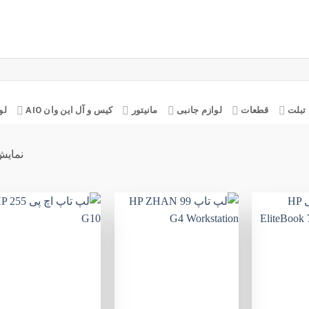
تبلت
قطعات
لوازم جانبی
مانیتور
کیس و آل این وان AIO
لو
نمایش 1–25 از 72 
افزودن
افزودن
ا
به
به
علاقه
علاقه
ع
مندی
مندی
ها
ها
+
+