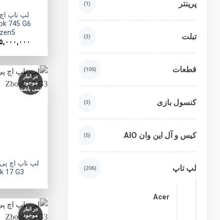
پرینتر
(1)
ook 745 G6
zen5
تبلت
(3)
۵,۰۰۰,۰۰۰
قطعات
(105)
در انبار
موجود
نمی باشد
کنسول بازی
(3)
کیس و آل این وان AIO
(5)
لپ تاپ
(206)
k 17 G3
Acer
در انبار
موجود