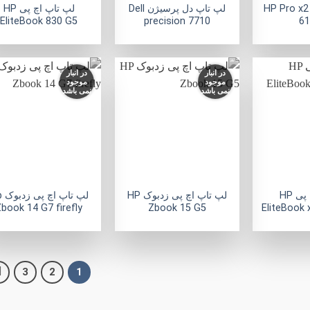
لپ تاپ اچ پی HP Pro x2
لپ تاپ دل پرسیژن Dell
لپ تاپ اچ پی HP
EliteBook 830 G5
precision 7710
61
در انبار
در انبار
موجود
موجود
نمی باشد
نمی باشد
افزودن
افزودن
ا
به
به
علاقه
علاقه
ع
مندی
مندی
ها
ها
+
+
لپ تاپ اچ پی HP
لپ تاپ اچ پی زدبوک HP
لپ 
book 14 G7 firefly
Zbook 15 G5
EliteBook
3
2
1