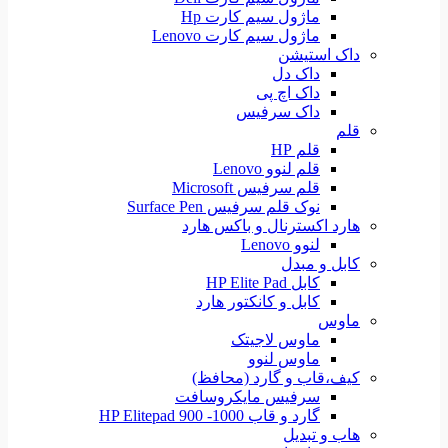
ماژول سیم کارت Hp
ماژول سیم کارت Lenovo
داک استیشن
داک دل
داک اچ پی
داک سرفیس
قلم
قلم HP
قلم لنوو Lenovo
قلم سرفیس Microsoft
نوک قلم سرفیس Surface Pen
هارد اکسترنال و باکس هارد
لنوو Lenovo
کابل و مبدل
کابل HP Elite Pad
کابل و کانکتور هارد
ماوس
ماوس لاجیتک
ماوس لنوو
کیف،قاب و گارد (محافظ)
سرفیس مایکروسافت
گارد و قاب HP Elitepad 900 -1000
هاب و تبدیل