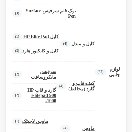
نوک قلم سرفیس Surface
(3)
Pen
کابل HP Elite Pad
(1)
کابل و مبدل
(4)
کابل و کانکتور هارد
(3)
لوازم
سرفیس
(37)
(2)
جانبی
مایکروسافت
کیف،قاب و
(4)
گارد (محافظ)
گارد و قاب HP
Elitepad 900
(2)
-1000
ماوس لاجیتک
(1)
ماوس
(4)