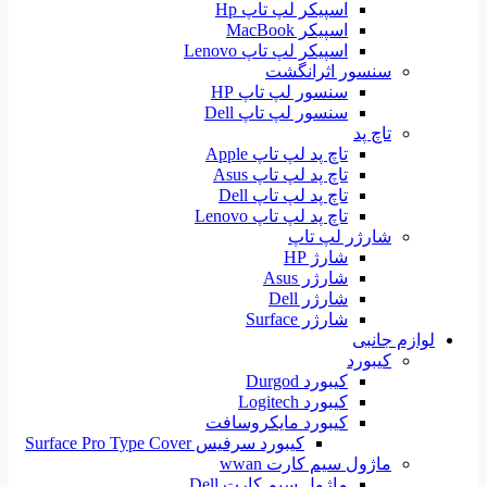
اسپیکر لپ تاپ Hp
اسپیکر MacBook
اسپیکر لپ تاپ Lenovo
سنسور اثرانگشت
سنسور لپ تاپ HP
سنسور لپ تاپ Dell
تاچ پد
تاچ پد لپ تاپ Apple
تاچ پد لپ تاپ Asus
تاچ پد لپ تاپ Dell
تاچ پد لپ تاپ Lenovo
شارژر لپ تاپ
شارژ HP
شارژر Asus
شارژر Dell
شارژر Surface
لوازم جانبی
کیبورد
کیبورد Durgod
کیبورد Logitech
کیبورد مایکروسافت
کیبورد سرفیس Surface Pro Type Cover
ماژول سیم کارت wwan
ماژول سیم کارت Dell