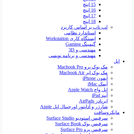
15 اینچ
16 اینچ
17 اینچ
18 اینچ
لپ تاپ بر اساس کاربرد
استاندارد نظامی
ایستگاه کاری Workstation
گیمینگ Gaming
مهندسی و 3D
مهندسی و برنامه نویسی
اپل
مک بوک پرو Macbook Pro
مک بوک ایر Macbook Air
آیفون iPhone
آیمک iMac
اپل واچ Apple Watch
آیپد iPad
ایرپادز AirPads
شارژر و آداپتور اورجینال اپل Apple
مایکروسافت
سرفیس استودیو Surface Studio
سرفیس بوک Surface Book
سرفیس پرو Surface Pro