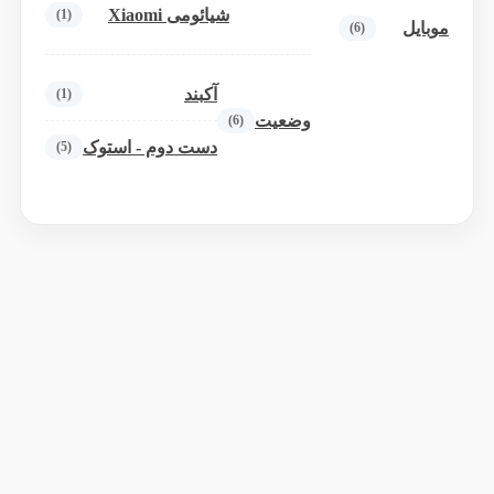
شیائومی Xiaomi
(1)
موبایل
(6)
آکبند
(1)
وضعیت
(6)
دست دوم - استوک
(5)