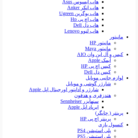
هاب ایسوس Asus
هاب انکر Anker
هاب یوگرین Ugreen
هاب اچ پی Hp
هاب دل Dell
هاب لنوو Lenovo
مانیتور
مانیتور HP
مانیتور Maya
کیس و آل این وان AIO
آیمک Apple
کیس اچ پی HP
کیس دل Dell
لوازم جانبی موبایل
شارژر گوشی و موبایل
شارژر و آداپتور اورجینال اپل Apple
هندزفری و هدفون
سنهایزر Sennheiser
ایرپاد اپل Apple
پرینتر ( چاپگر)
پرینتر اچ پی HP
کنسول بازی
پلی استیشن PS4
پلی استیشن PS5