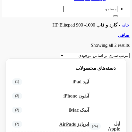
جستجو
برای:
خانه
-
گارد و قاب HP Elitepad 900 -1000
صافی
Showing all 2 results
دسته‌های محصولات
آیپد iPad
(1)
آیفون iPhone
(2)
آیمک iMac
(2)
اپل
ایرپادز AirPads
(2)
(24)
Apple