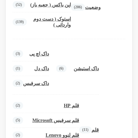
اپن باکس ( جعبه باز)
(52)
وضعیت
(206)
استوک ( دست دوم
(139)
وارداتی )
داک اچ پی
(3)
داک استیشن
داک دل
(1)
(6)
داک سرفیس
(2)
قلم HP
(2)
قلم سرفیس Microsoft
(5)
قلم
(11)
قلم لنوو Lenovo
(2)