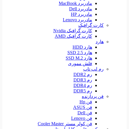
مادربرد MacBook
مادربرد Dell
مادربرد HP
مادربرد Lenovo
کارت گرافیک
کارت گرافیک Nvidia
کارت گرافیک AMD
هارد
هارد HDD
هارد SSD 2.5
هارد SSD M.2
فلش مموری
رم لپ تاپ
رم DDR2
رم DDR3
رم DDR4
رم DDR5
فن پردازنده
فن Hp
فن ASUS
فن Dell
فن Lenovo
فن کولر مستر Cooler Master