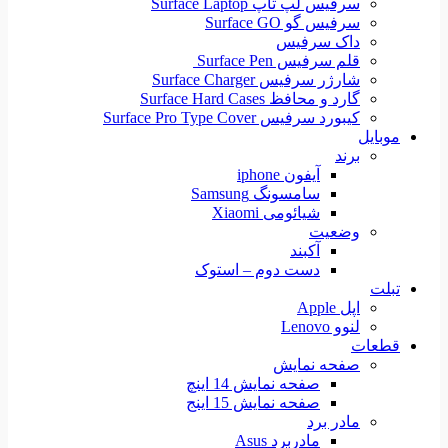
سرفیس لپ تاپ Surface Laptop
سرفیس گو Surface GO
داک سرفیس
قلم سرفیس Surface Pen
شارژر سرفیس Surface Charger
گارد و محافظ Surface Hard Cases
کیبورد سرفیس Surface Pro Type Cover
موبایل
برند
آیفون iphone
سامسونگ Samsung
شیائومی Xiaomi
وضعیت
آکبند
دست دوم – استوک
تبلت
اپل Apple
لنوو Lenovo
قطعات
صفحه نمایش
صفحه نمایش 14 اینچ
صفحه نمایش 15 اینج
مادر برد
مادربرد Asus