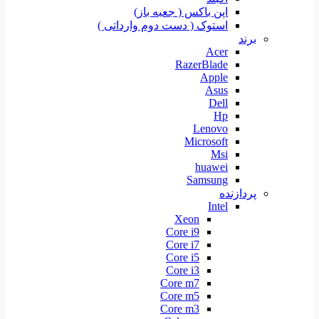
اپن باکس ( جعبه باز)
استوک ( دست دوم وارداتی )
برند
Acer
RazerBlade
Apple
Asus
Dell
Hp
Lenovo
Microsoft
Msi
huawei
Samsung
پردازنده
Intel
Xeon
Core i9
Core i7
Core i5
Core i3
Core m7
Core m5
Core m3