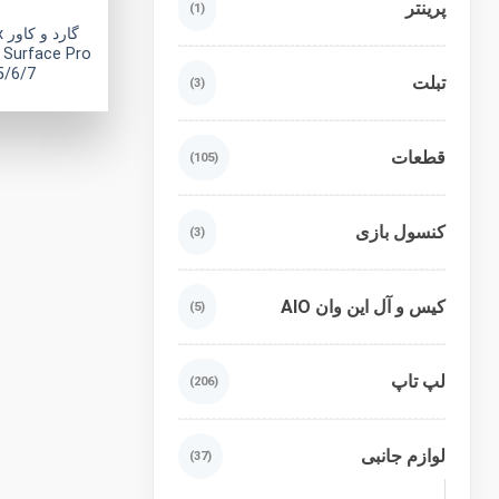
پرینتر
(1)
گ
 Surface Pro
5/6/7
تبلت
(3)
قطعات
(105)
کنسول بازی
(3)
کیس و آل این وان AIO
(5)
لپ تاپ
(206)
لوازم جانبی
(37)