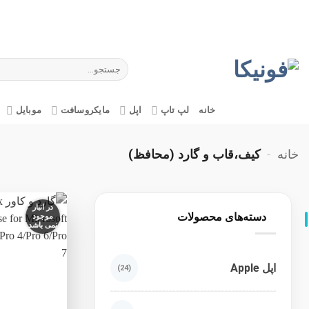
Ski
t
conten
جستجو
برای:
خانه
لپ تاپ
اپل
مایکروسافت
موبایل
خانه
-
کیف،قاب و گارد (محافظ)
در انبار
دسته‌های محصولات
موجود
نمی باشد
اپل Apple
(24)