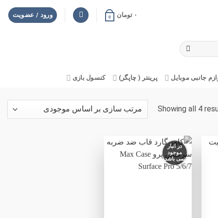
۰
تومان
ورود / عضویت
0
ازم جانبی موبایل
پرینتر ( چاپگر)
کنسول بازی
Showing all 4 res
در انبار
موجود
نمی باشد
فزودن
افزودن
به
به
لاقه
علاقه
مندی
مندی
ها
ها
+
+