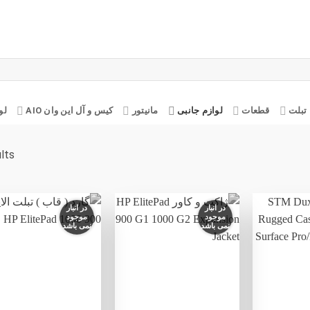
تبلت
قطعات
لوازم جانبی
مانیتور
کیس و آل این وان AIO
لو
ults
در انبار
در انبار
موجود
موجود
نمی باشد
نمی باشد
افزودن
افزودن
ا
به
به
علاقه
علاقه
ع
مندی
مندی
ها
ها
+
+